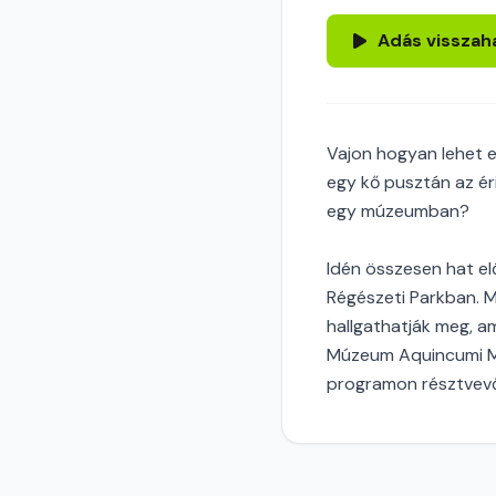
Adás visszah
Vajon hogyan lehet e
egy kő pusztán az ér
egy múzeumban?
Idén összesen hat e
Régészeti Parkban.
hallgathatják meg, a
Múzeum Aquincumi Mú
programon résztvevő