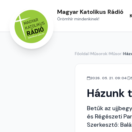
Magyar Katolikus Rádió
Örömhír mindenkinek!
Főoldal
Műsorok
Műsor
Ház
2026. 05. 21. 09:04
Házunk t
Betűk az ujjbeg
és Régészeti Pa
Szerkesztő: Bal