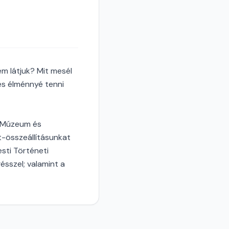
em látjuk? Mit mesél
es élménnyé tenni
i Múzeum és
rt-összeállításunkat
sti Történeti
sszel; valamint a