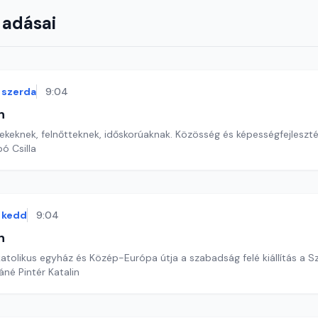
 adásai
szerda
9:04
n
ekeknek, felnőtteknek, időskorúaknak. Közösség és képességfejleszté
ó Csilla
kedd
9:04
n
 katolikus egyház és Közép-Európa útja a szabadság felé kiállítás a 
áné Pintér Katalin