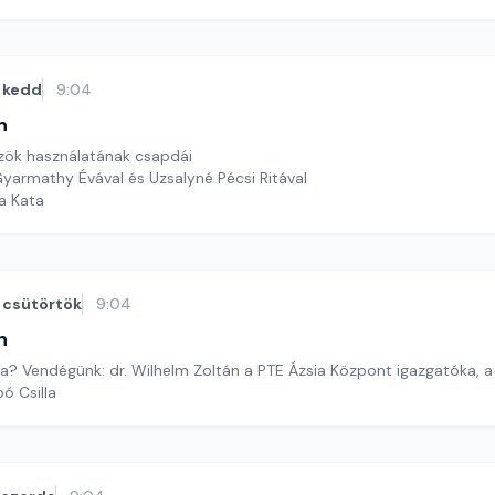
kedd
9:04
n
közök használatának csapdái
Gyarmathy Évával és Uzsalyné Pécsi Ritával
a Kata
csütörtök
9:04
n
ia? Vendégünk: dr. Wilhelm Zoltán a PTE Ázsia Központ igazgatóka, 
ó Csilla