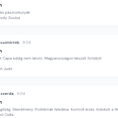
n
és pásztorkutyák
esdy Zsuzsa
csütörtök
9:04
n
ert Capa eddig nem látott, Magyarországon készült fotóiból
th Judit
szerda
9:04
n
üggőség. Sikerélmény. Problémák feledése. Kontroll érzés. Indokolt a f
ó Csilla