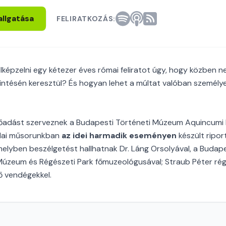
allgatása
FELIRATKOZÁS:
lképzelni egy kétezer éves római feliratot úgy, hogy közben n
intésén keresztül? És hogyan lehet a múltat valóban személy
lőadást szerveznek a Budapesti Történeti Múzeum Aquincum
 Mai műsorunkban
az idei harmadik eseményen
készült ripo
melyben beszélgetést hallhatnak Dr. Láng Orsolyával, a Budape
zeum és Régészeti Park főmuzeológusával; Straub Péter régé
 vendégekkel.