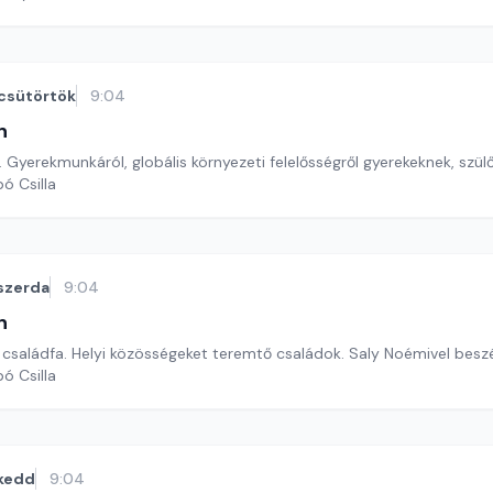
csütörtök
9:04
n
. Gyerekmunkáról, globális környezeti felelősségről gyerekeknek, szül
ó Csilla
szerda
9:04
n
 családfa. Helyi közösségeket teremtő családok. Saly Noémivel besz
ó Csilla
kedd
9:04