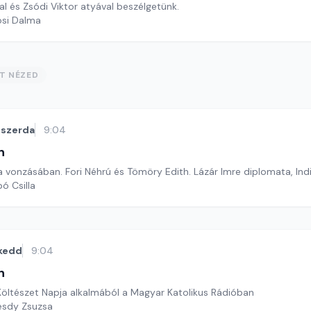
l és Zsódi Viktor atyával beszélgetünk.
osi Dalma
ST NÉZED
szerda
9:04
n
a vonzásában. Fori Néhrú és Tömöry Edith. Lázár Imre diplomata, In
ó Csilla
kedd
9:04
n
öltészet Napja alkalmából a Magyar Katolikus Rádióban
esdy Zsuzsa