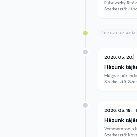
Rubovszky Ritáva
Szerkesztő: Ján
ÉPP EZT AZ ADÁ
2026. 05. 20.
Házunk tájá
Magyar nők Indi
Szerkesztő: Szab
2026. 05. 19.
Házunk tájá
Versmaraton a K
Szerkesztő: Köv