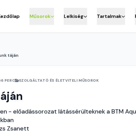
Kezdőlap
Műsorok
Lelkiség
Tartalmak
unk táján
56 PERC
SZOLGÁLTATÓ ÉS ÉLETVITELI MŰSOROK
áján
yen - előadássorozat látássérülteknek a BTM A
rkban
ázs Zsanett