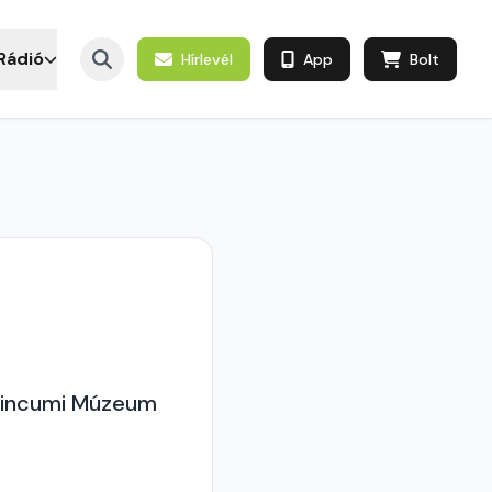
Rádió
Hírlevél
App
Bolt
quincumi Múzeum