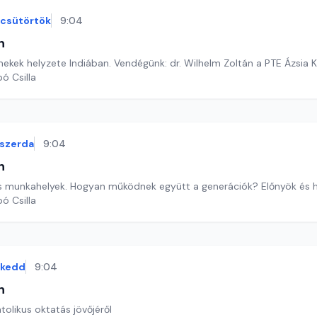
csütörtök
9:04
n
mekek helyzete Indiában. Vendégünk: dr. Wilhelm Zoltán a PTE Ázsia 
ó Csilla
szerda
9:04
n
 munkahelyek. Hogyan működnek együtt a generációk? Előnyök és h
ó Csilla
kedd
9:04
n
tolikus oktatás jövőjéről