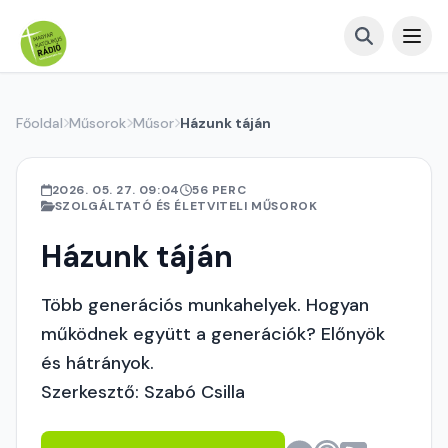
Főoldal
Műsorok
Műsor
Házunk táján
2026. 05. 27. 09:04
56 PERC
SZOLGÁLTATÓ ÉS ÉLETVITELI MŰSOROK
Házunk táján
Több generációs munkahelyek. Hogyan
működnek együtt a generációk? Előnyök
és hátrányok.
Szerkesztő: Szabó Csilla