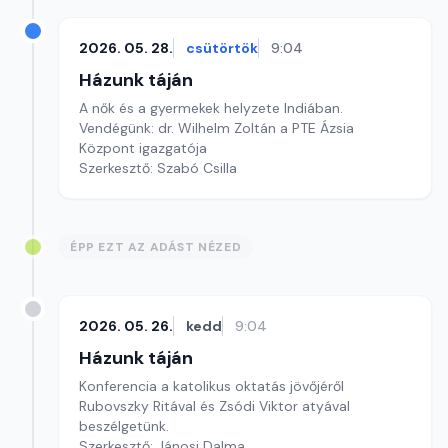
2026. 05. 28.
csütörtök
9:04
Házunk táján
A nők és a gyermekek helyzete Indiában.
Vendégünk: dr. Wilhelm Zoltán a PTE Ázsia
Központ igazgatója
Szerkesztő: Szabó Csilla
ÉPP EZT AZ ADÁST NÉZED
2026. 05. 26.
kedd
9:04
Házunk táján
Konferencia a katolikus oktatás jövőjéről
Rubovszky Ritával és Zsódi Viktor atyával
beszélgetünk.
Szerkesztő: Jánosi Dalma