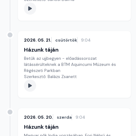
2026. 05. 21.
csütörtök
9:04
Házunk táján
Betűk az ujjbegyen - előadássorozat
látássérülteknek a BTM Aquincumi Múzeum és
Régészeti Parkban
Szerkesztő: Balázs Zsanett
2026. 05. 20.
szerda
9:04
Házunk táján
Magyar nők India vonzásában. Fori Néhrú és