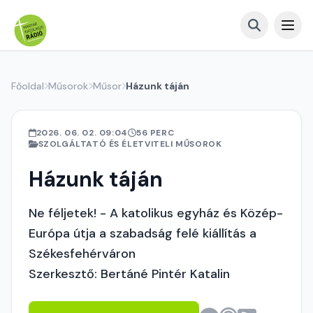
Főoldal
Műsorok
Műsor
Házunk táján
2026. 06. 02. 09:04
56 PERC
SZOLGÁLTATÓ ÉS ÉLETVITELI MŰSOROK
Házunk táján
Ne féljetek! - A katolikus egyház és Közép-
Európa útja a szabadság felé kiállítás a
Székesfehérváron
Szerkesztő: Bertáné Pintér Katalin