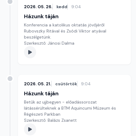
2026. 05. 26.
kedd
9:04
Házunk táján
Konferencia a katolikus oktatás jövőjéről
Rubovszky Ritával és Zsódi Viktor atyával
beszélgetünk.
Szerkesztő: Jánosi Dalma
2026. 05. 21.
csütörtök
9:04
Házunk táján
Betűk az ujjbegyen - előadássorozat
látássérülteknek a BTM Aquincumi Múzeum és
Régészeti Parkban
Szerkesztő: Balázs Zsanett