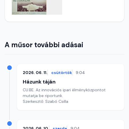
A műsor további adásai
2026. 06. 11.
csütörtök
9:04
Házunk táján
CU.BE. Az innovációs ipari élményközpontot
mutatja be riportunk.
Szerkesztő: Szabó Csilla
2026. 06. 10.
szerda
9:04