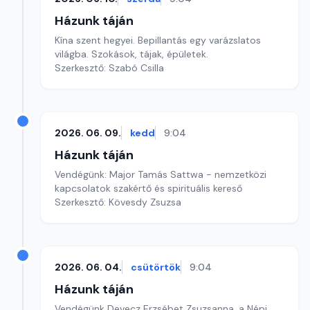
Házunk táján
Kína szent hegyei. Bepillantás egy varázslatos
világba. Szokások, tájak, épületek.
Szerkesztő: Szabó Csilla
2026. 06. 09.
kedd
9:04
Házunk táján
Vendégünk: Major Tamás Sattwa - nemzetközi
kapcsolatok szakértő és spirituális kereső
Szerkesztő: Kövesdy Zsuzsa
2026. 06. 04.
csütörtök
9:04
Házunk táján
Vendégünk Devecz Erzsébet Zsuzsanna, a Népi