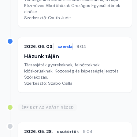
Kézműves Alkotóházak Országos Egyesületének
elnöke
Szerkesztő: Csuth Judit
2026. 06. 03.
szerda
9:04
Házunk táján
Társasjáték gyerekeknek, felnőtteknek,
időskorúaknak. Közösség és képességfejlesztés.
Szórakozás.
Szerkesztő: Szabó Csilla
ÉPP EZT AZ ADÁST NÉZED
2026. 05. 28.
csütörtök
9:04