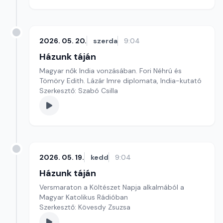
2026. 05. 20.
szerda
9:04
Házunk táján
Magyar nők India vonzásában. Fori Néhrú és
Tömöry Edith. Lázár Imre diplomata, India-kutató
Szerkesztő: Szabó Csilla
2026. 05. 19.
kedd
9:04
Házunk táján
Versmaraton a Költészet Napja alkalmából a
Magyar Katolikus Rádióban
Szerkesztő: Kövesdy Zsuzsa