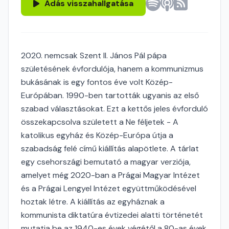
Adás visszahallgatása
2020. nemcsak Szent II. János Pál pápa
születésének évfordulója, hanem a kommunizmus
bukásának is egy fontos éve volt Közép-
Európában. 1990-ben tartották ugyanis az első
szabad választásokat. Ezt a kettős jeles évforduló
összekapcsolva született a Ne féljetek - A
katolikus egyház és Közép-Európa útja a
szabadság felé című kiállítás alapötlete. A tárlat
egy csehországi bemutató a magyar verziója,
amelyet még 2020-ban a Prágai Magyar Intézet
és a Prágai Lengyel Intézet együttműködésével
hoztak létre. A kiállítás az egyháznak a
kommunista diktatúra évtizedei alatti történetét
mutatja be az 1940-es évek végétől a 80-as évek