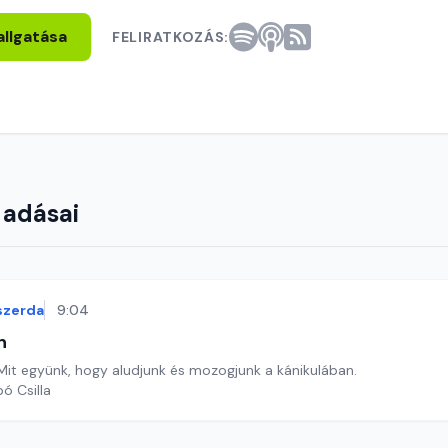
allgatása
FELIRATKOZÁS:
 adásai
szerda
9:04
n
. Mit együnk, hogy aludjunk és mozogjunk a kánikulában.
ó Csilla