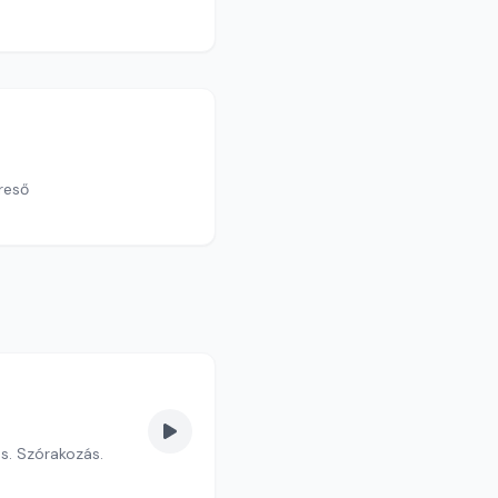
reső
s. Szórakozás.