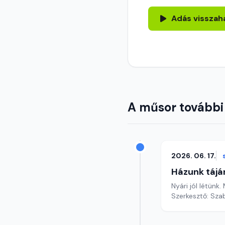
Adás visszah
A műsor további
2026. 06. 17.
Házunk tájá
Nyári jól létünk
Szerkesztő: Szab