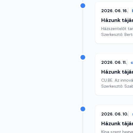
2026. 06. 16.
Házunk tájá
Házszentelőt ta
Szerkesztő: Bert
2026. 06. 11.
c
Házunk tájá
CU.BE. Az innov
Szerkesztő: Szab
2026. 06. 10.
Házunk tájá
Kína szent hegye