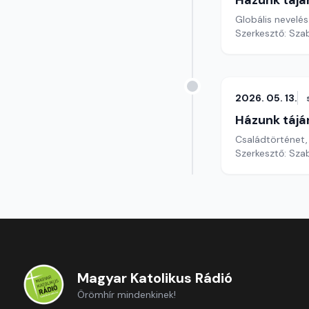
Házunk tájá
Globális nevelés
Szerkesztő: Szab
2026. 05. 13.
Házunk tájá
Családtörténet,
Szerkesztő: Szab
Magyar Katolikus Rádió
Örömhír mindenkinek!