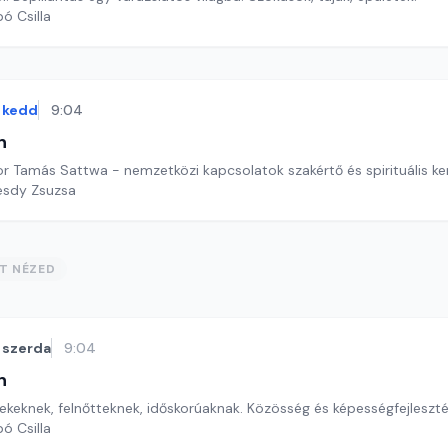
ó Csilla
kedd
9:04
n
r Tamás Sattwa - nemzetközi kapcsolatok szakértő és spirituális ke
esdy Zsuzsa
ST NÉZED
szerda
9:04
n
ekeknek, felnőtteknek, időskorúaknak. Közösség és képességfejleszté
ó Csilla