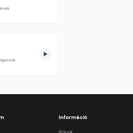
őknek.
élgetünk.
om
Információ
Rólunk