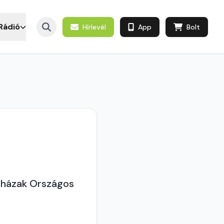
Rádió
Hírlevél
App
Bolt
óházak Országos