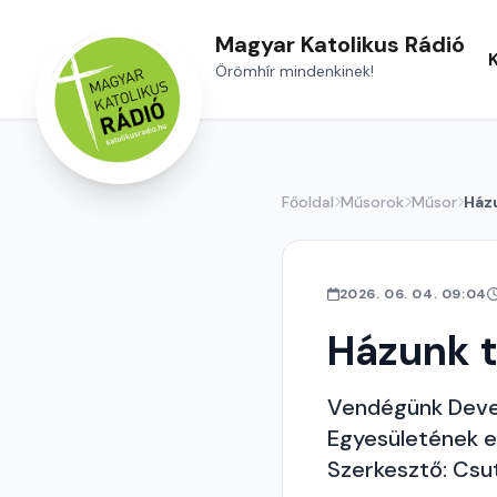
Magyar Katolikus Rádió
Örömhír mindenkinek!
Főoldal
Műsorok
Műsor
Ház
2026. 06. 04. 09:04
Házunk t
Vendégünk Deve
Egyesületének e
Szerkesztő: Csu