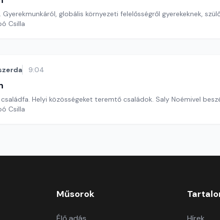
n
. Gyerekmunkáról, globális környezeti felelősségről gyerekeknek, szül
ó Csilla
szerda
9:04
n
 családfa. Helyi közösségeket teremtő családok. Saly Noémivel besz
ó Csilla
Műsorok
Tartal
Élő adás
Hírek