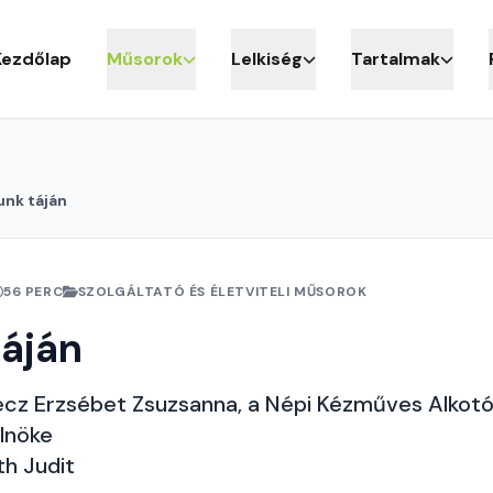
Kezdőlap
Műsorok
Lelkiség
Tartalmak
unk táján
56 PERC
SZOLGÁLTATÓ ÉS ÉLETVITELI MŰSOROK
áján
cz Erzsébet Zsuzsanna, a Népi Kézműves Alkot
lnöke
th Judit