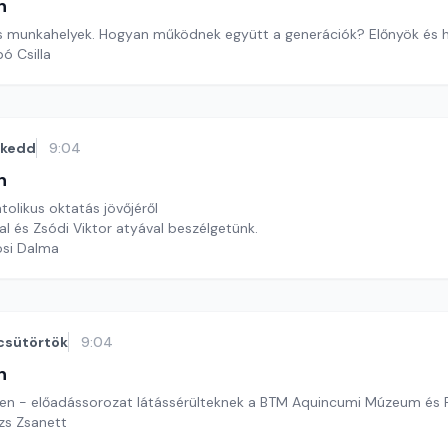
n
 munkahelyek. Hogyan működnek együtt a generációk? Előnyök és h
ó Csilla
kedd
9:04
n
tolikus oktatás jövőjéről
l és Zsódi Viktor atyával beszélgetünk.
osi Dalma
csütörtök
9:04
n
yen - előadássorozat látássérülteknek a BTM Aquincumi Múzeum és 
ázs Zsanett