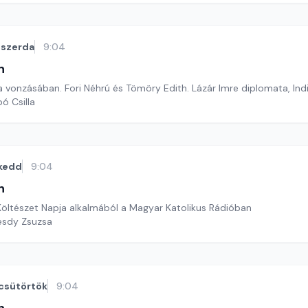
szerda
9:04
n
a vonzásában. Fori Néhrú és Tömöry Edith. Lázár Imre diplomata, In
ó Csilla
kedd
9:04
n
öltészet Napja alkalmából a Magyar Katolikus Rádióban
esdy Zsuzsa
csütörtök
9:04