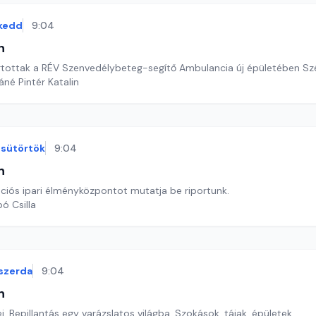
kedd
9:04
n
rtottak a RÉV Szenvedélybeteg-segítő Ambulancia új épületében Sz
áné Pintér Katalin
sütörtök
9:04
n
ációs ipari élményközpontot mutatja be riportunk.
ó Csilla
szerda
9:04
n
i. Bepillantás egy varázslatos világba. Szokások, tájak, épületek.