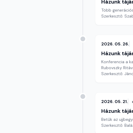
Házunk tájá
Több generációs
Szerkesztő: Szab
2026. 05. 26.
Házunk tájá
Konferencia a ka
Rubovszky Ritáva
Szerkesztő: Ján
2026. 05. 21.
Házunk tájá
Betűk az ujjbeg
Szerkesztő: Bal