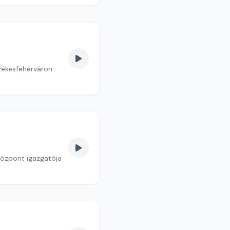
Székesfehérváron
Központ igazgatója