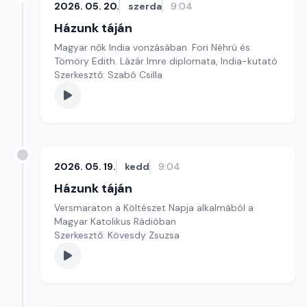
2026. 05. 20.
szerda
9:04
Házunk táján
Magyar nők India vonzásában. Fori Néhrú és
Tömöry Edith. Lázár Imre diplomata, India-kutató
Szerkesztő: Szabó Csilla
2026. 05. 19.
kedd
9:04
Házunk táján
Versmaraton a Költészet Napja alkalmából a
Magyar Katolikus Rádióban
Szerkesztő: Kövesdy Zsuzsa