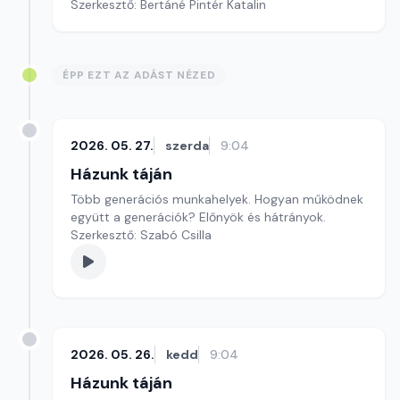
Szerkesztő: Bertáné Pintér Katalin
ÉPP EZT AZ ADÁST NÉZED
2026. 05. 27.
szerda
9:04
Házunk táján
Több generációs munkahelyek. Hogyan működnek
együtt a generációk? Előnyök és hátrányok.
Szerkesztő: Szabó Csilla
2026. 05. 26.
kedd
9:04
Házunk táján