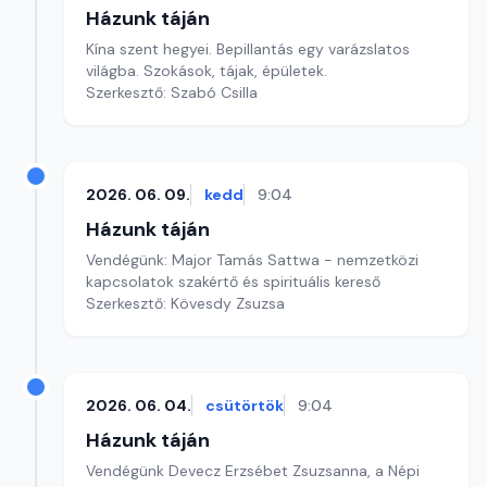
Házunk táján
Kína szent hegyei. Bepillantás egy varázslatos
világba. Szokások, tájak, épületek.
Szerkesztő: Szabó Csilla
2026. 06. 09.
kedd
9:04
Házunk táján
Vendégünk: Major Tamás Sattwa - nemzetközi
kapcsolatok szakértő és spirituális kereső
Szerkesztő: Kövesdy Zsuzsa
2026. 06. 04.
csütörtök
9:04
Házunk táján
Vendégünk Devecz Erzsébet Zsuzsanna, a Népi