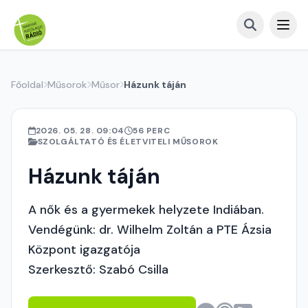
Főoldal
Műsorok
Műsor
Házunk táján
2026. 05. 28. 09:04
56 PERC
SZOLGÁLTATÓ ÉS ÉLETVITELI MŰSOROK
Házunk táján
A nők és a gyermekek helyzete Indiában.
Vendégünk: dr. Wilhelm Zoltán a PTE Ázsia
Központ igazgatója
Szerkesztő: Szabó Csilla