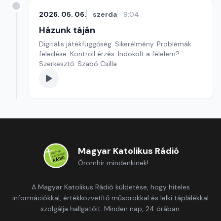
2026. 05. 06.
szerda
9:04
Házunk táján
Digitális játékfüggőség. Sikerélmény. Problémák
feledése. Kontroll érzés. Indokolt a félelem?
Szerkesztő: Szabó Csilla
Magyar Katolikus Rádió
Örömhír mindenkinek!
A Magyar Katolikus Rádió küldetése, hogy hiteles
információkkal, értékközvetítő műsorokkal és lelki táplálékkal
szolgálja hallgatóit. Minden nap, 24 órában.