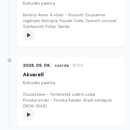
Kulturális paletta
Berényi Anna: A nővér - Kossuth Zsuzsanna
regényes életrajza, Fuszek Csilla, Operett sorozat.
Szerkesztő: Fülöp Tamás
2026. 05. 06.
szerda
15:04
Akvarell
Kulturális paletta
Összeszőve - Történetek szálról szála
Piroska István - Piroska Katalin: Aradi színlapok
(1806-1948)
Szerkesztő: Fazekas Gyöngyvér