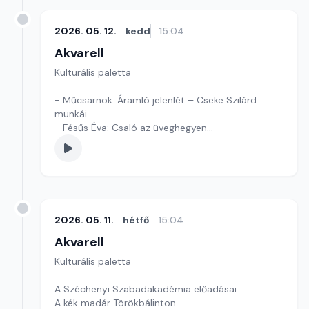
2026. 05. 12.
kedd
15:04
Akvarell
Kulturális paletta
- Műcsarnok: Áramló jelenlét – Cseke Szilárd
munkái
- Fésűs Éva: Csaló az üveghegyen
- Kultúrmorzsák
Szerkesztő: Tóth J. András
2026. 05. 11.
hétfő
15:04
Akvarell
Kulturális paletta
A Széchenyi Szabadakadémia előadásai
A kék madár Törökbálinton