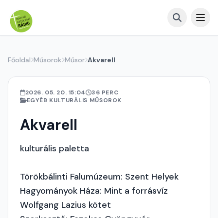
Főoldal
Műsorok
Műsor
Akvarell
2026. 05. 20. 15:04
36 PERC
EGYÉB KULTURÁLIS MŰSOROK
Akvarell
kulturális paletta
Törökbálinti Falumúzeum: Szent Helyek
Hagyományok Háza: Mint a forrásvíz
Wolfgang Lazius kötet