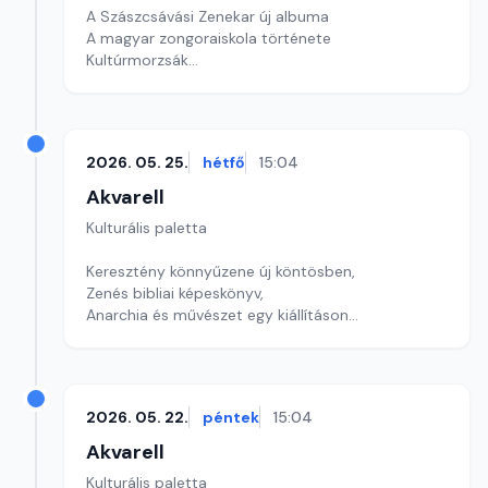
A Szászcsávási Zenekar új albuma
A magyar zongoraiskola története
Kultúrmorzsák
Szerkesztő: Csuth Judit
2026. 05. 25.
hétfő
15:04
Akvarell
Kulturális paletta
Keresztény könnyűzene új köntösben,
Zenés bibliai képeskönyv,
Anarchia és művészet egy kiállításon
szerkesztő: Szentimrei Kristóf
2026. 05. 22.
péntek
15:04
Akvarell
Kulturális paletta