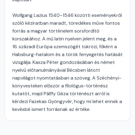
Wolfgang Lazius 1540–1546 közötti eseményekről
szóló kéziratban maradt, töredékes műve fontos
forrás a magyar történelem sorsfordító
korszakához. A mű latin nyelven jelent meg, és a
16. századi Európa szemszögét tükrözi, főként a
Habsburg-hatalom és a török fenyegetés hatását
vizsgálja. Kasza Péter gondozásában és német
nyelvű előtanulmányával Bécsben látott
napvilágot nyomtatásban a szöveg. A Széchényi-
könyvesteken először a filológus-történész
kutatót, majd Pálffy Géza történészt arról is
kérdezi Fazekas Gyöngyvér, hogy mi lehet ennek a
kevésbé ismert forrásnak az értéke.