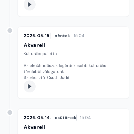
Kultúrmorzsa
szerkesztő: Szentimrei Kristóf
2026. 05. 15.
péntek
15:04
Akvarell
Kulturális paletta
Az elmúlt időszak legérdekesebb kulturális
témáiból válogatunk
Szerkesztő: Csuth Judit
2026. 05. 14.
csütörtök
15:04
Akvarell