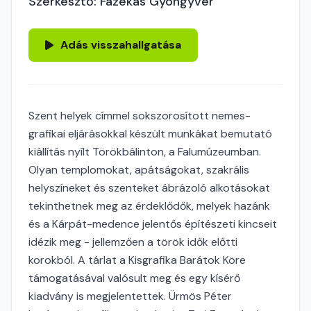
Szerkesztő: Fazekas Gyöngyvér
Adás visszahallgatása
Szent helyek címmel sokszorosított nemes-
grafikai eljárásokkal készült munkákat bemutató
kiállítás nyílt Törökbálinton, a Falumúzeumban.
Olyan templomokat, apátságokat, szakrális
helyszíneket és szenteket ábrázoló alkotásokat
tekinthetnek meg az érdeklődők, melyek hazánk
és a Kárpát-medence jelentős építészeti kincseit
idézik meg - jellemzően a török idők előtti
korokból. A tárlat a Kisgrafika Barátok Köre
támogatásával valósult meg és egy kísérő
kiadvány is megjelentettek. Ürmös Péter