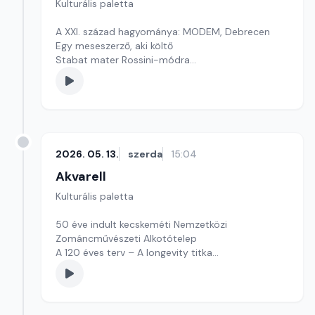
Kulturális paletta
A XXI. század hagyománya: MODEM, Debrecen
Egy meseszerző, aki költő
Stabat mater Rossini-módra
Szerkesztő: Nagy György András
2026. 05. 13.
szerda
15:04
Akvarell
Kulturális paletta
50 éve indult kecskeméti Nemzetközi
Zománcművészeti Alkotótelep
A 120 éves terv – A longevity titka
Szerkesztő: Fazekas Gyöngyvér