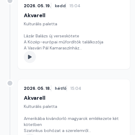
2026. 05. 19.
kedd
15:04
Akvarell
Kulturális paletta
Lázár Balázs új verseskötete
A Közép-európai műfordítók találkozója
A Vasvári Pál Kamaraszínház
Szerkesztő: Tóth J. András
2026. 05. 18.
hétfő
15:04
Akvarell
Kulturális paletta
Amerikába kivándorló magyarok emlékezete két
kötetben
Szatirikus bohózat a szerelemről