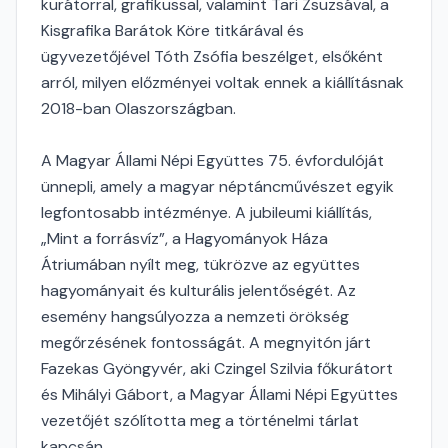
kurátorral, grafikussal, valamint Tari Zsuzsával, a
Kisgrafika Barátok Köre titkárával és
ügyvezetőjével Tóth Zsófia beszélget, elsőként
arról, milyen előzményei voltak ennek a kiállításnak
2018-ban Olaszországban.
A Magyar Állami Népi Együttes 75. évfordulóját
ünnepli, amely a magyar néptáncművészet egyik
legfontosabb intézménye. A jubileumi kiállítás,
„Mint a forrásvíz”, a Hagyományok Háza
Átriumában nyílt meg, tükrözve az együttes
hagyományait és kulturális jelentőségét. Az
esemény hangsúlyozza a nemzeti örökség
megőrzésének fontosságát. A megnyitón járt
Fazekas Gyöngyvér, aki Czingel Szilvia főkurátort
és Mihályi Gábort, a Magyar Állami Népi Együttes
vezetőjét szólította meg a történelmi tárlat
kapcsán.