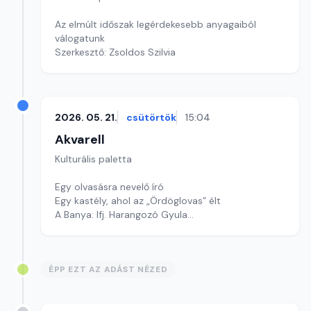
Az elmúlt időszak legérdekesebb anyagaiból
válogatunk
Szerkesztő: Zsoldos Szilvia
2026. 05. 21.
csütörtök
15:04
Akvarell
Kulturális paletta
Egy olvasásra nevelő író
Egy kastély, ahol az „Ördöglovas” élt
A Banya: Ifj. Harangozó Gyula
Szerkesztő: Nagy György András
ÉPP EZT AZ ADÁST NÉZED