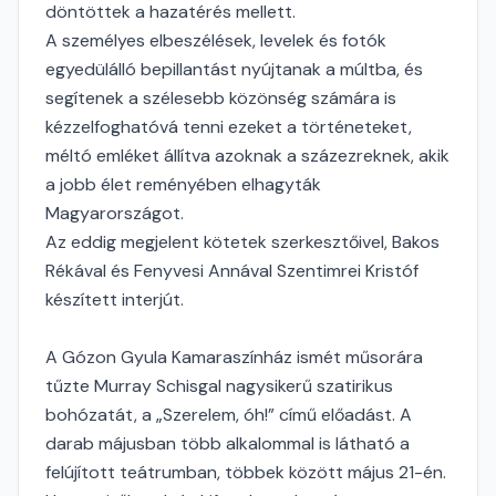
döntöttek a hazatérés mellett.
A személyes elbeszélések, levelek és fotók
egyedülálló bepillantást nyújtanak a múltba, és
segítenek a szélesebb közönség számára is
kézzelfoghatóvá tenni ezeket a történeteket,
méltó emléket állítva azoknak a százezreknek, akik
a jobb élet reményében elhagyták
Magyarországot.
Az eddig megjelent kötetek szerkesztőivel, Bakos
Rékával és Fenyvesi Annával Szentimrei Kristóf
készített interjút.
A Gózon Gyula Kamaraszínház ismét műsorára
tűzte Murray Schisgal nagysikerű szatirikus
bohózatát, a „Szerelem, óh!” című előadást. A
darab májusban több alkalommal is látható a
felújított teátrumban, többek között május 21-én.