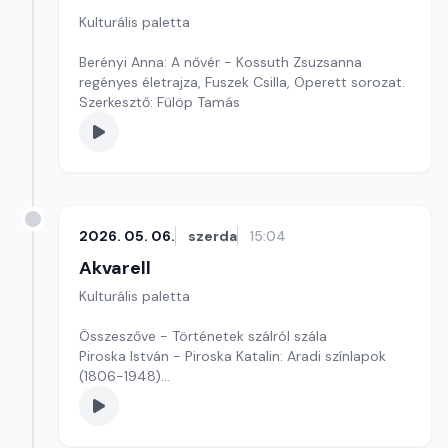
Kulturális paletta
Berényi Anna: A nővér - Kossuth Zsuzsanna
regényes életrajza, Fuszek Csilla, Operett sorozat.
Szerkesztő: Fülöp Tamás
2026. 05. 06.
szerda
15:04
Akvarell
Kulturális paletta
Összeszőve - Történetek szálról szála
Piroska István - Piroska Katalin: Aradi színlapok
(1806-1948)
Szerkesztő: Fazekas Gyöngyvér