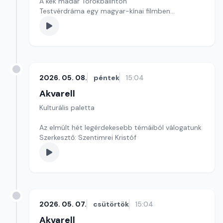
A kék madár Törökbálinton
Testvérdráma egy magyar-kínai filmben
szerkesztő: Szentimrei Kristóf
2026. 05. 08.
péntek
15:04
Akvarell
Kulturális paletta
Az elmúlt hét legérdekesebb témáiból válogatunk
Szerkesztő: Szentimrei Kristóf
2026. 05. 07.
csütörtök
15:04
Akvarell