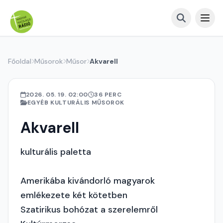
Főoldal
Műsorok
Műsor
Akvarell
2026. 05. 19. 02:00
36 PERC
EGYÉB KULTURÁLIS MŰSOROK
Akvarell
kulturális paletta
Amerikába kivándorló magyarok
emlékezete két kötetben
Szatirikus bohózat a szerelemről