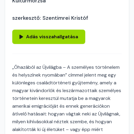
Kultúrmorzsa
szerkesztő: Szentimrei Kristóf
Adás visszahallgatása
„Óhazából az Újvilágba – A személyes történelem
és helyszínek nyomában” címmel jelent meg egy
különleges családtörténeti gyűjtemény, amely a
magyar kivándorlók és leszármazottaik személyes
történetein keresztül mutatja be a magyarok
amerikai emigrációját és ennek generációkon
átívelő hatásait: hogyan vágtak neki az Újvilágnak,
milyen kihívásokkal néztek szembe, és hogyan
alakították ki új életüket – vagy épp miért