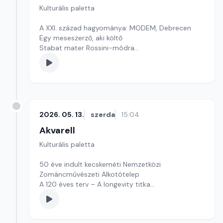
Kulturális paletta
A XXI. század hagyománya: MODEM, Debrecen
Egy meseszerző, aki költő
Stabat mater Rossini-módra
Szerkesztő: Nagy György András
2026. 05. 13.
szerda
15:04
Akvarell
Kulturális paletta
50 éve indult kecskeméti Nemzetközi
Zománcművészeti Alkotótelep
A 120 éves terv – A longevity titka
Szerkesztő: Fazekas Gyöngyvér