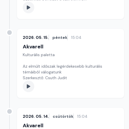
Kultúrmorzsa
szerkesztő: Szentimrei Kristóf
2026. 05. 15.
péntek
15:04
Akvarell
Kulturális paletta
Az elmúlt időszak legérdekesebb kulturális
témáiból válogatunk
Szerkesztő: Csuth Judit
2026. 05. 14.
csütörtök
15:04
Akvarell