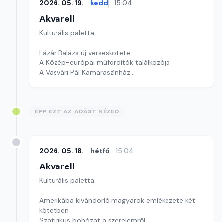
2026. 05. 19.
kedd
15:04
Akvarell
Kulturális paletta
Lázár Balázs új verseskötete
A Közép-európai műfordítók találkozója
A Vasvári Pál Kamaraszínház
Szerkesztő: Tóth J. András
ÉPP EZT AZ ADÁST NÉZED
2026. 05. 18.
hétfő
15:04
Akvarell
Kulturális paletta
Amerikába kivándorló magyarok emlékezete két
kötetben
Szatirikus bohózat a szerelemről