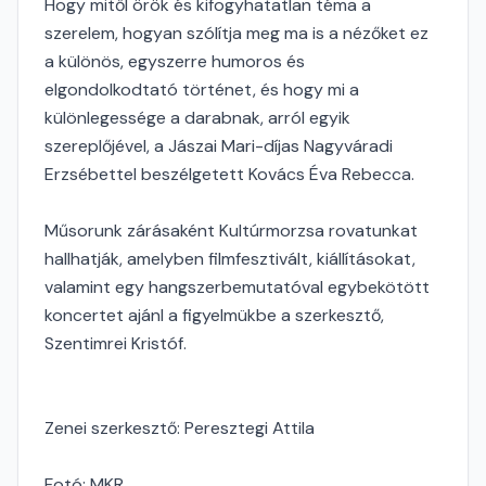
Hogy mitől örök és kifogyhatatlan téma a
szerelem, hogyan szólítja meg ma is a nézőket ez
a különös, egyszerre humoros és
elgondolkodtató történet, és hogy mi a
különlegessége a darabnak, arról egyik
szereplőjével, a Jászai Mari-díjas Nagyváradi
Erzsébettel beszélgetett Kovács Éva Rebecca.
Műsorunk zárásaként Kultúrmorzsa rovatunkat
hallhatják, amelyben filmfesztivált, kiállításokat,
valamint egy hangszerbemutatóval egybekötött
koncertet ajánl a figyelmükbe a szerkesztő,
Szentimrei Kristóf.
Zenei szerkesztő: Peresztegi Attila
Fotó: MKR