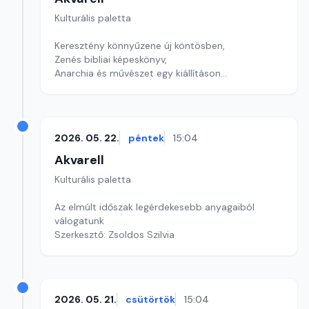
Kulturális paletta
Keresztény könnyűzene új köntösben,
Zenés bibliai képeskönyv,
Anarchia és művészet egy kiállításon
szerkesztő: Szentimrei Kristóf
2026. 05. 22.
péntek
15:04
Akvarell
Kulturális paletta
Az elmúlt időszak legérdekesebb anyagaiból
válogatunk
Szerkesztő: Zsoldos Szilvia
2026. 05. 21.
csütörtök
15:04