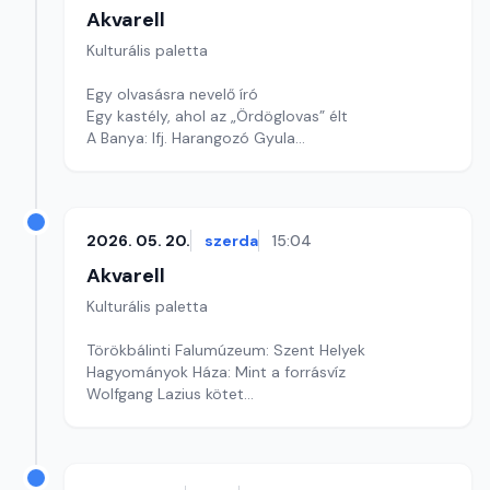
Akvarell
Kulturális paletta
Egy olvasásra nevelő író
Egy kastély, ahol az „Ördöglovas” élt
A Banya: Ifj. Harangozó Gyula
Szerkesztő: Nagy György András
2026. 05. 20.
szerda
15:04
Akvarell
Kulturális paletta
Törökbálinti Falumúzeum: Szent Helyek
Hagyományok Háza: Mint a forrásvíz
Wolfgang Lazius kötet
Szerkesztő: Fazekas Gyöngyvér