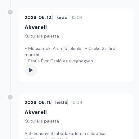
2026. 05. 12.
kedd
15:04
Akvarell
Kulturális paletta
- Műcsarnok: Áramló jelenlét – Cseke Szilárd
munkái
- Fésűs Éva: Csaló az üveghegyen
- Kultúrmorzsák
Szerkesztő: Tóth J. András
2026. 05. 11.
hétfő
15:04
Akvarell
Kulturális paletta
A Széchenyi Szabadakadémia előadásai