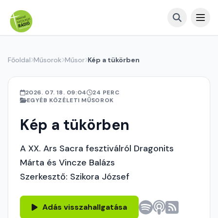
Főoldal
Műsorok
Műsor
Kép a tükörben
2026. 07. 18. 09:04
24 PERC
EGYÉB KÖZÉLETI MŰSOROK
Kép a tükörben
A XX. Ars Sacra fesztiválról Dragonits
Márta és Vincze Balázs
Szerkesztő: Szikora József
Adás visszahallgatása