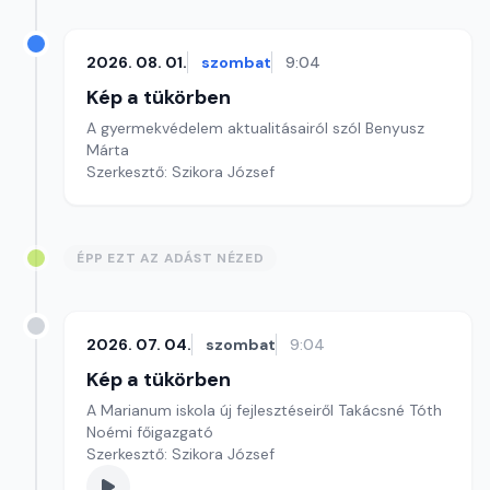
2026. 08. 01.
szombat
9:04
Kép a tükörben
A gyermekvédelem aktualitásairól szól Benyusz
Márta
Szerkesztő: Szikora József
ÉPP EZT AZ ADÁST NÉZED
2026. 07. 04.
szombat
9:04
Kép a tükörben
A Marianum iskola új fejlesztéseiről Takácsné Tóth
Noémi főigazgató
Szerkesztő: Szikora József