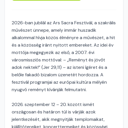
2026-ban jubilál az Ars Sacra Fesztivál, a szakrális
művészet ünnepe, amely immár huszadik
alkalommal hívja közös élményre a művészet, a hit
és a közösség iránt nyitott embereket. Az idei év
mottója megegyezik az első, a 2007. évi
városmissziós mottóval: – „Reményt és jövőt
adok nektek!” (Jer 29,11) – az isteni ígéret és a
belőle fakadó bizalom üzenetét hordozza. A
fesztivál programjai az európai kultúra mélyén
nyugvó reményt kívánják felmutatni.
2026. szeptember 12 – 20. között ismét
országosan és határon túl is várják azok
jelentkezését, akik megnyitják templomaikat,
kiállítótereiket, koncerttermeiket és közösségi