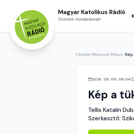
Magyar Katolikus Rádió
Örömhír mindenkinek!
Főoldal
Műsorok
Műsor
Kép
2026. 05. 09. 09:04
Kép a tü
Tellis Katalin Du
Szerkesztő: Szik