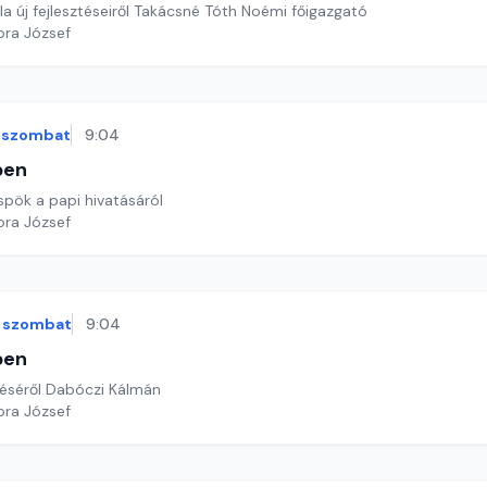
a új fejlesztéseiről Takácsné Tóth Noémi főigazgató
ora József
szombat
9:04
ben
spök a papi hivatásáról
ora József
szombat
9:04
ben
éséről Dabóczi Kálmán
ora József