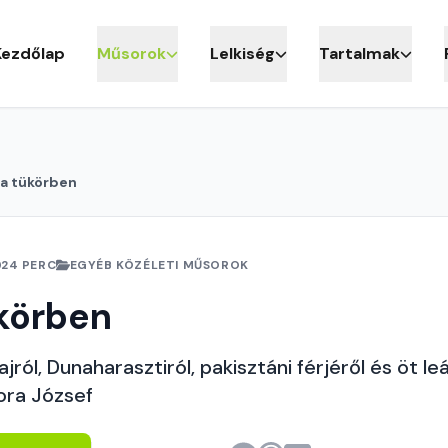
Kezdőlap
Műsorok
Lelkiség
Tartalmak
 a tükörben
24 PERC
EGYÉB KÖZÉLETI MŰSOROK
körben
bajról, Dunaharasztiról, pakisztáni férjéről és öt le
ora József