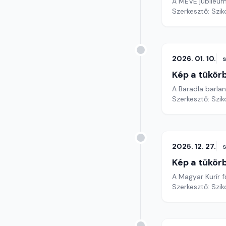
A MEVE jubileum
Szerkesztő: Szik
2026. 01. 10.
Kép a tükör
A Baradla barla
Szerkesztő: Szik
2025. 12. 27.
Kép a tükör
A Magyar Kurír f
Szerkesztő: Szik