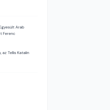
 Egyesült Arab
nt Ferenc
az Tellis Katalin