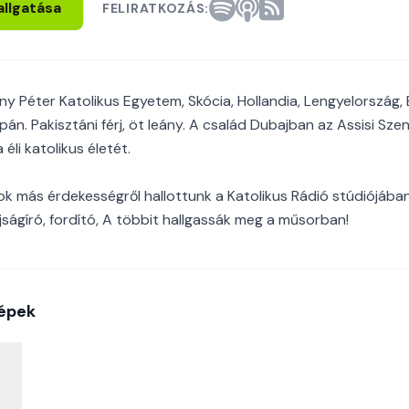
allgatása
FELIRATKOZÁS:
y Péter Katolikus Egyetem, Skócia, Hollandia, Lengyelország,
pán. Pakisztáni férj, öt leány. A család Dubajban az Assisi Sze
éli katolikus életét.
sok más érdekességről hallottunk a Katolikus Rádió stúdiójában, 
 újságíró, fordító, A többit hallgassák meg a műsorban!
épek