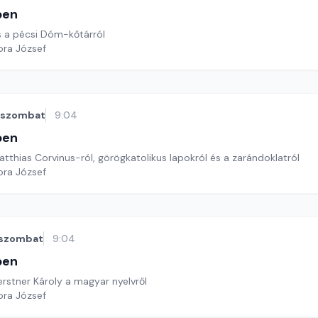
ben
 a pécsi Dóm-kőtárról
ora József
szombat
9:04
ben
atthias Corvinus-ról, görögkatolikus lapokról és a zarándoklatról
ora József
szombat
9:04
ben
rstner Károly a magyar nyelvről
ora József