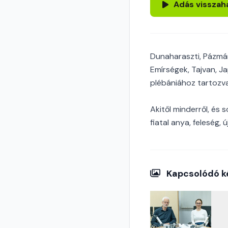
Adás visszah
Dunaharaszti, Pázmán
Emírségek, Tajvan, Ja
plébániához tartozva 
Akitől minderről, és 
fiatal anya, feleség,
Kapcsolódó k