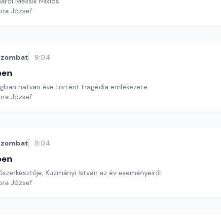
áról Messik MIklós
ora József
szombat
9:04
ben
ngban hatvan éve történt tragédia emlékezete
ora József
szombat
9:04
ben
őszerkesztője, Kuzmányi István az év eseményeiről
ora József