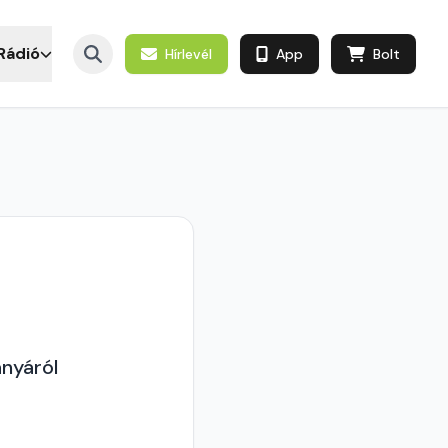
Rádió
Hírlevél
App
Bolt
ányáról