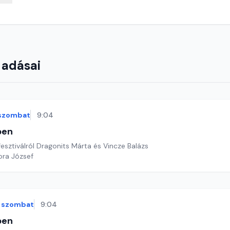
 adásai
szombat
9:04
ben
fesztiválról Dragonits Márta és Vincze Balázs
ora József
szombat
9:04
ben