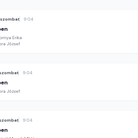
szombat
9:04
ben
Tornya Erika
ora József
szombat
9:04
ben
ora József
szombat
9:04
ben