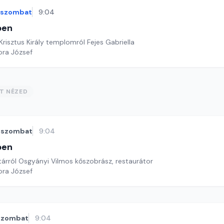
szombat
9:04
ben
Krisztus Király templomról Fejes Gabriella
ora József
ST NÉZED
szombat
9:04
ben
árról Osgyányi Vilmos kőszobrász, restaurátor
ora József
szombat
9:04