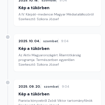
2025. 10. 18.
szombat
9:04
Kép a tükörben
A IV. Kárpát-medencei Magyar Médiatalálkozóról
Szerkesztő: Szikora József
2025. 10. 04.
szombat
9:04
Kép a tükörben
Az Aktív Magyarországért Államtitkárság
programja: Természetben egyenlően
Szerkesztő: Szikora József
2025. 09. 20.
szombat
9:04
Kép a tükörben
Piarista könyvekről Zsódi Viktor tartományfőnök