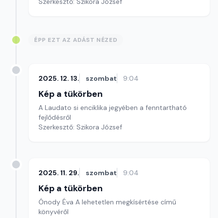
Szerkesztő: Szikora József
ÉPP EZT AZ ADÁST NÉZED
2025. 12. 13.
szombat
9:04
Kép a tükörben
A Laudato si enciklika jegyében a fenntartható
fejlődésről
Szerkesztő: Szikora József
2025. 11. 29.
szombat
9:04
Kép a tükörben
Ónody Éva A lehetetlen megkísértése című
könyvéről