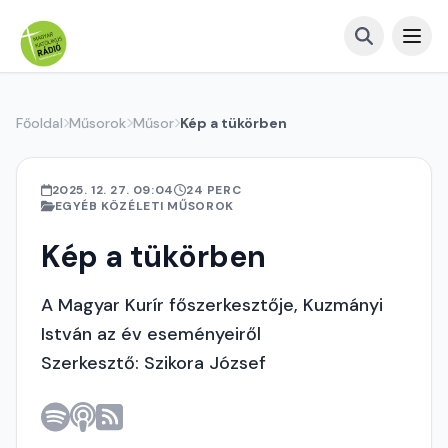
Főoldal
Műsorok
Műsor
Kép a tükörben
2025. 12. 27. 09:04
24 PERC
EGYÉB KÖZÉLETI MŰSOROK
Kép a tükörben
A Magyar Kurír főszerkesztője, Kuzmányi
István az év eseményeiről
Szerkesztő: Szikora József