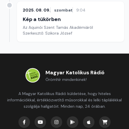
2025. 08. 09.
szombat
9:04
Kép a tükörben
Az Aquinói Szent Tamás Akadémiáról
Szerkesztő: Szikora József
Magyar Katolikus Rádió
Örömhír mindenkinek!
A Magyar Katolikus Rádió küldetése, hogy hiteles
információkkal, értékközvetítő műsorokkal és lelki táplálékkal
szolgálja hallgatóit. Minden nap, 24 órában.