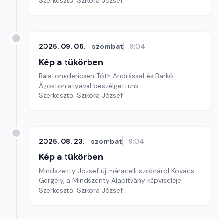
Szerkesztő: Szikora József
2025. 09. 06.
szombat
9:04
Kép a tükörben
Balatonedericsen Tóth Andrással és Barkó
Ágoston atyával beszélgettünk
Szerkesztő: Szikora József
2025. 08. 23.
szombat
9:04
Kép a tükörben
Mindszenty József új máracelli szobráról Kovács
Gergely, a Mindszenty Alapítvány képviselője
Szerkesztő: Szikora József