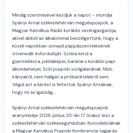
Mindig szentmisével kezdjük a napot – mondja
Spányi Antal székesfehérvári megyéspüspök, a
Magyar Katolikus Rádió korábbi vezérigazgatója,
akivel abból az alkalommal beszélgettünk, hogy a
közeli napokban ünnepli pappászentelésének
ötvenedik évfordulóját. Szóba kerül a
gyermekkora, példaképei, barátai s korábbi papi
állomáshelyei. Szól püspöki szolgálatának főbb
irányairól, nem hallgat a próbatételekről sem.
Végül azt a kérést is feltettük Spányi Antalnak,
hogy mi az igazság...
Spányi Antal székesfehérvári megyéspüspök
aranymiséje 2026. június 20-án 17 órakor lesz a
székesfehérvári székesegyházban. Koncelebrálnak
a Magyar Katolikus Püspöki Konferencia tagjai és