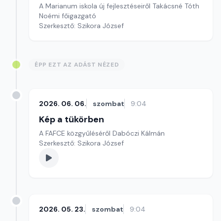
A Marianum iskola új fejlesztéseiről Takácsné Tóth
Noémi főigazgató
Szerkesztő: Szikora József
ÉPP EZT AZ ADÁST NÉZED
2026. 06. 06.
szombat
9:04
Kép a tükörben
A FAFCE közgyűléséről Dabóczi Kálmán
Szerkesztő: Szikora József
2026. 05. 23.
szombat
9:04