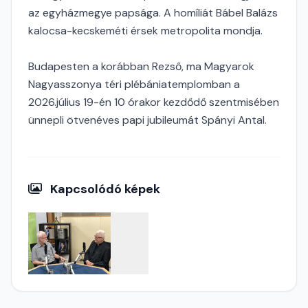
az egyházmegye papsága. A homíliát Bábel Balázs
kalocsa-kecskeméti érsek metropolita mondja.
Budapesten a korábban Rezső, ma Magyarok
Nagyasszonya téri plébániatemplomban a
2026.július 19-én 10 órakor kezdődő szentmisében
ünnepli ötvenéves papi jubileumát Spányi Antal.
Kapcsolódó képek