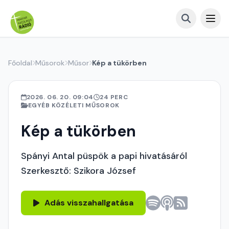
Főoldal
Műsorok
Műsor
Kép a tükörben
2026. 06. 20. 09:04
24 PERC
EGYÉB KÖZÉLETI MŰSOROK
Kép a tükörben
Spányi Antal püspök a papi hivatásáról
Szerkesztő: Szikora József
Adás visszahallgatása