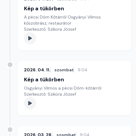
Kép a tükörben
A pécsi Dóm Kőtárról Osgyányi Vilmos
kőszobrász, restaurátor
Szerkesztő: Szikora József
2026. 04. 11.
szombat
9:04
Kép a tükörben
Osgyányi Vilmos a pécsi Dóm-kőtárról
Szerkesztő: Szikora József
2026. 03. 28.
szombat
9:04