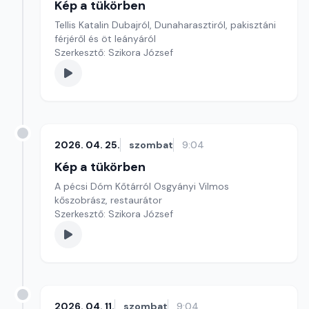
Kép a tükörben
Tellis Katalin Dubajról, Dunaharasztiról, pakisztáni
férjéről és öt leányáról
Szerkesztő: Szikora József
2026. 04. 25.
szombat
9:04
Kép a tükörben
A pécsi Dóm Kőtárról Osgyányi Vilmos
kőszobrász, restaurátor
Szerkesztő: Szikora József
2026. 04. 11.
szombat
9:04