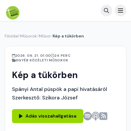
Főoldal
Műsorok
Műsor
Kép a tükörben
2026. 06. 21. 01:00
24 PERC
EGYÉB KÖZÉLETI MŰSOROK
Kép a tükörben
Spányi Antal püspök a papi hivatásáról
Szerkesztő: Szikora József
Adás visszahallgatása