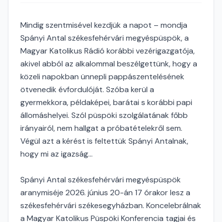
Mindig szentmisével kezdjük a napot – mondja
Spányi Antal székesfehérvári megyéspüspök, a
Magyar Katolikus Rádió korábbi vezérigazgatója,
akivel abból az alkalommal beszélgettünk, hogy a
közeli napokban ünnepli pappászentelésének
ötvenedik évfordulóját. Szóba kerül a
gyermekkora, példaképei, barátai s korábbi papi
állomáshelyei. Szól püspöki szolgálatának főbb
irányairól, nem hallgat a próbatételekről sem.
Végül azt a kérést is feltettük Spányi Antalnak,
hogy mi az igazság...
Spányi Antal székesfehérvári megyéspüspök
aranymiséje 2026. június 20-án 17 órakor lesz a
székesfehérvári székesegyházban. Koncelebrálnak
a Magyar Katolikus Püspöki Konferencia tagjai és