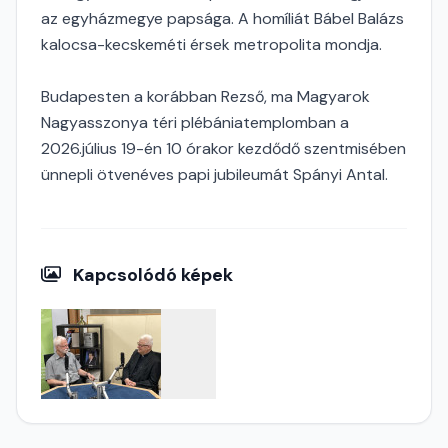
az egyházmegye papsága. A homíliát Bábel Balázs
kalocsa-kecskeméti érsek metropolita mondja.
Budapesten a korábban Rezső, ma Magyarok
Nagyasszonya téri plébániatemplomban a
2026.július 19-én 10 órakor kezdődő szentmisében
ünnepli ötvenéves papi jubileumát Spányi Antal.
Kapcsolódó képek