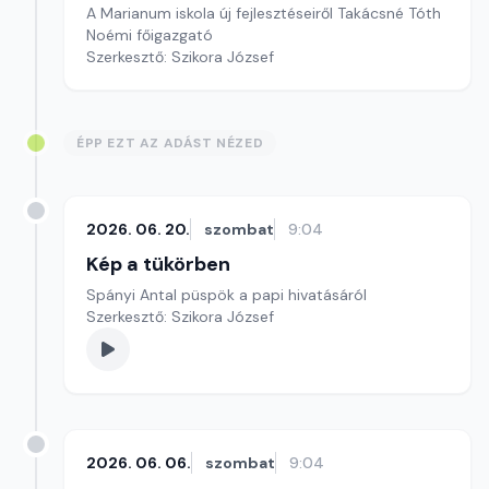
A Marianum iskola új fejlesztéseiről Takácsné Tóth
Noémi főigazgató
Szerkesztő: Szikora József
ÉPP EZT AZ ADÁST NÉZED
2026. 06. 20.
szombat
9:04
Kép a tükörben
Spányi Antal püspök a papi hivatásáról
Szerkesztő: Szikora József
2026. 06. 06.
szombat
9:04