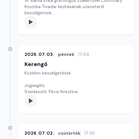
W. Barna Erika grafológus szakértővel Csontváry
Kosztka Tivadar kézírásának üzenetéről
beszélgetünk.
Szerkesztő: Sallai Éva
2026. 07. 03.
péntek
17:04
Kerengő
Közéleti beszélgetések
Jogsegély
Szerkesztő: Pécsi Krisztina
2026. 07. 02.
csütörtök
17:30