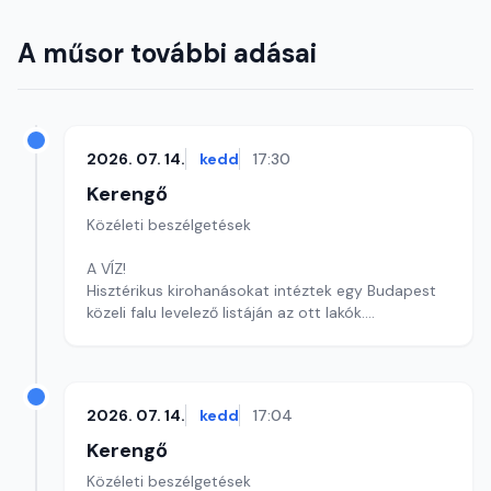
A műsor további adásai
2026. 07. 14.
kedd
17:30
Kerengő
Közéleti beszélgetések
A VÍZ!
Hisztérikus kirohanásokat intéztek egy Budapest
közeli falu levelező listáján az ott lakók.
Szerkesztő: Sályi András
2026. 07. 14.
kedd
17:04
Kerengő
Közéleti beszélgetések