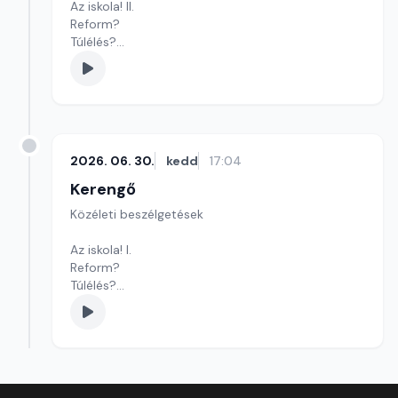
Az iskola! II.
Reform?
Túlélés?
Avagy: vissza a kezdetekhez!
Szerkesztő: Sályi András
2026. 06. 30.
kedd
17:04
Kerengő
Közéleti beszélgetések
Az iskola! I.
Reform?
Túlélés?
Avagy: vissza a kezdetekhez!
Szerkesztő: Sályi András