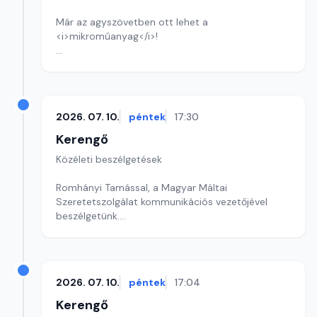
Már az agyszövetben ott lehet a
<i>mikroműanyag</i>!
Szerkesztő: Sályi András
2026. 07. 10.
péntek
17:30
Kerengő
Közéleti beszélgetések
Romhányi Tamással, a Magyar Máltai
Szeretetszolgálat kommunikációs vezetőjével
beszélgetünk.
Szerkesztő: Sallai Éva
2026. 07. 10.
péntek
17:04
Kerengő