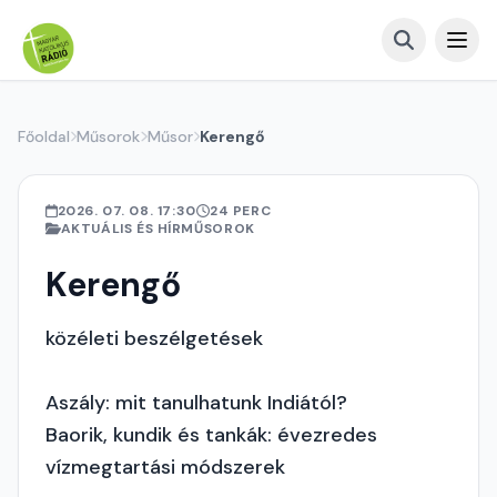
Főoldal
Műsorok
Műsor
Kerengő
2026. 07. 08. 17:30
24 PERC
AKTUÁLIS ÉS HÍRMŰSOROK
Kerengő
közéleti beszélgetések
Aszály: mit tanulhatunk Indiától?
Baorik, kundik és tankák: évezredes
vízmegtartási módszerek