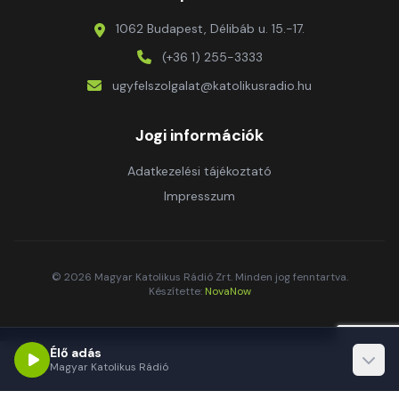
1062 Budapest, Délibáb u. 15.-17.
(+36 1) 255-3333
ugyfelszolgalat@katolikusradio.hu
Jogi információk
Adatkezelési tájékoztató
Impresszum
© 2026 Magyar Katolikus Rádió Zrt. Minden jog fenntartva.
Készítette:
NovaNow
Élő adás
Magyar Katolikus Rádió