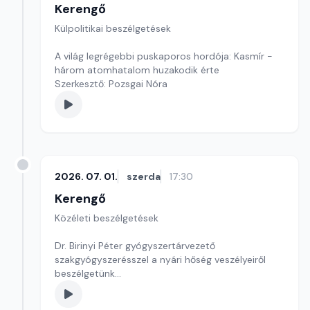
Kerengő
Külpolitikai beszélgetések
A világ legrégebbi puskaporos hordója: Kasmír -
három atomhatalom huzakodik érte
Szerkesztő: Pozsgai Nóra
2026. 07. 01.
szerda
17:30
Kerengő
Közéleti beszélgetések
Dr. Birinyi Péter gyógyszertárvezető
szakgyógyszerésszel a nyári hőség veszélyeiről
beszélgetünk
Szerkesztő: Sallai Éva