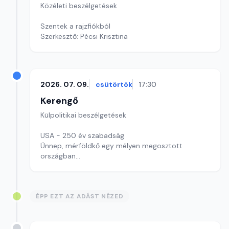
Közéleti beszélgetések
Szentek a rajzfiókból
Szerkesztő: Pécsi Krisztina
2026. 07. 09.
csütörtök
17:30
Kerengő
Külpolitikai beszélgetések
USA - 250 év szabadság
Ünnep, mérföldkő egy mélyen megosztott
országban
Szerkesztő: Pozsgai Nóra
ÉPP EZT AZ ADÁST NÉZED