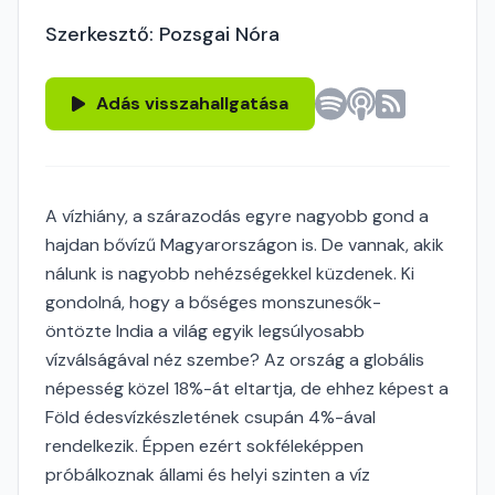
Szerkesztő: Pozsgai Nóra
Adás visszahallgatása
A vízhiány, a szárazodás egyre nagyobb gond a
hajdan bővízű Magyarországon is. De vannak, akik
nálunk is nagyobb nehézségekkel küzdenek. Ki
gondolná, hogy a bőséges monszunesők-
öntözte India a világ egyik legsúlyosabb
vízválságával néz szembe? Az ország a globális
népesség közel 18%-át eltartja, de ehhez képest a
Föld édesvízkészletének csupán 4%-ával
rendelkezik. Éppen ezért sokféleképpen
próbálkoznak állami és helyi szinten a víz