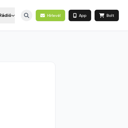
Rádió
Hírlevél
App
Bolt