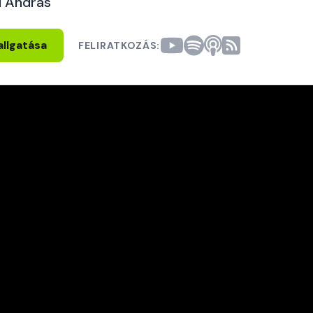
i András
allgatása
FELIRATKOZÁS: