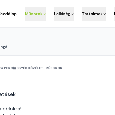
Kezdőlap
Műsorok
Lelkiség
Tartalmak
engő
24 PERC
EGYÉB KÖZÉLETI MŰSOROK
getések
 célokra!