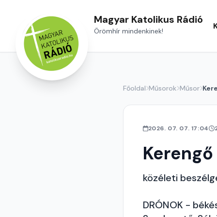
Magyar Katolikus Rádió
Örömhír mindenkinek!
Főoldal
Műsorok
Műsor
Ker
2026. 07. 07. 17:04
Kerengő
közéleti beszél
DRÓNOK - békés