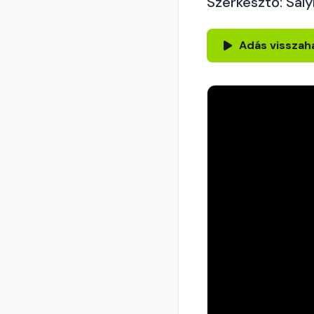
Szerkesztő: Sály
Adás visszah