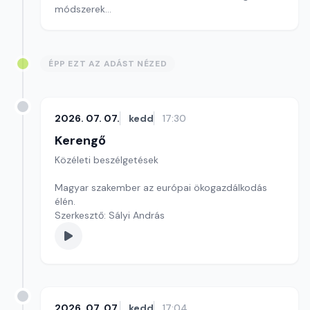
módszerek
Szerkesztő: Pozsgai Nóra
ÉPP EZT AZ ADÁST NÉZED
2026. 07. 07.
kedd
17:30
Kerengő
Közéleti beszélgetések
Magyar szakember az európai ökogazdálkodás
élén.
Szerkesztő: Sályi András
2026. 07. 07.
kedd
17:04