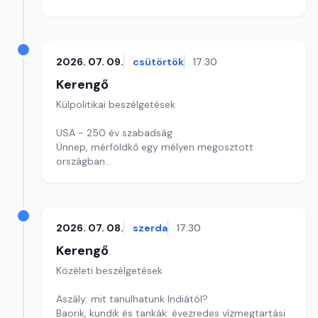
2026. 07. 09.
csütörtök
17:30
Kerengő
Külpolitikai beszélgetések
USA - 250 év szabadság
Ünnep, mérföldkő egy mélyen megosztott
országban
Szerkesztő: Pozsgai Nóra
2026. 07. 08.
szerda
17:30
Kerengő
Közéleti beszélgetések
Aszály: mit tanulhatunk Indiától?
Baorik, kundik és tankák: évezredes vízmegtartási