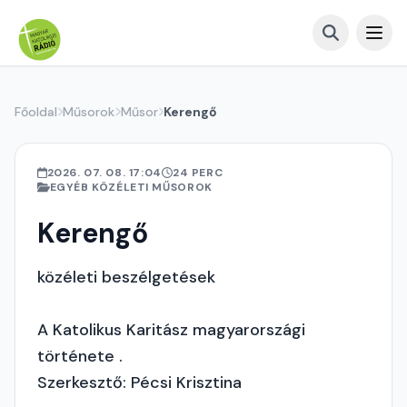
Főoldal
Műsorok
Műsor
Kerengő
2026. 07. 08. 17:04
24 PERC
EGYÉB KÖZÉLETI MŰSOROK
Kerengő
közéleti beszélgetések
A Katolikus Karitász magyarországi
története .
Szerkesztő: Pécsi Krisztina