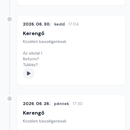
Szerkesztő: Sályi András
2026. 06. 30.
kedd
17:04
Kerengő
Közéleti beszélgetések
Az iskola! I.
Reform?
Túlélés?
Avagy: vissza a kezdetekhez!
Szerkesztő: Sályi András
2026. 06. 26.
péntek
17:30
Kerengő
Közéleti beszélgetések