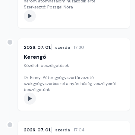
három atomhatalom huzakodik érte
Szerkesztő: Pozsgai Nóra
2026. 07. 01.
szerda
17:30
Kerengő
Közéleti beszélgetések
Dr. Birinyi Péter gyógyszertárvezető
szakgyógyszerésszel a nyári hőség veszélyeiről
beszélgetünk
Szerkesztő: Sallai Éva
2026. 07. 01.
szerda
17:04