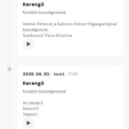
Kerengő
Közéleti beszélgetések
Hahner Péterrel, a Rubicon Intézet főigazgatójával
beszélgetünk.
Szerkesztő: Pécsi Krisztina
2026. 06. 30.
kedd
17:30
Kerengő
Közéleti beszélgetések
Az iskola! II.
Reform?
Túlélés?
Avagy: vissza a kezdetekhez!