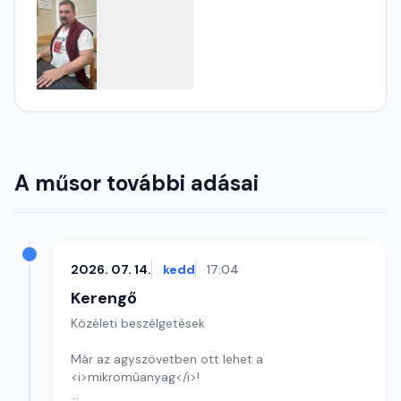
A műsor további adásai
2026. 07. 14.
kedd
17:04
Kerengő
Közéleti beszélgetések
Már az agyszövetben ott lehet a
<i>mikroműanyag</i>!