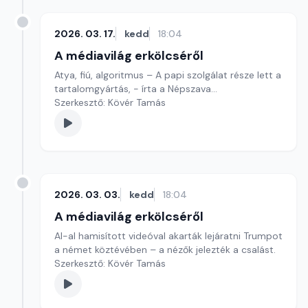
2026. 03. 17.
kedd
18:04
A médiavilág erkölcséről
Atya, fiú, algoritmus – A papi szolgálat része lett a
tartalomgyártás, - írta a Népszava...
Szerkesztő: Kövér Tamás
2026. 03. 03.
kedd
18:04
A médiavilág erkölcséről
AI-al hamisított videóval akarták lejáratni Trumpot
a német köztévében – a nézők jelezték a csalást.
Szerkesztő: Kövér Tamás