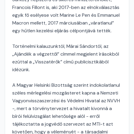
Francois Fillont is, aki 2017-ben az elnökválasztás
egyik fő esélyese volt Marine Le Pen és Emmanuel
Macron mellett, 2017 márciusában „váratlanul”
egy hűtlen kezelési eljárás célpontjává tették.
Történelmi kalauzunktól, Márai Sándortól, az
„Ajándék a végzettől” címmel megjelent írásokból
ezúttal a „Visszatérők” című publicisztikából
idézünk.
A Magyar Helsinki Bizottság szerint indokolatlanul
széles mérlegelési mozgásteret kapna a Nemzeti
Vagyonvisszaszerzési és Védelmi Hivatal az NVVH
-, mert a törvénytervezet a hivatalt kivonná a
bírói felülvizsgálat lehetősége alól - erről
tájékoztatta a jogvédő szervezet az MTI-t azt
követően, hogy a véleményét - a társadalmi