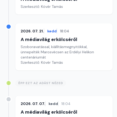
Szerkesztő: Kövér Tamás
2026. 07. 21.
kedd
18:04
A médiavilág erkölcséről
Szoboravatással, kiállításmegnyitókkal,
ünnepelték Marosvécsen az Erdélyi Helikon
centenáriumát
Szerkesztő: Kövér Tamás
ÉPP EZT AZ ADÁST NÉZED
2026. 07. 07.
kedd
18:04
A médiavilág erkölcséről