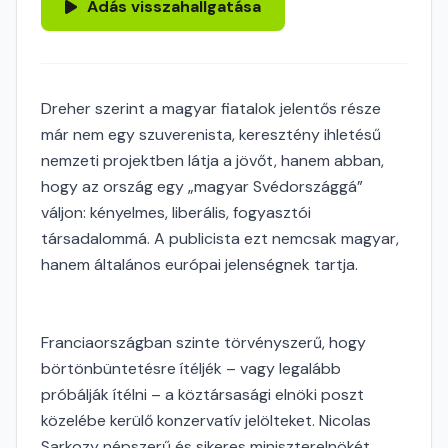
Adás visszahallgatása
Dreher szerint a magyar fiatalok jelentős része
már nem egy szuverenista, keresztény ihletésű
nemzeti projektben látja a jövőt, hanem abban,
hogy az ország egy „magyar Svédországgá”
váljon: kényelmes, liberális, fogyasztói
társadalommá. A publicista ezt nemcsak magyar,
hanem általános európai jelenségnek tartja.
Franciaországban szinte törvényszerű, hogy
börtönbüntetésre ítéljék – vagy legalább
próbálják ítélni – a köztársasági elnöki poszt
közelébe kerülő konzervatív jelölteket. Nicolas
Sarkozy népszerű és sikeres miniszterelnökét,