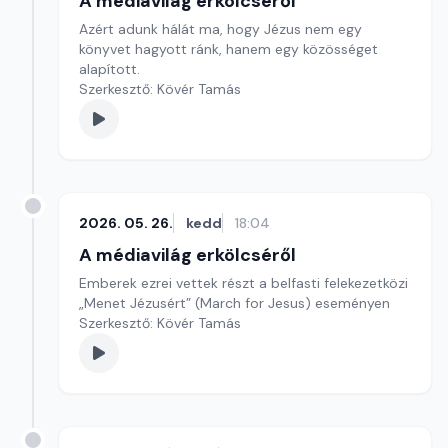
A médiavilág erkölcséről
Azért adunk hálát ma, hogy Jézus nem egy
könyvet hagyott ránk, hanem egy közösséget
alapított.
Szerkesztő: Kövér Tamás
2026. 05. 26.
kedd
18:04
A médiavilág erkölcséről
Emberek ezrei vettek részt a belfasti felekezetközi
„Menet Jézusért” (March for Jesus) eseményen
Szerkesztő: Kövér Tamás