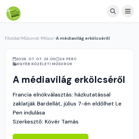
Főoldal
Műsorok
Műsor
A médiavilág erkölcséről
2026. 07. 07. 23:00
24 PERC
EGYÉB KÖZÉLETI MŰSOROK
A médiavilág erkölcséről
Francia elnökválasztás: házkutatással
zaklatják Bardellát, július 7-én eldőlhet Le
Pen indulása
Szerkesztő: Kövér Tamás