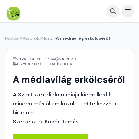
Főoldal
Műsorok
Műsor
A médiavilág erkölcséről
2026. 04. 28. 18:04
24 PERC
EGYÉB KÖZÉLETI MŰSOROK
A médiavilág erkölcséről
A Szentszék diplomáciája kiemelkedik
minden más állam közül – tette közzé a
hirado.hu
Szerkesztő: Kövér Tamás