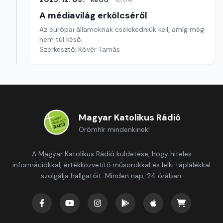
A médiavilág erkölcséről
Az európai államoknak cselekedniük kell, amíg még
nem túl késő.
Szerkesztő: Kövér Tamás
Magyar Katolikus Rádió
Örömhír mindenkinek!
A Magyar Katolikus Rádió küldetése, hogy hiteles
információkkal, értékközvetítő műsorokkal és lelki táplálékkal
szolgálja hallgatóit. Minden nap, 24 órában.