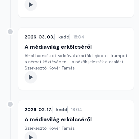
2026. 03. 03.
kedd
18:04
A médiavilág erkölcséről
AI-al hamisított videóval akarták lejáratni Trumpot
a német köztévében – a nézők jelezték a csalást.
Szerkesztő: Kövér Tamás
2026. 02. 17.
kedd
18:04
A médiavilág erkölcséről
Szerkesztő: Kövér Tamás