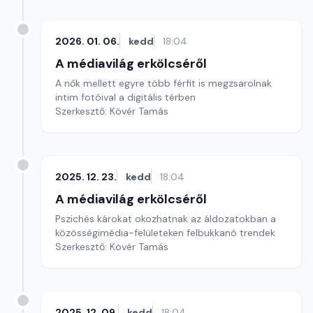
2026. 01. 06.
kedd
18:04
A médiavilág erkölcséről
A nők mellett egyre több férfit is megzsarolnak
intim fotóival a digitális térben
Szerkesztő: Kövér Tamás
2025. 12. 23.
kedd
18:04
A médiavilág erkölcséről
Pszichés károkat okozhatnak az áldozatokban a
közösségimédia-felületeken felbukkanó trendek
Szerkesztő: Kövér Tamás
2025. 12. 09.
kedd
18:04