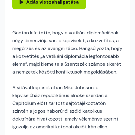
Adás visszahallgatása
Gaetan kifejtette, hogy a vatikáni diplomáciának
négy dimenziója van: a képviselet, a közvetítés, a
megőrzés és az evangelizáció. Hangsúlyozta, hogy
a közvetítés „a vatikáni diplomácia legfontosabb
eleme”, majd kiemelte a Szentszék számos sikerét
a nemzetek közötti konfliktusok megoldásában.
A vitával kapcsolatban Mike Johnson, a
képviselőház republikánus elnöke szerdán a
Capitolium előtt tartott sajtótájékoztatón
szintén a jogos háborúról szóló katolikus
doktrínára hivatkozott, amely véleménye szerint
igazolja az amerikai katonai akciót Irán ellen.