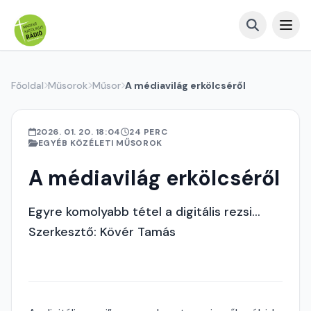
Főoldal
Műsorok
Műsor
A médiavilág erkölcséről
2026. 01. 20. 18:04
24 PERC
EGYÉB KÖZÉLETI MŰSOROK
A médiavilág erkölcséről
Egyre komolyabb tétel a digitális rezsi...
Szerkesztő: Kövér Tamás