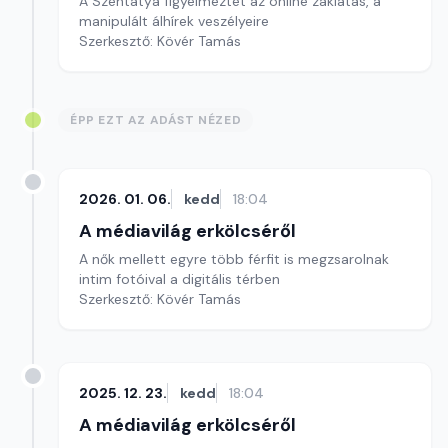
A Szentatya figyelmeztet az online zaklatás, a
manipulált álhírek veszélyeire
Szerkesztő: Kövér Tamás
ÉPP EZT AZ ADÁST NÉZED
2026. 01. 06.
kedd
18:04
A médiavilág erkölcséről
A nők mellett egyre több férfit is megzsarolnak
intim fotóival a digitális térben
Szerkesztő: Kövér Tamás
2025. 12. 23.
kedd
18:04
A médiavilág erkölcséről