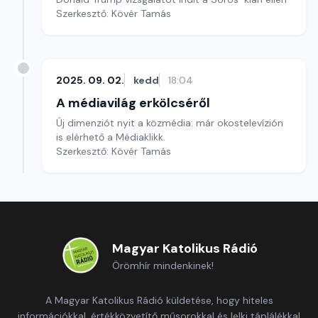
Szerkesztő: Kövér Tamás
2025. 09. 02.
kedd
18:04
A médiavilág erkölcséről
Új dimenziót nyit a közmédia: már okostelevízión
is elérhető a Médiaklikk.
Szerkesztő: Kövér Tamás
Magyar Katolikus Rádió
Örömhír mindenkinek!
A Magyar Katolikus Rádió küldetése, hogy hiteles
információkkal, értékközvetítő műsorokkal és lelki táplálékkal