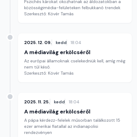
Pszichés károkat okozhatnak az áldozatokban a
közösségimédia-felületeken felbukkanó trendek
Szerkesztő: Kövér Tamás
2025. 12. 09.
kedd
18:04
A médiavilág erkölcséről
Az európai államoknak cselekedniük kell, amíg még
nem túl késő.
Szerkesztő: Kövér Tamás
2025. 11. 25.
kedd
18:04
A médiavilág erkölcséről
A pápa kérdezz-felelek műsorban találkozott 15
ezer amerikai fiatallal az indianapolisi
rendezvényen