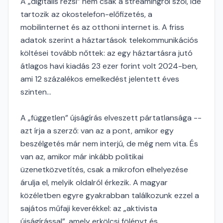
A „digitális rezsi” nem csak a streamingről szól, ide
tartozik az okostelefon-előfizetés, a
mobilinternet és az otthoni internet is. A friss
adatok szerint a háztartások telekommunikációs
költései tovább nőttek: az egy háztartásra jutó
átlagos havi kiadás 23 ezer forint volt 2024-ben,
ami 12 százalékos emelkedést jelentett éves
szinten...
A „független” újságírás elveszett pártatlansága --
azt írja a szerző: van az a pont, amikor egy
beszélgetés már nem interjú, de még nem vita. És
van az, amikor már inkább politikai
üzenetközvetítés, csak a mikrofon elhelyezése
árulja el, melyik oldalról érkezik. A magyar
közéletben egyre gyakrabban találkozunk ezzel a
sajátos műfaji keverékkel: az „aktivista
újságírással”, amely erkölcsi fölényt és