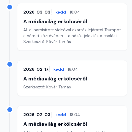
2026. 03. 03.
kedd
18:04
A médiavilág erkölcséről
AI-al hamisított videóval akarták lejáratni Trumpot
a német köztévében – a nézők jelezték a csalást.
Szerkesztő: Kövér Tamás
2026. 02. 17.
kedd
18:04
A médiavilág erkölcséről
Szerkesztő: Kövér Tamás
2026. 02. 03.
kedd
18:04
A médiavilág erkölcséről