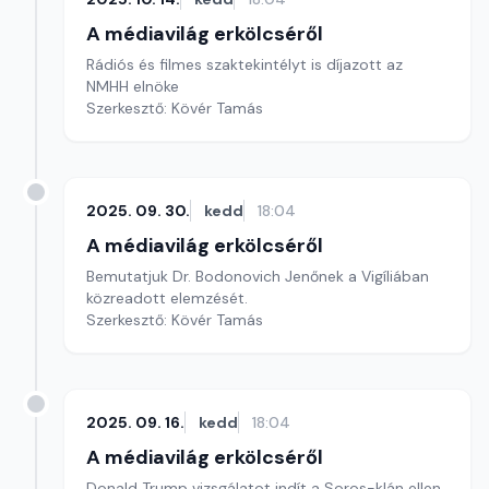
A médiavilág erkölcséről
Rádiós és filmes szaktekintélyt is díjazott az
NMHH elnöke
Szerkesztő: Kövér Tamás
2025. 09. 30.
kedd
18:04
A médiavilág erkölcséről
Bemutatjuk Dr. Bodonovich Jenőnek a Vigíliában
közreadott elemzését.
Szerkesztő: Kövér Tamás
2025. 09. 16.
kedd
18:04
A médiavilág erkölcséről
Donald Trump vizsgálatot indít a Soros-klán ellen