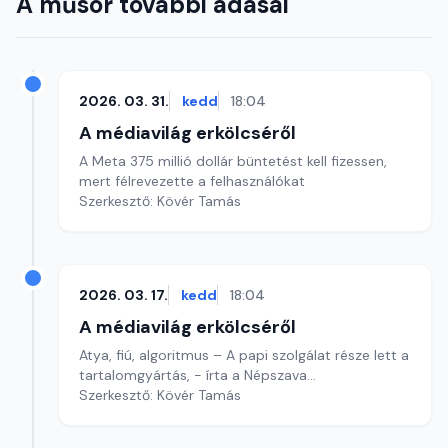
A műsor további adásai
2026. 03. 31.
kedd
18:04
A médiavilág erkölcséről
A Meta 375 millió dollár büntetést kell fizessen,
mert félrevezette a felhasználókat
Szerkesztő: Kövér Tamás
2026. 03. 17.
kedd
18:04
A médiavilág erkölcséről
Atya, fiú, algoritmus – A papi szolgálat része lett a
tartalomgyártás, - írta a Népszava...
Szerkesztő: Kövér Tamás