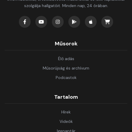
szolgálja hallgatóit. Minden nap, 24 órában.
Műsorok
Élő adás
Műsorújság és archívum
Podcastok
Tartalom
Hírek
Videók
Igenaptár