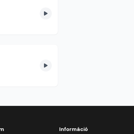
om
Információ