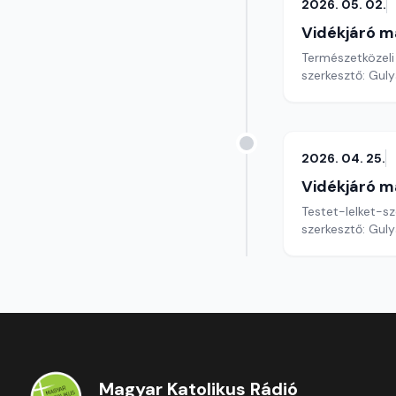
2026. 05. 02.
Vidékjáró m
Természetközeli
szerkesztő: Gul
2026. 04. 25.
Vidékjáró m
Testet-lelket-sz
szerkesztő: Gul
Magyar Katolikus Rádió