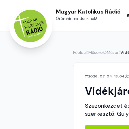
Magyar Katolikus Rádió
Örömhír mindenkinek!
Főoldal
Műsorok
Műsor
Vid
2026. 07. 04. 18:04
Vidékjár
Szezonkezdet és
szerkesztő: Guly