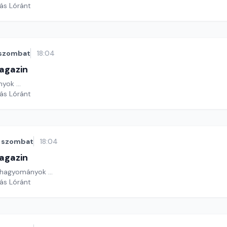
yás Lóránt
szombat
18:04
agazin
yok ...
yás Lóránt
szombat
18:04
agazin
hagyományok ...
yás Lóránt