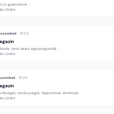
 jó gyakorlatok ...
yás Lóránt
szombat
18:04
agazin
kezők; tenni akaró egészségvédők ...
yás Lóránt
szombat
18:04
agazin
ökségek, reménységek, fejlesztések, élmények ...
yás Lóránt