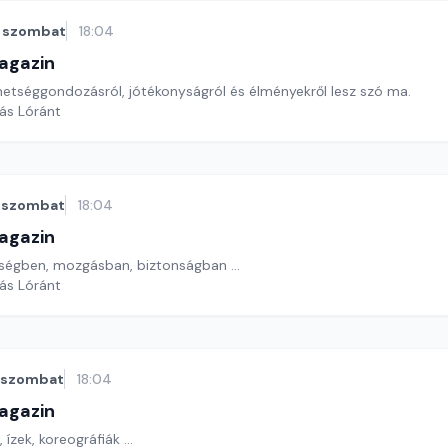
szombat
18:04
agazin
ehetséggondozásról, jótékonyságról és élményekről lesz szó ma.
yás Lóránt
szombat
18:04
agazin
zségben, mozgásban, biztonságban ...
yás Lóránt
szombat
18:04
agazin
 ízek, koreográfiák ...