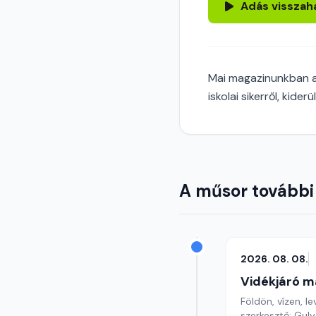
Adás visszah
Mai magazinunkban a
iskolai sikerről, kide
A műsor további
2026. 08. 08.
Vidékjáró m
Földön, vízen, le
szerkesztő: Gul