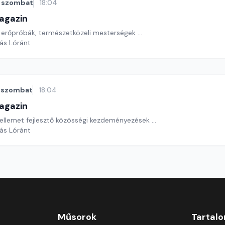
szombat
18:04
agazin
 erőpróbák, természetközeli mesterségek ...
yás Lóránt
szombat
18:04
agazin
ellemet fejlesztő közösségi kezdeményezések ...
yás Lóránt
Műsorok
Tartal