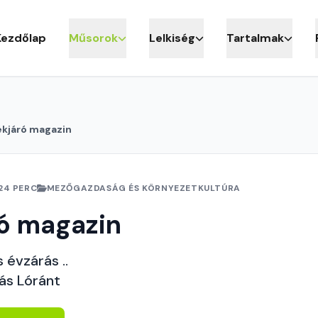
Kezdőlap
Műsorok
Lelkiség
Tartalmak
ékjáró magazin
24 PERC
MEZŐGAZDASÁG ÉS KÖRNYEZETKULTÚRA
ó magazin
 évzárás ..
ás Lóránt