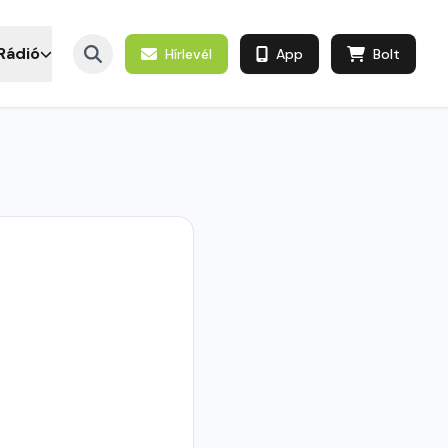
Rádió
Hírlevél
App
Bolt