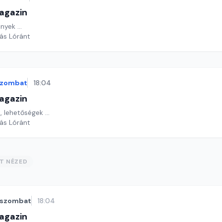
agazin
yek ...
yás Lóránt
szombat
18:04
agazin
 lehetőségek ...
yás Lóránt
ST NÉZED
szombat
18:04
agazin