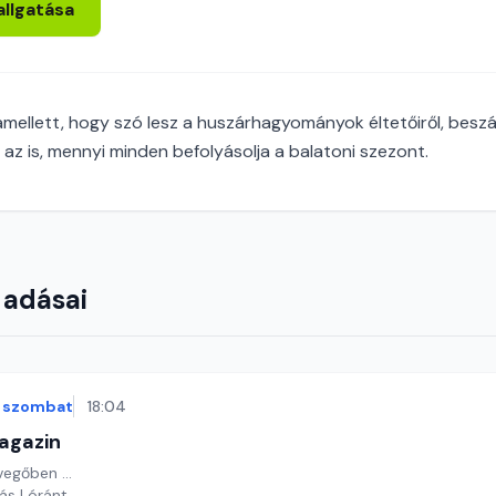
allgatása
mellett, hogy szó lesz a huszárhagyományok éltetőiről, bes
rül az is, mennyi minden befolyásolja a balatoni szezont.
 adásai
szombat
18:04
agazin
vegőben ...
yás Lóránt