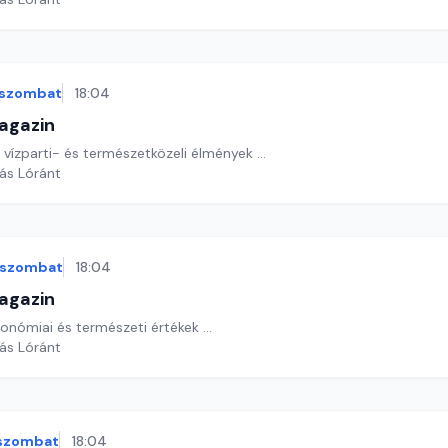
szombat
18:04
agazin
, vízparti- és természetközeli élmények ...
yás Lóránt
szombat
18:04
agazin
ronómiai és természeti értékek ...
yás Lóránt
szombat
18:04