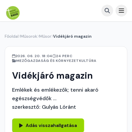
Főoldal
Műsorok
Műsor
Vidékjáró magazin
2026. 06. 20. 18:04
24 PERC
MEZŐGAZDASÁG ÉS KÖRNYEZETKULTÚRA
Vidékjáró magazin
Emlékek és emlékezők; tenni akaró
egészségvédők ...
szerkesztő: Gulyás Lóránt
Adás visszahallgatása