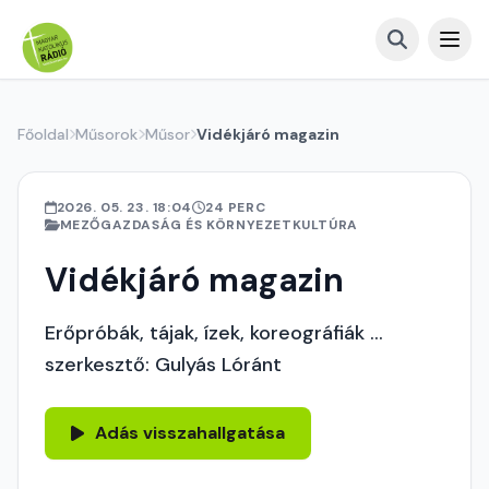
Főoldal
Műsorok
Műsor
Vidékjáró magazin
2026. 05. 23. 18:04
24 PERC
MEZŐGAZDASÁG ÉS KÖRNYEZETKULTÚRA
Vidékjáró magazin
Erőpróbák, tájak, ízek, koreográfiák ...
szerkesztő: Gulyás Lóránt
Adás visszahallgatása