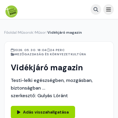
Főoldal
Műsorok
Műsor
Vidékjáró magazin
2026. 05. 30. 18:04
24 PERC
MEZŐGAZDASÁG ÉS KÖRNYEZETKULTÚRA
Vidékjáró magazin
Testi-lelki egészségben, mozgásban,
biztonságban ...
szerkesztő: Gulyás Lóránt
Adás visszahallgatása