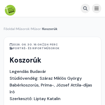
Főoldal
Műsorok
Műsor
Koszorúk
2026. 06. 30. 16:04
24 PERC
PORTRÉ- ÉS RIPORTMŰSOROK
Koszorúk
Legendás Budavár
Stúdióvendég: Száraz Miklós György
Babérkoszorús, Príma-, József Attila-díjas
író
Szerkesztő: Liptay Katalin