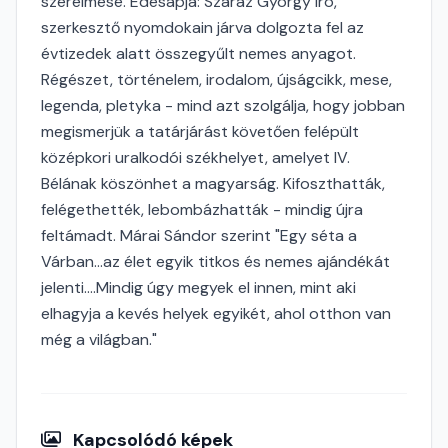
szerelmese. Édesapja: Száraz György író,
szerkesztő nyomdokain járva dolgozta fel az
évtizedek alatt összegyűlt nemes anyagot.
Régészet, történelem, irodalom, újságcikk, mese,
legenda, pletyka - mind azt szolgálja, hogy jobban
megismerjük a tatárjárást követően felépült
középkori uralkodói székhelyet, amelyet IV.
Bélának köszönhet a magyarság. Kifoszthatták,
felégethették, lebombázhatták - mindig újra
feltámadt. Márai Sándor szerint "Egy séta a
Várban...az élet egyik titkos és nemes ajándékát
jelenti....Mindig úgy megyek el innen, mint aki
elhagyja a kevés helyek egyikét, ahol otthon van
még a világban."
Kapcsolódó képek