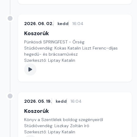
2026. 06. 02.
kedd
16:04
Koszorúk
Pünkösdi SPRINGFEST - Őrség
Stúdióvendég: Kokas Katalin Liszt Ferenc-díjas
hegedű- és brácsaművész
Szerkesztő: Liptay Katalin
2026. 05. 19.
kedd
16:04
Koszorúk
Könyv a Szentlélek boldog szegényeiről
Stúdióvendég: Liszkay Zoltán író
Szerkesztő: Liptay Katalin