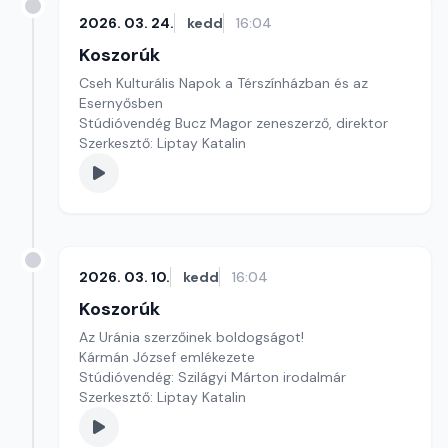
2026. 03. 24.
kedd
16:04
Koszorúk
Cseh Kulturális Napok a Térszínházban és az
Esernyősben
Stúdióvendég Bucz Magor zeneszerző, direktor
Szerkesztő: Liptay Katalin
2026. 03. 10.
kedd
16:04
Koszorúk
Az Uránia szerzőinek boldogságot!
Kármán József emlékezete
Stúdióvendég: Szilágyi Márton irodalmár
Szerkesztő: Liptay Katalin