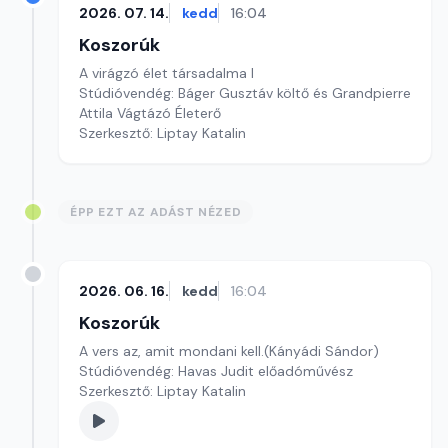
2026. 07. 14.
kedd
16:04
Koszorúk
A virágzó élet társadalma I
Stúdióvendég: Báger Gusztáv költő és Grandpierre
Attila Vágtázó Életerő
Szerkesztő: Liptay Katalin
ÉPP EZT AZ ADÁST NÉZED
2026. 06. 16.
kedd
16:04
Koszorúk
A vers az, amit mondani kell.(Kányádi Sándor)
Stúdióvendég: Havas Judit előadóművész
Szerkesztő: Liptay Katalin