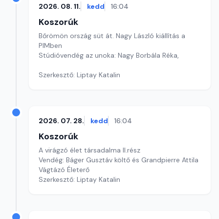
2026. 08. 11.
kedd
16:04
Koszorúk
Bőrömön ország süt át. Nagy László kiállítás a
PIMben
Stúdióvendég az unoka: Nagy Borbála Réka,
Szerkesztő: Liptay Katalin
2026. 07. 28.
kedd
16:04
Koszorúk
A virágzó élet társadalma II.rész
Vendég: Báger Gusztáv költő és Grandpierre Attila
Vágtázó Életerő
Szerkesztő: Liptay Katalin