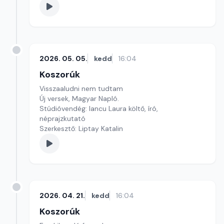
2026. 05. 05.
kedd
16:04
Koszorúk
Visszaaludni nem tudtam
Új versek, Magyar Napló.
Stúdióvendég: Iancu Laura költő, író,
néprajzkutató
Szerkesztő: Liptay Katalin
2026. 04. 21.
kedd
16:04
Koszorúk