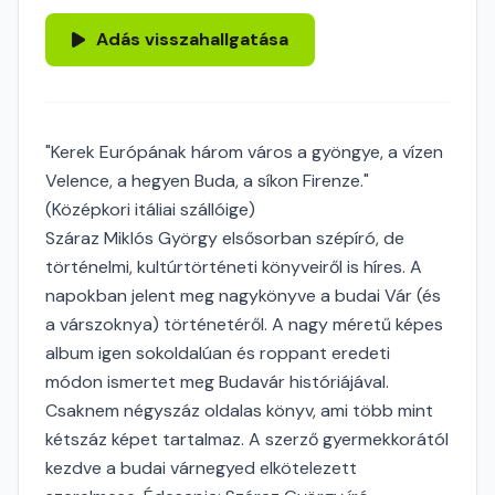
Adás visszahallgatása
"Kerek Európának három város a gyöngye, a vízen
Velence, a hegyen Buda, a síkon Firenze."
(Középkori itáliai szállóige)
Száraz Miklós György elsősorban szépíró, de
történelmi, kultúrtörténeti könyveiről is híres. A
napokban jelent meg nagykönyve a budai Vár (és
a várszoknya) történetéről. A nagy méretű képes
album igen sokoldalúan és roppant eredeti
módon ismertet meg Budavár históriájával.
Csaknem négyszáz oldalas könyv, ami több mint
kétszáz képet tartalmaz. A szerző gyermekkorától
kezdve a budai várnegyed elkötelezett