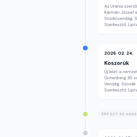
Az Uránia szerz
Kármán József 
Stúdióvendég: S
Szerkesztő: Lipt
2026. 02. 24.
Koszorúk
Új lelet a nemze
Gutenberg 36 so
Vendég: Szovák
Szerkesztő: Lipt
ÉPP EZT AZ ADÁ