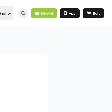
Rádió
Hírlevél
App
Bolt