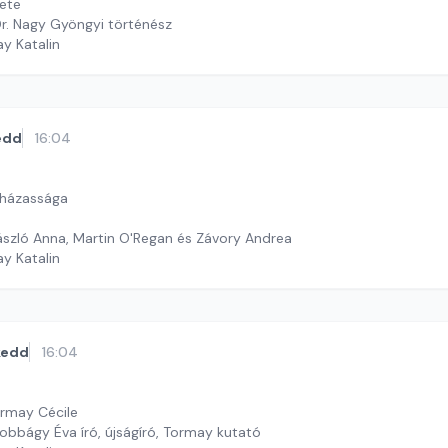
ete
r. Nagy Gyöngyi történész
ay Katalin
edd
16:04
 házassága
ászló Anna, Martin O'Regan és Závory Andrea
ay Katalin
kedd
16:04
emoriam Tormay Cécile
obbágy Éva író, újságíró, Tormay kutató