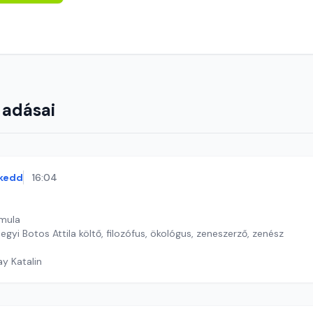
 adásai
kedd
16:04
rmula
gyi Botos Attila költő, filozófus, ökológus, zeneszerző, zenész
ay Katalin