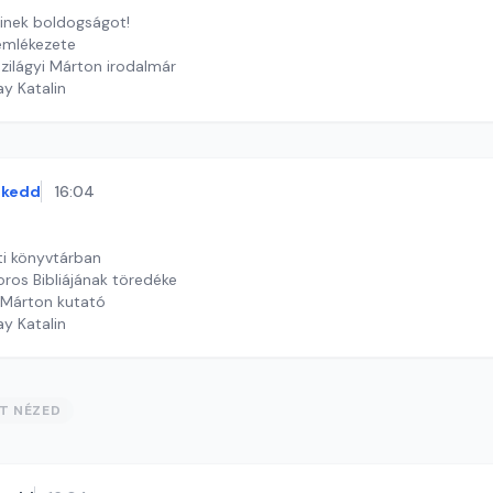
őinek boldogságot!
emlékezete
zilágyi Márton irodalmár
ay Katalin
kedd
16:04
ti könyvtárban
ros Bibliájának töredéke
 Márton kutató
ay Katalin
ST NÉZED