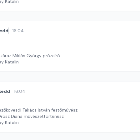
ay Katalin
edd
16:04
záraz Miklós György prózaíró
ay Katalin
kedd
16:04
zőkövesdi Takács István festőművész
Orosz Diána művészettörténész
ay Katalin