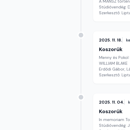
A MANSZ történ
Stúdióvendég: D
Szerkesztő: Lipt
2025. 11. 18.
k
Koszorúk
Menny és Pokol
WILLIAM BLAKE
Erdődi Gábor, L
Szerkesztő: Lipt
2025. 11. 04.
Koszorúk
In m
Stúdióvendég: J