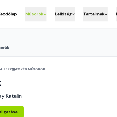
Kezdőlap
Műsorok
Lelkiség
Tartalmak
zorúk
4 PERC
EGYÉB MŰSOROK
k
ay Katalin
allgatása