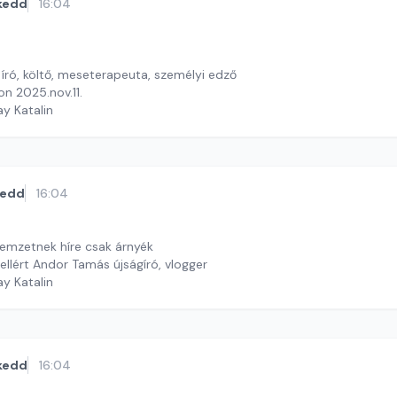
kedd
16:04
író, költő, meseterapeuta, személyi edző
n 2025.nov.11.
ay Katalin
kedd
16:04
nemzetnek híre csak árnyék
llért Andor Tamás újságíró, vlogger
ay Katalin
kedd
16:04