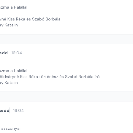
szma a Halállal
s
yné Kiss Réka és Szabó Borbála
ay Katalin
edd
16:04
szma a Halállal
öldváryné Kiss Réka történész és Szabó Borbála író
ay Katalin
kedd
16:04
k asszonyai