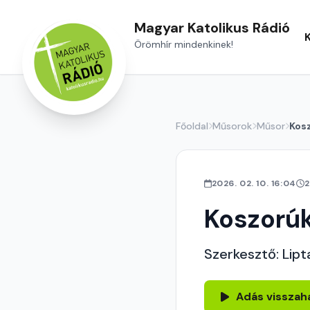
Magyar Katolikus Rádió
Örömhír mindenkinek!
Főoldal
Műsorok
Műsor
Kos
2026. 02. 10. 16:04
2
Koszorú
Szerkesztő: Lipt
Adás visszah