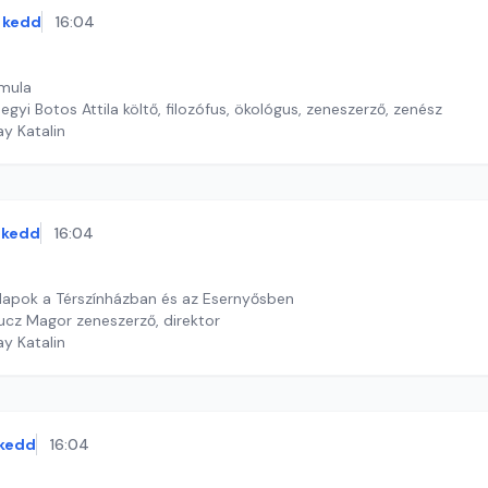
kedd
16:04
rmula
gyi Botos Attila költő, filozófus, ökológus, zeneszerző, zenész
ay Katalin
kedd
16:04
 Napok a Térszínházban és az Esernyősben
cz Magor zeneszerző, direktor
ay Katalin
kedd
16:04