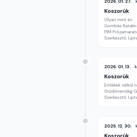
2026. 01. 27.
Koszorúk
Olyan mint én
Gombás Katalin 
PIM Prózamarato
Szerkesztő: Lipt
2026. 01. 13.
Koszorúk
Emlékek nélkül 
Stúdióvendég Ge
Szerkesztő: Lipt
2025. 12. 30.
Koszorúk