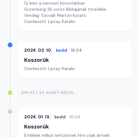
Új lelet a nemzeti könyvtárban
Gutenberg 36 soros Bibliájának töredéke
Vendég: Szovák Márton kutató
Szerkesztő: Liptay Katalin
2026. 02. 10.
kedd
16:04
Koszorúk
Szerkesztő: Liptay Katalin
ÉPP EZT AZ ADÁST NÉZED
2026. 01. 13.
kedd
16:04
Koszorúk
Emlékek nélkül nemzetnek híre csak árnyék