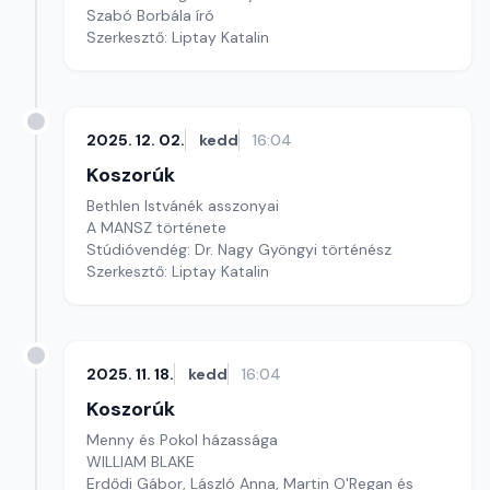
Szabó Borbála író
Szerkesztő: Liptay Katalin
2025. 12. 02.
kedd
16:04
Koszorúk
Bethlen Istvánék asszonyai
A MANSZ története
Stúdióvendég: Dr. Nagy Gyöngyi történész
Szerkesztő: Liptay Katalin
2025. 11. 18.
kedd
16:04
Koszorúk
Menny és Pokol házassága
WILLIAM BLAKE
Erdődi Gábor, László Anna, Martin O'Regan és