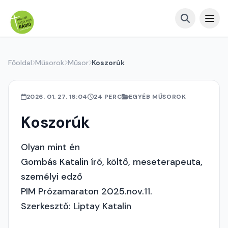
Főoldal
Műsorok
Műsor
Koszorúk
2026. 01. 27. 16:04
24 PERC
EGYÉB MŰSOROK
Koszorúk
Olyan mint én
Gombás Katalin író, költő, meseterapeuta,
személyi edző
PIM Prózamaraton 2025.nov.11.
Szerkesztő: Liptay Katalin