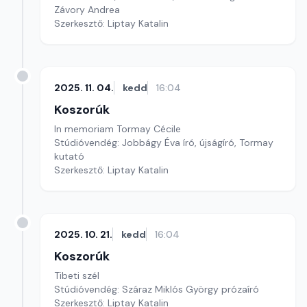
Závory Andrea
Szerkesztő: Liptay Katalin
2025. 11. 04.
kedd
16:04
Koszorúk
In memoriam Tormay Cécile
Stúdióvendég: Jobbágy Éva író, újságíró, Tormay
kutató
Szerkesztő: Liptay Katalin
2025. 10. 21.
kedd
16:04
Koszorúk
Tibeti szél
Stúdióvendég: Száraz Miklós György prózaíró
Szerkesztő: Liptay Katalin