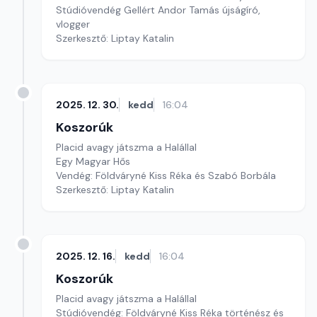
Stúdióvendég Gellért Andor Tamás újságíró,
vlogger
Szerkesztő: Liptay Katalin
2025. 12. 30.
kedd
16:04
Koszorúk
Placid avagy játszma a Halállal
Egy Magyar Hős
Vendég: Földváryné Kiss Réka és Szabó Borbála
Szerkesztő: Liptay Katalin
2025. 12. 16.
kedd
16:04
Koszorúk
Placid avagy játszma a Halállal
Stúdióvendég: Földváryné Kiss Réka történész és