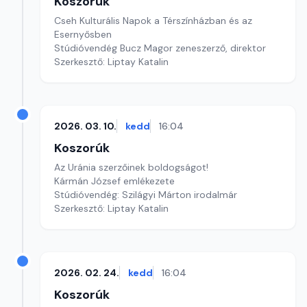
Koszorúk
Cseh Kulturális Napok a Térszínházban és az
Esernyősben
Stúdióvendég Bucz Magor zeneszerző, direktor
Szerkesztő: Liptay Katalin
2026. 03. 10.
kedd
16:04
Koszorúk
Az Uránia szerzőinek boldogságot!
Kármán József emlékezete
Stúdióvendég: Szilágyi Márton irodalmár
Szerkesztő: Liptay Katalin
2026. 02. 24.
kedd
16:04
Koszorúk