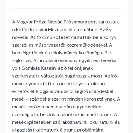
A Magyar Próza Napján Prózamaratont tartottak
a Petőfi Irodalmi Múzeum dísztermében. Az Év
novellái 2025 című kötetet mutatták be a könyv
szerzői és műsorvezetők közreműködésével. A
beszélgetések és felolvasások közönség előtt
zajlottak. Az irodalmi esemény egyik résztvevője
volt Gombás Katalin, az ő fél órájának
szerkesztett változatát sugározzuk most. Az író
művei nyomtatott és online folyóiratokban
érhetők el. Blogja is van, ahol segítő szándékkal
mesél - szándéka szerint minden korosztálynak. A
mesék varázsa nem csupán a gyermekkor
szükséglete, belőlük a felnőttek is meríthetnek. A
mesék igézetében szórakozhatunk, okulhatunk és
eligazítást kaphatunk életünk problémáira.