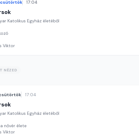
csütörtök
17:04
rsok
yar Katolikus Egyház életéből
lkozó
s Viktor
ST NÉZED
csütörtök
17:04
rsok
yar Katolikus Egyház életéből
a nővér élete
s Viktor