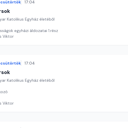
csütörtök
17:04
rsok
yar Katolikus Egyház életéből
sságok egyházi áldozatai 1.rész
s Viktor
csütörtök
17:04
rsok
yar Katolikus Egyház életéből
lkozó
s Viktor