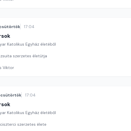
csütörtök
17:04
rsok
yar Katolikus Egyház életéből
zsuita szerzetes életútja
s Viktor
csütörtök
17:04
rsok
yar Katolikus Egyház életéből
ciszterci szerzetes élete