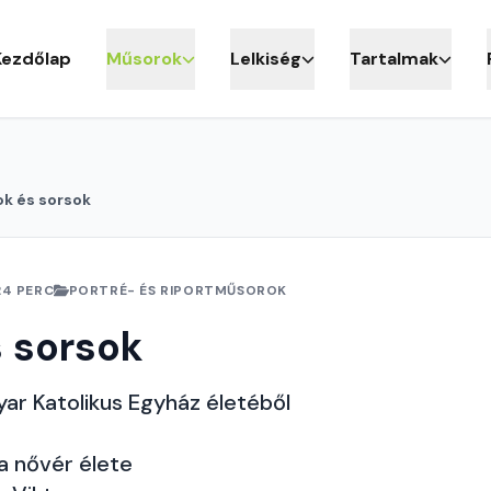
Kezdőlap
Műsorok
Lelkiség
Tartalmak
k és sorsok
24 PERC
PORTRÉ- ÉS RIPORTMŰSOROK
 sorsok
ar Katolikus Egyház életéből
a nővér élete