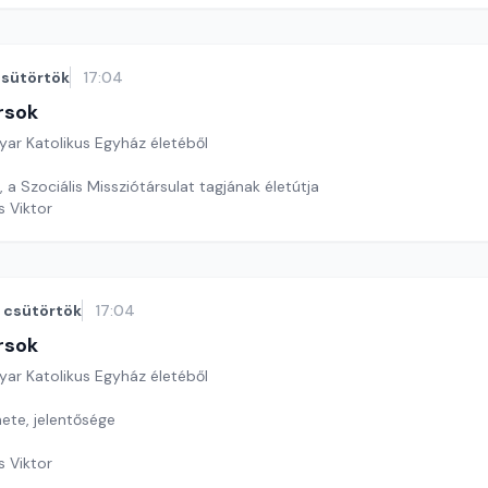
sütörtök
17:04
rsok
yar Katolikus Egyház életéből
, a Szociális Missziótársulat tagjának életútja
s Viktor
csütörtök
17:04
rsok
yar Katolikus Egyház életéből
ete, jelentősége
s Viktor