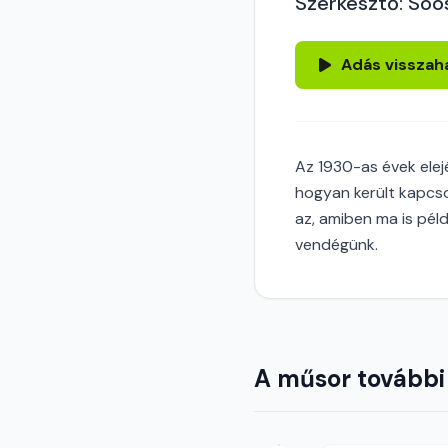
Szerkesztő: Soó
Adás visszah
Az 1930-as évek elejé
hogyan került kapcso
az, amiben ma is péld
vendégünk.
A műsor további