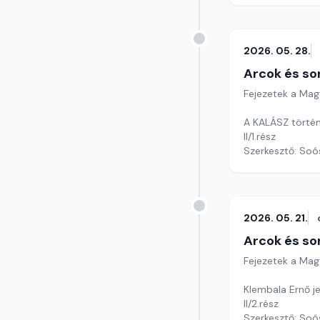
2026. 05. 28.
Arcok és so
Fejezetek a Mag
A KALÁSZ történ
II/1.rész
Szerkesztő: Soó
2026. 05. 21.
Arcok és so
Fejezetek a Mag
Klembala Ernő je
II/2.rész
Szerkesztő: Soó