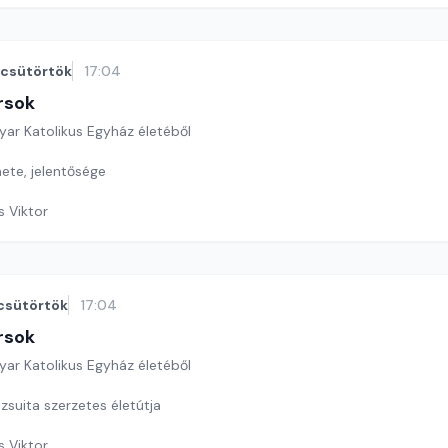
csütörtök
17:04
rsok
yar Katolikus Egyház életéből
ete, jelentősége
s Viktor
csütörtök
17:04
rsok
yar Katolikus Egyház életéből
zsuita szerzetes életútja
s Viktor