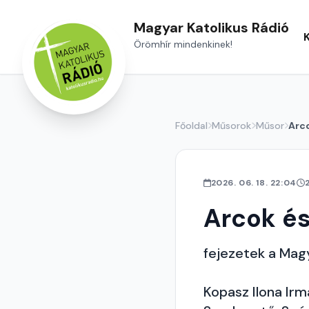
Magyar Katolikus Rádió
Örömhír mindenkinek!
Főoldal
Műsorok
Műsor
Arco
2026. 06. 18. 22:04
Arcok és
fejezetek a Magy
Kopasz Ilona Irm