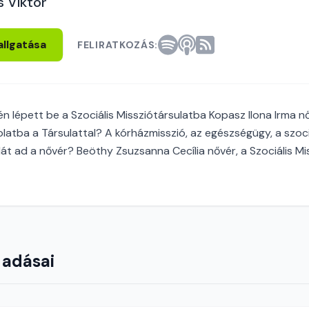
s Viktor
allgatása
FELIRATKOZÁS:
n lépett be a Szociális Missziótársulatba Kopasz Ilona Irma nőv
latba a Társulattal? A kórházmisszió, az egészségügy, a szoci
át ad a nővér? Beöthy Zsuzsanna Cecília nővér, a Szociális Mi
 adásai