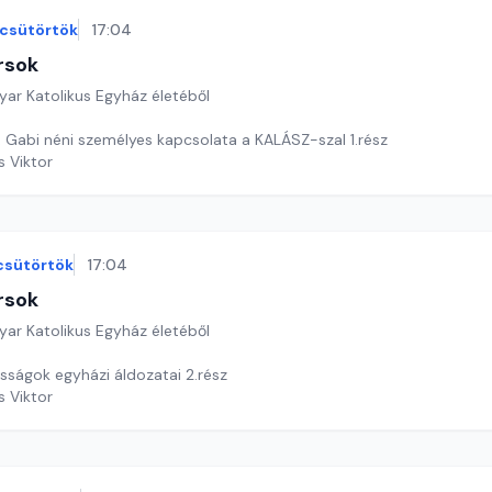
csütörtök
17:04
rsok
yar Katolikus Egyház életéből
 Gabi néni személyes kapcsolata a KALÁSZ-szal 1.rész
s Viktor
csütörtök
17:04
rsok
yar Katolikus Egyház életéből
sságok egyházi áldozatai 2.rész
s Viktor