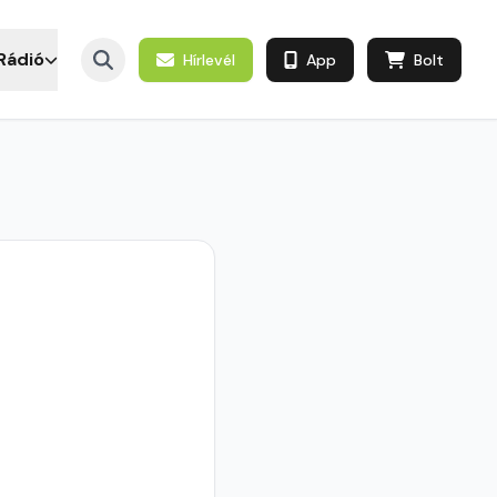
Rádió
Hírlevél
App
Bolt