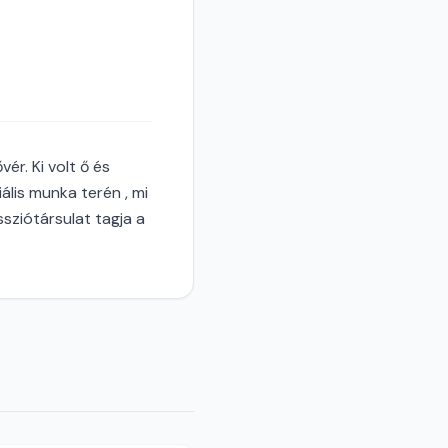
ér. Ki volt ő és
ális munka terén , mi
ssziótársulat tagja a