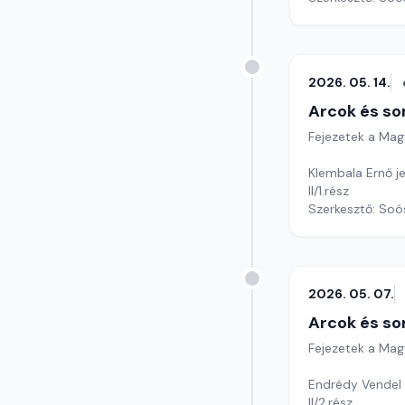
2026. 05. 14.
Arcok és so
Fejezetek a Mag
Klembala Ernő je
II/1.rész
Szerkesztő: Soó
2026. 05. 07.
Arcok és so
Fejezetek a Mag
Endrédy Vendel 
II/2.rész