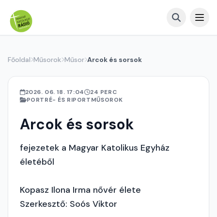
Főoldal
Műsorok
Műsor
Arcok és sorsok
2026. 06. 18. 17:04
24 PERC
PORTRÉ- ÉS RIPORTMŰSOROK
Arcok és sorsok
fejezetek a Magyar Katolikus Egyház
életéből
Kopasz Ilona Irma nővér élete
Szerkesztő: Soós Viktor