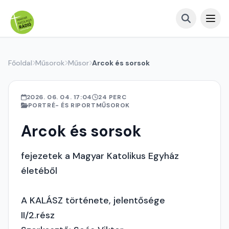
Főoldal
Műsorok
Műsor
Arcok és sorsok
2026. 06. 04. 17:04
24 PERC
PORTRÉ- ÉS RIPORTMŰSOROK
Arcok és sorsok
fejezetek a Magyar Katolikus Egyház
életéből
A KALÁSZ története, jelentősége
II/2.rész