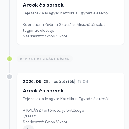
Arcok és sorsok
Fejezetek a Magyar Katolikus Egyház életéből
Boer Judit nővér, a Szociális Missziótársulat
tagjának életútja
Szerkesztő: Soós Viktor
ÉPP EZT AZ ADÁST NÉZED
2026. 05. 28.
csütörtök
17:04
Arcok és sorsok
Fejezetek a Magyar Katolikus Egyház életéből
A KALÁSZ története, jelentősége
II/1.rész
Szerkesztő: Soós Viktor