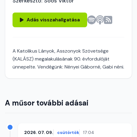
Szerkesztő: Soós Viktor
Adás visszahallgatása
A Katolikus Lányok, Asszonyok Szövetsége
(KALÁSZ) megalakulásának 90. évfordulóját
ünnepelte. Vendégünk: Nényei Gáborné, Gabi néni.
A műsor további adásai
2026. 07. 09.
csütörtök
17:04