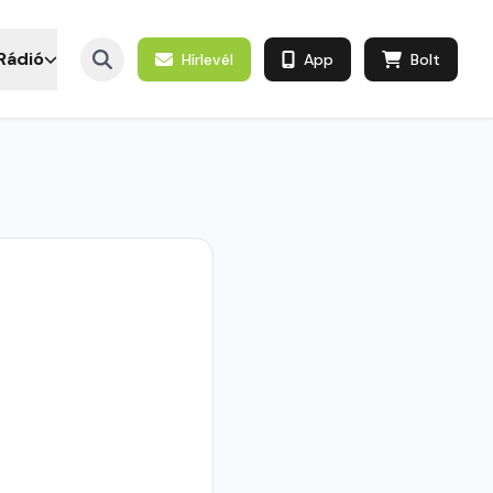
Rádió
Hírlevél
App
Bolt