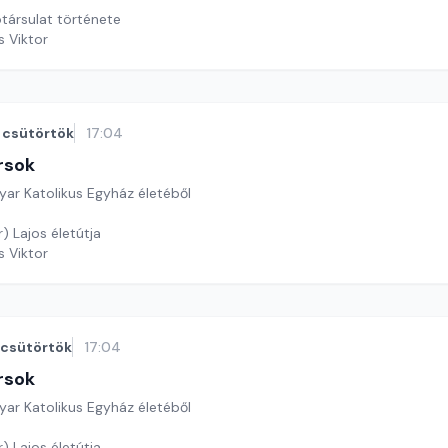
ótársulat története
s Viktor
csütörtök
17:04
rsok
yar Katolikus Egyház életéből
Könözsy (Senkár) Lajos életútja
s Viktor
csütörtök
17:04
rsok
yar Katolikus Egyház életéből
) Lajos életútja