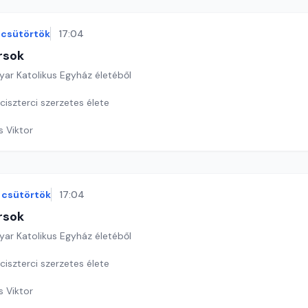
csütörtök
17:04
rsok
yar Katolikus Egyház életéből
ciszterci szerzetes élete
s Viktor
csütörtök
17:04
rsok
yar Katolikus Egyház életéből
iszterci szerzetes élete
s Viktor