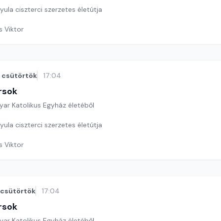
ula ciszterci szerzetes életútja
s Viktor
csütörtök
17:04
rsok
yar Katolikus Egyház életéből
la ciszterci szerzetes életútja
s Viktor
csütörtök
17:04
rsok
yar Katolikus Egyház életéből