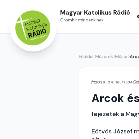
Magyar Katolikus Rádió
Örömhír mindenkinek!
Főoldal
Műsorok
Műsor
Arco
2026. 04. 16. 17:04
Arcok és
fejezetek a Magy
Eötvös József m