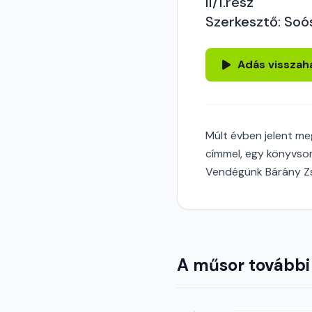
II/1.rész
Szerkesztő: Soó
Adás visszah
Múlt évben jelent meg
címmel, egy könyvso
Vendégünk Bárány Zs
A műsor további