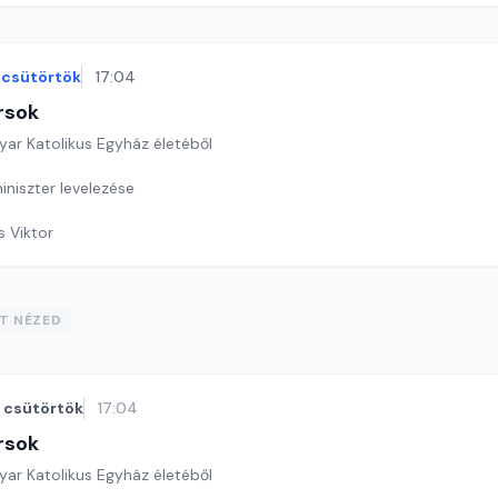
csütörtök
17:04
rsok
yar Katolikus Egyház életéből
iniszter levelezése
s Viktor
ST NÉZED
csütörtök
17:04
rsok
yar Katolikus Egyház életéből