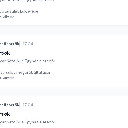
ziótársulat küldetése
s Viktor
csütörtök
17:04
rsok
yar Katolikus Egyház életéből
iótársulat megpróbáltatásai
s Viktor
csütörtök
17:04
rsok
yar Katolikus Egyház életéből