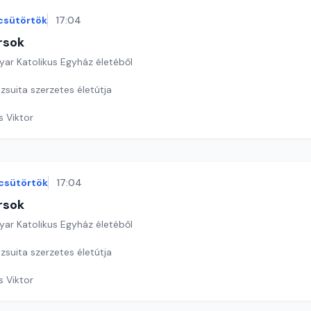
csütörtök
17:04
rsok
yar Katolikus Egyház életéből
zsuita szerzetes életútja
s Viktor
csütörtök
17:04
rsok
yar Katolikus Egyház életéből
zsuita szerzetes életútja
s Viktor