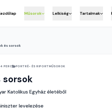
Kezdőlap
Műsorok
Lelkiség
Tartalmak
k és sorsok
24 PERC
PORTRÉ- ÉS RIPORTMŰSOROK
 sorsok
ar Katolikus Egyház életéből
iniszter levelezése