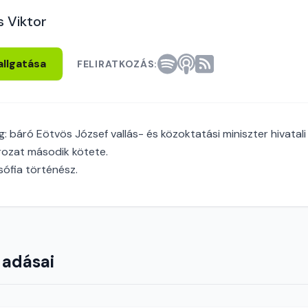
s Viktor
allgatása
FELIRATKOZÁS:
: báró Eötvös József vallás- és közoktatási miniszter hivatali 
rozat második kötete.
ófia történész.
 adásai