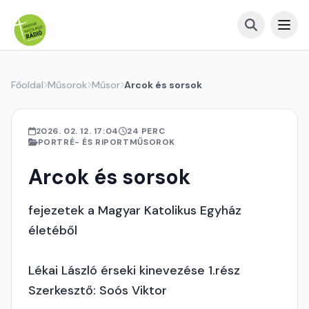
Főoldal
Műsorok
Műsor
Arcok és sorsok
2026. 02. 12. 17:04
24 PERC
PORTRÉ- ÉS RIPORTMŰSOROK
Arcok és sorsok
fejezetek a Magyar Katolikus Egyház
életéből
Lékai László érseki kinevezése 1.rész
Szerkesztő: Soós Viktor