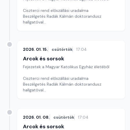
Ciszterci rend előszállási uradalma
Beszélgetés Radák Kálmán doktorandusz
hallgatóval
2. rész
Szerkesztő: Soós Viktor
2026. 01. 15.
csütörtök
17:04
Arcok és sorsok
Fejezetek a Magyar Katolikus Egyház életéből
Ciszterci rend előszállási uradalma
Beszélgetés Radák Kálmán doktorandusz
hallgatóval
1. rész
Szerkesztő: Soós Viktor
2026. 01. 08.
csütörtök
17:04
Arcok és sorsok