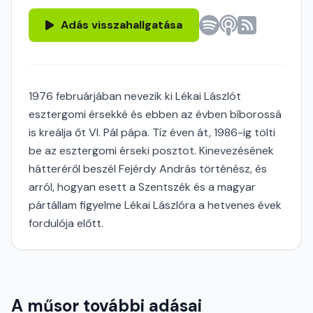
Adás visszahallgatása
1976 februárjában nevezik ki Lékai Lászlót
esztergomi érsekké és ebben az évben bíborossá
is kreálja őt VI. Pál pápa. Tíz éven át, 1986-ig tölti
be az esztergomi érseki posztot. Kinevezésének
hátteréről beszél Fejérdy András történész, és
arról, hogyan esett a Szentszék és a magyar
pártállam figyelme Lékai Lászlóra a hetvenes évek
fordulója előtt.
A műsor további adásai