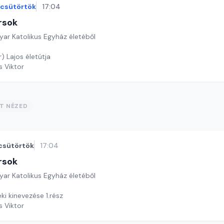
csütörtök
17:04
rsok
yar Katolikus Egyház életéből
) Lajos életútja
s Viktor
ST NÉZED
csütörtök
17:04
rsok
yar Katolikus Egyház életéből
eki kinevezése 1.rész
s Viktor