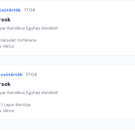
csütörtök
17:04
rsok
yar Katolikus Egyház életéből
ótársulat története
s Viktor
csütörtök
17:04
rsok
yar Katolikus Egyház életéből
Könözsy (Senkár) Lajos életútja
s Viktor