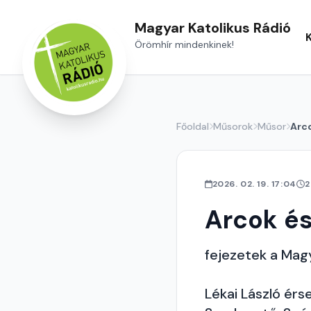
Magyar Katolikus Rádió
Örömhír mindenkinek!
Főoldal
Műsorok
Műsor
Arco
2026. 02. 19. 17:04
2
Arcok és
fejezetek a Magy
Lékai László érs