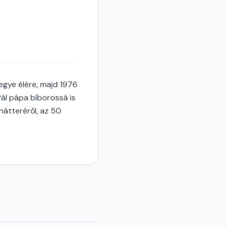
gye élére, majd 1976
ál pápa bíborossá is
hátteréről, az 50