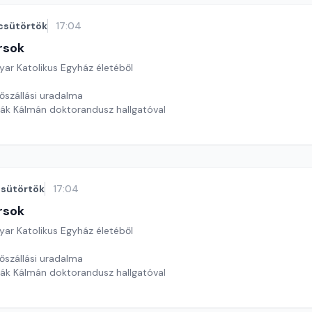
csütörtök
17:04
rsok
yar Katolikus Egyház életéből
lőszállási uradalma
ák Kálmán doktorandusz hallgatóval
s Viktor
sütörtök
17:04
rsok
yar Katolikus Egyház életéből
lőszállási uradalma
ák Kálmán doktorandusz hallgatóval
s Viktor