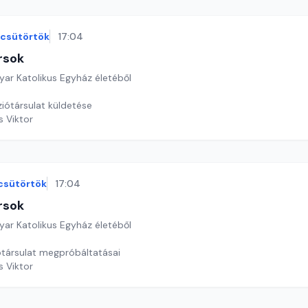
csütörtök
17:04
rsok
yar Katolikus Egyház életéből
ziótársulat küldetése
s Viktor
csütörtök
17:04
rsok
yar Katolikus Egyház életéből
iótársulat megpróbáltatásai
s Viktor