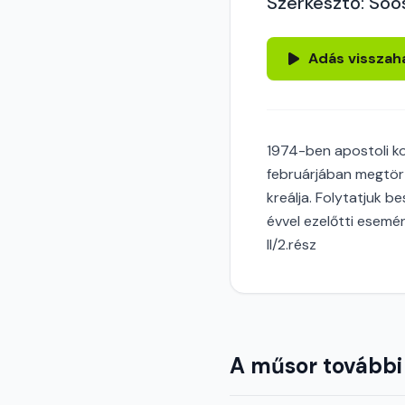
Szerkesztő: Soó
Adás visszah
1974-ben apostoli k
februárjában megtört
kreálja. Folytatjuk 
évvel ezelőtti esemé
II/2.rész
A műsor további