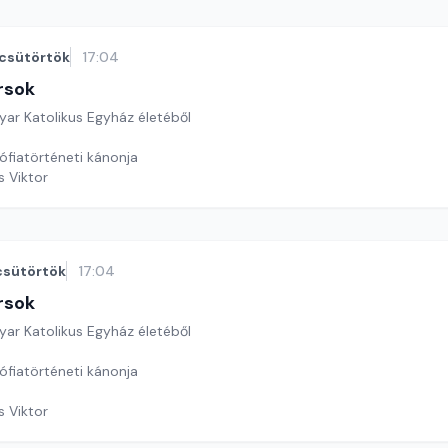
csütörtök
17:04
rsok
yar Katolikus Egyház életéből
zófiatörténeti kánonja
s Viktor
csütörtök
17:04
rsok
yar Katolikus Egyház életéből
zófiatörténeti kánonja
s Viktor