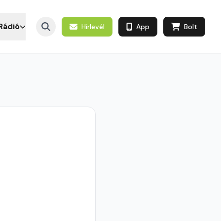
Rádió
Hírlevél
App
Bolt