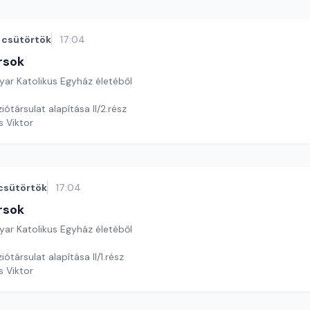
csütörtök
17:04
rsok
yar Katolikus Egyház életéből
iótársulat alapítása II/2.rész
s Viktor
csütörtök
17:04
rsok
yar Katolikus Egyház életéből
iótársulat alapítása II/1.rész
s Viktor