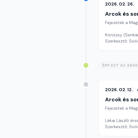
2026. 02. 26.
Arcok és so
Fejezetek a Mag
Könözsy (Senkár
Szerkesztő: Soó
ÉPP EZT AZ ADÁ
2026. 02. 12.
Arcok és so
Fejezetek a Mag
Lékai László érs
Szerkesztő: Soó