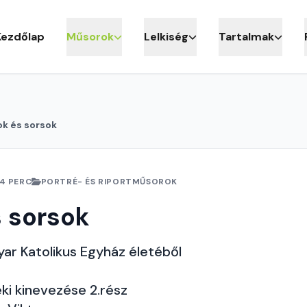
Kezdőlap
Műsorok
Lelkiség
Tartalmak
k és sorsok
4 PERC
PORTRÉ- ÉS RIPORTMŰSOROK
 sorsok
ar Katolikus Egyház életéből
eki kinevezése 2.rész