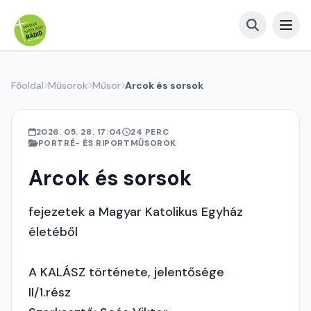
Főoldal
Műsorok
Műsor
Arcok és sorsok
2026. 05. 28. 17:04
24 PERC
PORTRÉ- ÉS RIPORTMŰSOROK
Arcok és sorsok
fejezetek a Magyar Katolikus Egyház
életéből
A KALÁSZ története, jelentősége
II/1.rész