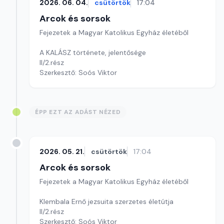
2026. 06. 04.
csütörtök
17:04
Arcok és sorsok
Fejezetek a Magyar Katolikus Egyház életéből
A KALÁSZ története, jelentősége
II/2.rész
Szerkesztő: Soós Viktor
ÉPP EZT AZ ADÁST NÉZED
2026. 05. 21.
csütörtök
17:04
Arcok és sorsok
Fejezetek a Magyar Katolikus Egyház életéből
Klembala Ernő jezsuita szerzetes életútja
II/2.rész
Szerkesztő: Soós Viktor