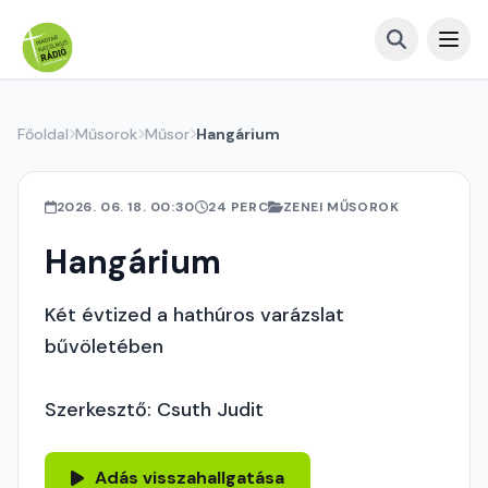
Főoldal
Műsorok
Műsor
Hangárium
2026. 06. 18. 00:30
24 PERC
ZENEI MŰSOROK
Hangárium
Két évtized a hathúros varázslat
bűvöletében
Szerkesztő: Csuth Judit
Adás visszahallgatása