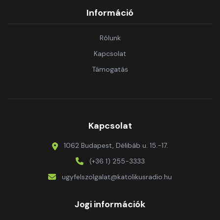
Információ
Rólunk
Kapcsolat
Támogatás
Kapcsolat
1062 Budapest, Délibáb u. 15.-17.
(+36 1) 255-3333
ugyfelszolgalat@katolikusradio.hu
Jogi információk