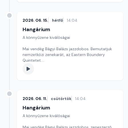
2026. 06. 15.
hétfő
14:04
Hangárium
A könnyűzene kiválóságai
Mai vendég Bágyi Balázs jazzdobos. Bemutatjuk
nemzetközi zenekarát, az Eastern Boundery
Quintetet.
Szerkesztő: Balogh Tibor
2026. 06. 11.
csütörtök
14:04
Hangárium
A könnyűzene kiválóságai
Mai vendég Bágyi Balázs jazzdobos, zeneszerző,