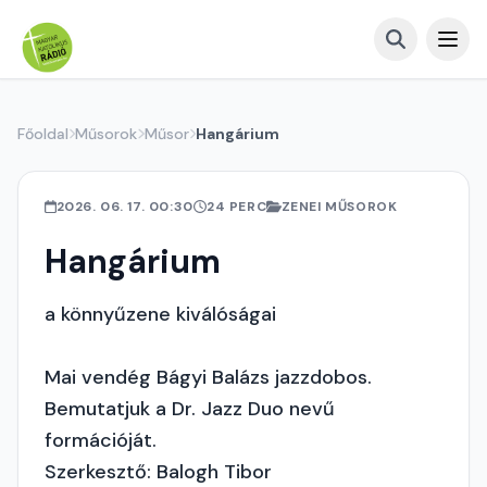
Főoldal
Műsorok
Műsor
Hangárium
2026. 06. 17. 00:30
24 PERC
ZENEI MŰSOROK
Hangárium
a könnyűzene kiválóságai
Mai vendég Bágyi Balázs jazzdobos.
Bemutatjuk a Dr. Jazz Duo nevű
formációját.
Szerkesztő: Balogh Tibor