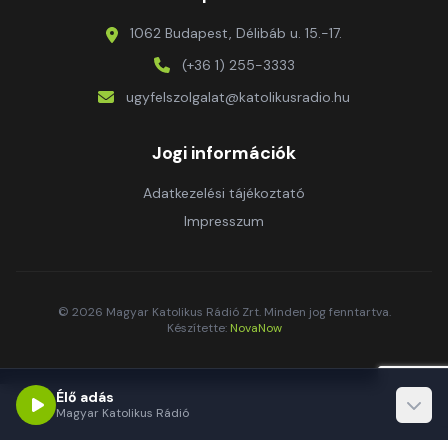
1062 Budapest, Délibáb u. 15.-17.
(+36 1) 255-3333
ugyfelszolgalat@katolikusradio.hu
Jogi információk
Adatkezelési tájékoztató
Impresszum
© 2026 Magyar Katolikus Rádió Zrt. Minden jog fenntartva.
Készítette:
NovaNow
Élő adás
Magyar Katolikus Rádió