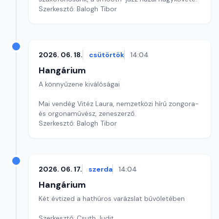
Szerkesztő: Balogh Tibor
2026. 06. 18.
csütörtök
14:04
Hangárium
A könnyűzene kiválóságai
Mai vendég Vitéz Laura, nemzetközi hírű zongora-
és orgonaművész, zeneszerző.
Szerkesztő: Balogh Tibor
2026. 06. 17.
szerda
14:04
Hangárium
Két évtized a hathúros varázslat bűvöletében
Szerkesztő: Csuth Judit