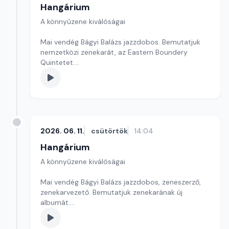
Hangárium
A könnyűzene kiválóságai
Mai vendég Bágyi Balázs jazzdobos. Bemutatjuk
nemzetközi zenekarát, az Eastern Boundery
Quintetet.
Szerkesztő: Balogh Tibor
2026. 06. 11.
csütörtök
14:04
Hangárium
A könnyűzene kiválóságai
Mai vendég Bágyi Balázs jazzdobos, zeneszerző,
zenekarvezető. Bemutatjuk zenekarának új
albumát.
Szerkesztő: Balogh Tibor