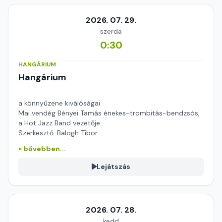
2026. 07. 29.
szerda
0:30
HANGÁRIUM
Hangárium
a könnyűzene kiválóságai
Mai vendég Bényei Tamás énekes-trombitás-bendzsós,
a Hot Jazz Band vezetője.
Szerkesztő: Balogh Tibor
» bővebben...
Lejátszás
2026. 07. 28.
kedd