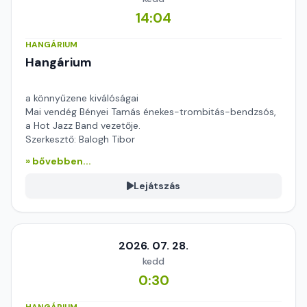
14:04
HANGÁRIUM
Hangárium
a könnyűzene kiválóságai
Mai vendég Bényei Tamás énekes-trombitás-bendzsós,
a Hot Jazz Band vezetője.
Szerkesztő: Balogh Tibor
» bővebben...
Lejátszás
2026. 07. 28.
kedd
0:30
HANGÁRIUM