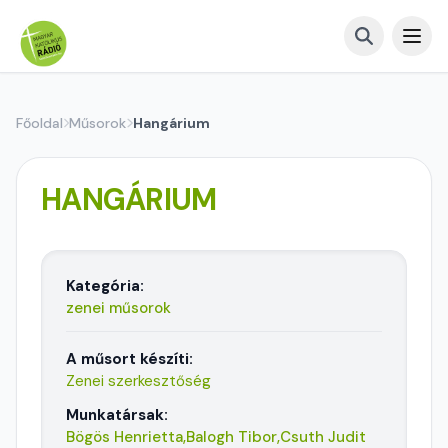
Főoldal
Műsorok
Hangárium
HANGÁRIUM
Kategória:
zenei műsorok
A műsort készíti:
Zenei szerkesztőség
Munkatársak:
Bögös Henrietta,
Balogh Tibor,
Csuth Judit