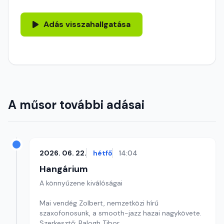
Adás visszahallgatása
A műsor további adásai
2026. 06. 22.
hétfő
14:04
Hangárium
A könnyűzene kiválóságai
Mai vendég Zolbert, nemzetközi hírű
szaxofonosunk, a smooth-jazz hazai nagykövete.
Szerkesztő: Balogh Tibor