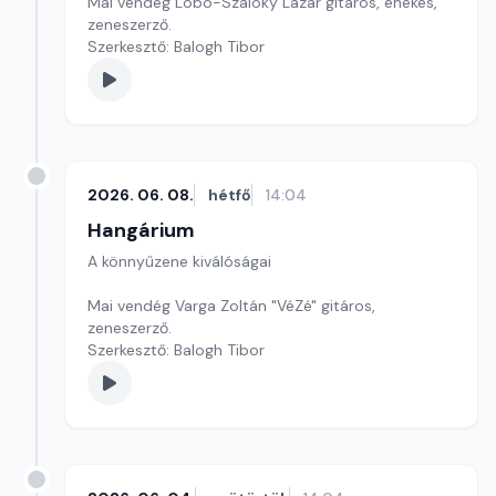
Mai vendég Lobó-Szalóky Lázár gitáros, énekes,
zeneszerző.
Szerkesztő: Balogh Tibor
2026. 06. 08.
hétfő
14:04
Hangárium
A könnyűzene kiválóságai
Mai vendég Varga Zoltán "VéZé" gitáros,
zeneszerző.
Szerkesztő: Balogh Tibor