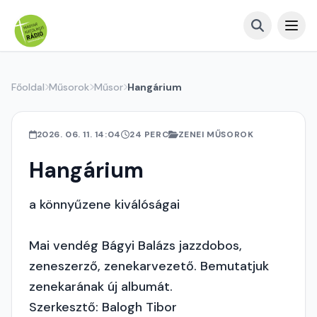
Főoldal
Műsorok
Műsor
Hangárium
2026. 06. 11. 14:04
24 PERC
ZENEI MŰSOROK
Hangárium
a könnyűzene kiválóságai
Mai vendég Bágyi Balázs jazzdobos,
zeneszerző, zenekarvezető. Bemutatjuk
zenekarának új albumát.
Szerkesztő: Balogh Tibor