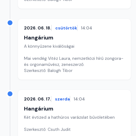
2026. 06. 18.
csütörtök
14:04
Hangárium
A könnyűzene kiválóságai
Mai vendég Vitéz Laura, nemzetközi hírű zongora-
és orgonaművész, zeneszerző.
Szerkesztő: Balogh Tibor
2026. 06. 17.
szerda
14:04
Hangárium
Két évtized a hathúros varázslat bűvöletében
Szerkesztő: Csuth Judit