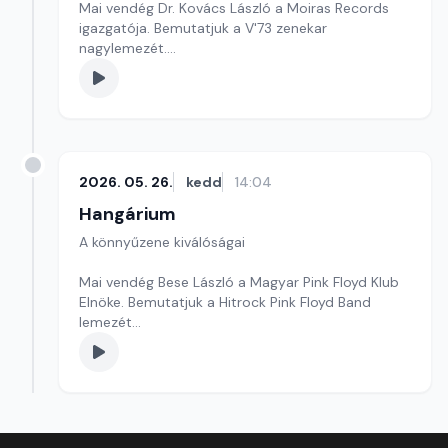
Mai vendég Dr. Kovács László a Moiras Records
igazgatója. Bemutatjuk a V'73 zenekar
nagylemezét.
Szerkesztő: Balogh Tibor
2026. 05. 26.
kedd
14:04
Hangárium
A könnyűzene kiválóságai
Mai vendég Bese László a Magyar Pink Floyd Klub
Elnöke. Bemutatjuk a Hitrock Pink Floyd Band
lemezét
Szerkesztő: Balogh Tibor