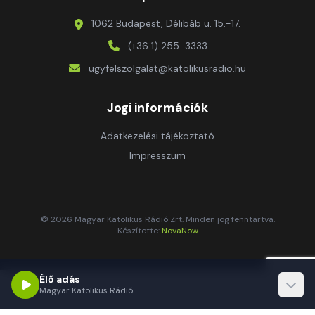
1062 Budapest, Délibáb u. 15.-17.
(+36 1) 255-3333
ugyfelszolgalat@katolikusradio.hu
Jogi információk
Adatkezelési tájékoztató
Impresszum
© 2026 Magyar Katolikus Rádió Zrt. Minden jog fenntartva.
Készítette:
NovaNow
Élő adás
Magyar Katolikus Rádió