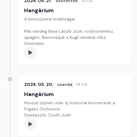
2026. 05. 21.
csütörtök
14:04
Hangárium
A könnyűzene kiválóságai
Mai vendég Bese László Jozé, rocktörténész,
újságíró. Bemutatjuk a Kugli zenekar ritka
felvételeit.
Szerkesztő: Balogh Tibor
2026. 05. 20.
szerda
14:04
Hangárium
Hosszú szünet után új műsorral koncertezik a
Fugato Orchestra
Szerkesztő: Csuth Judit