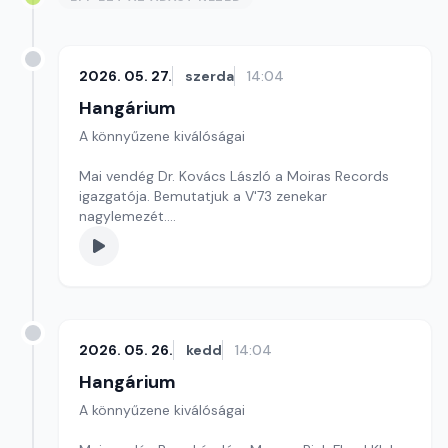
2026. 05. 27.
szerda
14:04
Hangárium
A könnyűzene kiválóságai
Mai vendég Dr. Kovács László a Moiras Records
igazgatója. Bemutatjuk a V'73 zenekar
nagylemezét.
Szerkesztő: Balogh Tibor
2026. 05. 26.
kedd
14:04
Hangárium
A könnyűzene kiválóságai