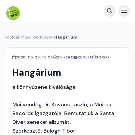
Főoldal
Műsorok
Műsor
Hangárium
2026. 05. 28. 14:04
24 PERC
ZENEI MŰSOROK
Hangárium
a könnyűzene kiválóságai
Mai vendég Dr. Kovács László, a Moiras
Records igazgatója. Bemutatjuk a Santa
Diver zenekar albumát.
Szerkesztő: Balogh Tibor