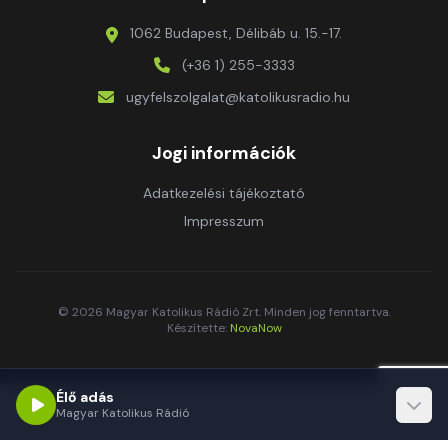
1062 Budapest, Délibáb u. 15.-17.
(+36 1) 255-3333
ugyfelszolgalat@katolikusradio.hu
Jogi információk
Adatkezelési tájékoztató
Impresszum
© 2026 Magyar Katolikus Rádió Zrt. Minden jog fenntartva.
Készítette:
NovaNow
Élő adás
Magyar Katolikus Rádió