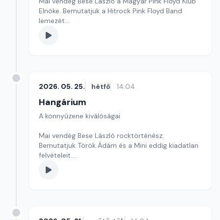
Mai vendég Bese László a Magyar Pink Floyd Klub
Elnöke. Bemutatjuk a Hitrock Pink Floyd Band
lemezét
Szerkesztő: Balogh Tibor
2026. 05. 25.
hétfő
14:04
Hangárium
A könnyűzene kiválóságai
Mai vendég Bese László rocktörténész.
Bemutatjuk Török Ádám és a Mini eddig kiadatlan
felvételeit.
Szerkesztő: Balogh Tibor