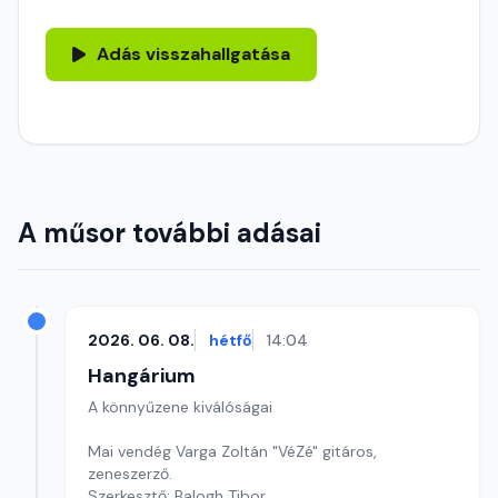
Adás visszahallgatása
A műsor további adásai
2026. 06. 08.
hétfő
14:04
Hangárium
A könnyűzene kiválóságai
Mai vendég Varga Zoltán "VéZé" gitáros,
zeneszerző.
Szerkesztő: Balogh Tibor