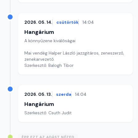
2026. 05. 14.
csütörtök
14:04
Hangárium
A könnyűzene kiválóságai
Mai vendég Halper László jazzgitáros, zeneszerző,
zenekarvezető.
Szerkesztő: Balogh Tibor
2026. 05. 13.
szerda
14:04
Hangárium
Szerkesztő: Csuth Judit
ÉPP EZT AZ ADÁST NÉZED