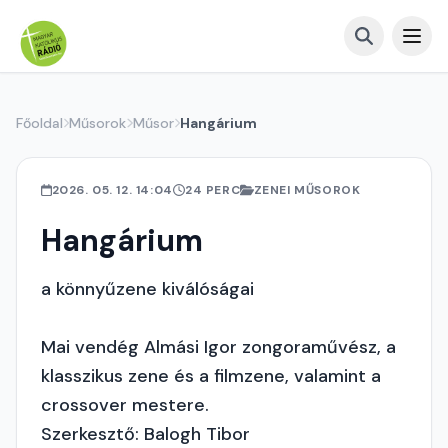
Főoldal
Műsorok
Műsor
Hangárium
2026. 05. 12. 14:04
24 PERC
ZENEI MŰSOROK
Hangárium
a könnyűzene kiválóságai
Mai vendég Almási Igor zongoraművész, a
klasszikus zene és a filmzene, valamint a
crossover mestere.
Szerkesztő: Balogh Tibor