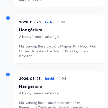
Szerkesztő: Balogh Tibor
2026. 05. 26.
kedd
14:04
Hangárium
A könnyűzene kiválóságai
Mai vendég Bese László a Magyar Pink Floyd Klub
Elnöke. Bemutatjuk a Hitrock Pink Floyd Band
lemezét
Szerkesztő: Balogh Tibor
2026. 05. 25.
hétfő
14:04
Hangárium
A könnyűzene kiválóságai
Mai vendég Bese László rocktörténész.
Bemutatjuk Török Ádám és a Mini eddig kiadatlan