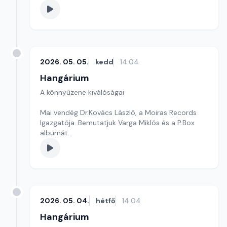
2026. 05. 05.
kedd
14:04
Hangárium
A könnyűzene kiválóságai
Mai vendég Dr.Kovács László, a Moiras Records
Igazgatója. Bemutatjuk Varga Miklós és a P.Box
albumát
Szerkesztő: Balogh Tibor
2026. 05. 04.
hétfő
14:04
Hangárium