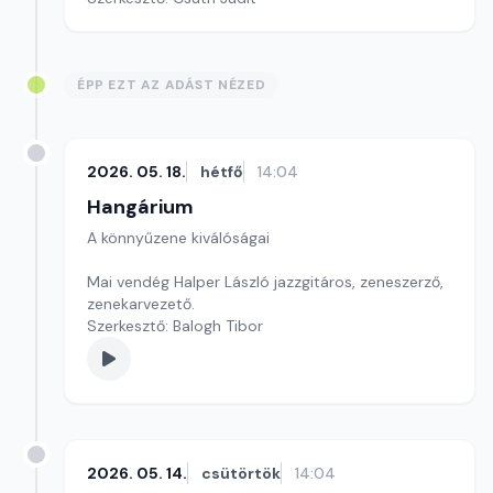
ÉPP EZT AZ ADÁST NÉZED
2026. 05. 18.
hétfő
14:04
Hangárium
A könnyűzene kiválóságai
Mai vendég Halper László jazzgitáros, zeneszerző,
zenekarvezető.
Szerkesztő: Balogh Tibor
2026. 05. 14.
csütörtök
14:04