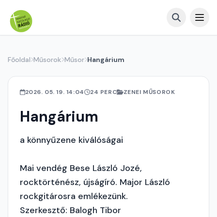
Főoldal
Műsorok
Műsor
Hangárium
2026. 05. 19. 14:04
24 PERC
ZENEI MŰSOROK
Hangárium
a könnyűzene kiválóságai
Mai vendég Bese László Jozé,
rocktörténész, újságíró. Major László
rockgitárosra emlékezünk.
Szerkesztő: Balogh Tibor