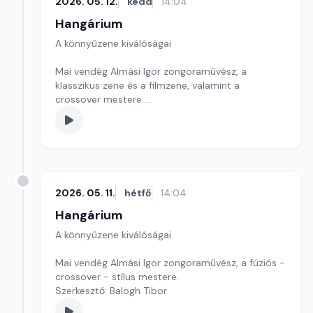
2026. 05. 12.
kedd
14:04
Hangárium
A könnyűzene kiválóságai
Mai vendég Almási Igor zongoraművész, a
klasszikus zene és a filmzene, valamint a
crossover mestere.
Szerkesztő: Balogh Tibor
2026. 05. 11.
hétfő
14:04
Hangárium
A könnyűzene kiválóságai
Mai vendég Almási Igor zongoraművész, a fúziós -
crossover - stílus mestere.
Szerkesztő: Balogh Tibor