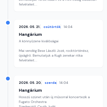
felvételeit.
Szerkesztő: Balogh Tibor
2026. 05. 21.
csütörtök
14:04
Hangárium
A könnyűzene kiválóságai
Mai vendég Bese László Jozé, rocktörténész,
újságíró. Bemutatjuk a Kugli zenekar ritka
felvételeit.
Szerkesztő: Balogh Tibor
2026. 05. 20.
szerda
14:04
Hangárium
Hosszú szünet után új műsorral koncertezik a
Fugato Orchestra
Szerkesztő: Csuth Judit