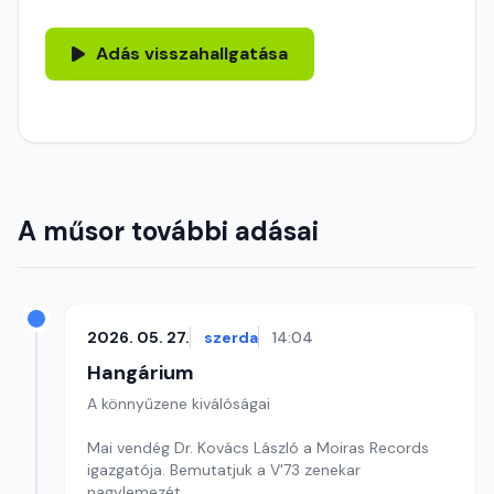
Adás visszahallgatása
A műsor további adásai
2026. 05. 27.
szerda
14:04
Hangárium
A könnyűzene kiválóságai
Mai vendég Dr. Kovács László a Moiras Records
igazgatója. Bemutatjuk a V'73 zenekar
nagylemezét.