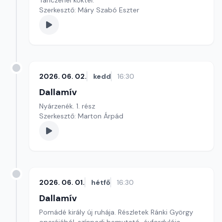
Tánczenei koktél.
Szerkesztő: Máry Szabó Eszter
2026. 06. 02.
kedd
16:30
Dallamív
Nyárzenék. 1. rész
Szerkesztő: Marton Árpád
2026. 06. 01.
hétfő
16:30
Dallamív
Pomádé király új ruhája. Részletek Ránki György