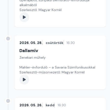
operájából, színpadi bemutató-évfordulója
alkalmából
Szerkesztő: Magyar Kornél
2026. 05. 28.
csütörtök
16:30
Dallamív
Zenekari műhely
Mahler-évforduló – a Savaria Szimfonikusokkal
Szerkesztő-műsorvezető: Magyar Kornél
2026. 05. 26.
kedd
16:30