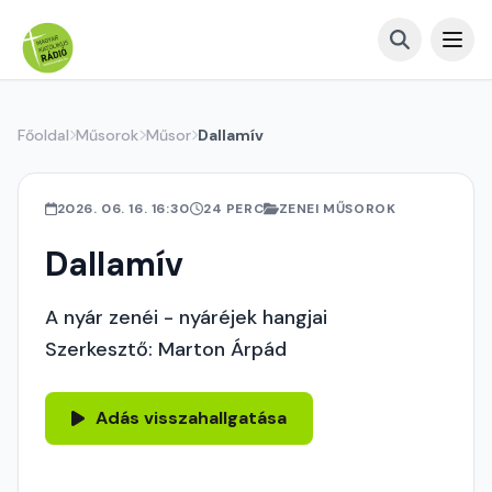
Főoldal
Műsorok
Műsor
Dallamív
2026. 06. 16. 16:30
24 PERC
ZENEI MŰSOROK
Dallamív
A nyár zenéi - nyáréjek hangjai
Szerkesztő: Marton Árpád
Adás visszahallgatása