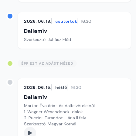
2026. 06. 18.
csütörtök
16:30
Dallamív
Szerkesztő: Juhász Előd
ÉPP EZT AZ ADÁST NÉZED
2026. 06. 15.
hétfő
16:30
Dallamív
Marton Éva ária- és dalfelvételeiből
1. Wagner Wesendonck-dalok
2. Puccini: Turandot - ária II.felv.
Szerkesztő: Magyar Kornél