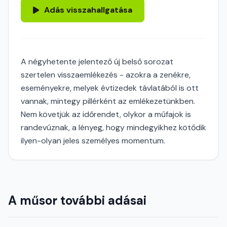
Adás visszahallgatása
A négyhetente jelentező új belső sorozat
szertelen visszaemlékezés - azokra a zenékre,
eseményekre, melyek évtizedek távlatából is ott
vannak, mintegy pillérként az emlékezetünkben.
Nem követjük az időrendet, olykor a műfajok is
randevúznak, a lényeg, hogy mindegyikhez kötődik
ilyen-olyan jeles személyes momentum.
A műsor további adásai