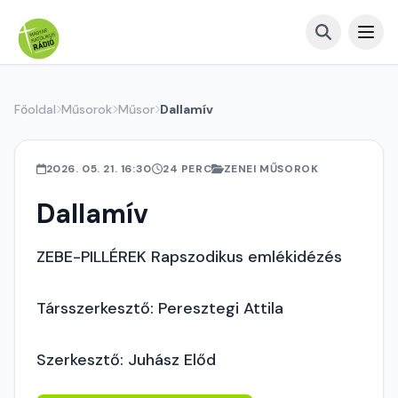
Főoldal
Műsorok
Műsor
Dallamív
2026. 05. 21. 16:30
24 PERC
ZENEI MŰSOROK
Dallamív
ZEBE-PILLÉREK Rapszodikus emlékidézés
Társszerkesztő: Peresztegi Attila
Szerkesztő: Juhász Előd