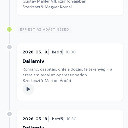
Gustav Mahler VIII. szimfóniájában
Szerkesztő: Magyar Kornél
ÉPP EZT AZ ADÁST NÉZED
2026. 05. 19.
kedd
16:30
Dallamív
Románc, csábítás, önfeláldozás, féltékenyég - a
szerelem arcai az operaszínpadon.
Szerkesztő: Marton Árpád
2026. 05. 18.
hétfő
16:30