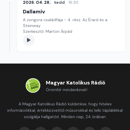
2026. 04. 28.
kedd
16:30
Dallamív
A zongora családfája - 4. rész. Az Érard és a
Steinway
Szerkesztő: Marton Árpád
Magyar Katolikus Rádió
Örömhír mindenkinek!
A Magyar Katolikus Rádió küldetése, hogy hiteles
információkkal, értékközvetítő műsorokkal és lelki táplálékkal
szolgálja hallgatóit. Minden nap, 24 órában.