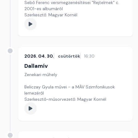
Sebő Ferenc versmegzenésítései "Rejtelmek" c.
2001-es albumáról
Szerkesztő: Magyar Kornél
2026. 04. 30.
csütörtök
16:30
Dallamív
Zenekari műhely
Beliczay Gyula művei - a MÁV Szimfonikusok
lemezéről
Szerkesztő-műsorvezető: Magyar Kornél