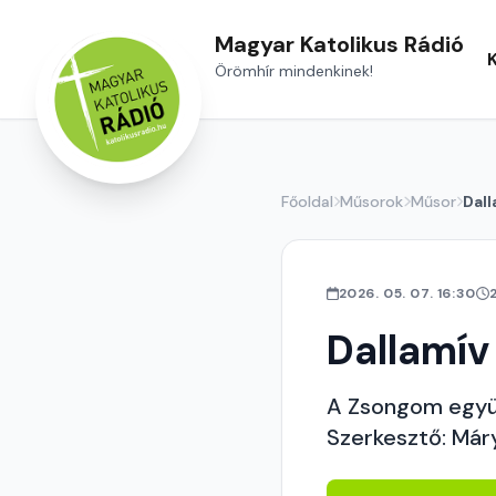
Magyar Katolikus Rádió
Örömhír mindenkinek!
Főoldal
Műsorok
Műsor
Dall
2026. 05. 07. 16:30
Dallamív
A Zsongom együt
Szerkesztő: Már