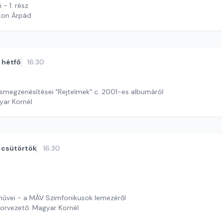
 - 1. rész
ton Árpád
hétfő
16:30
smegzenésítései "Rejtelmek" c. 2001-es albumáról
yar Kornél
csütörtök
16:30
művei - a MÁV Szimfonikusok lemezéről
orvezető: Magyar Kornél