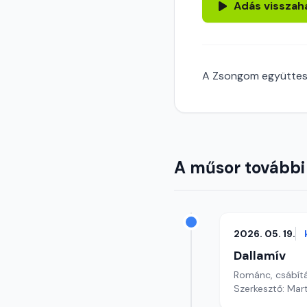
Adás visszah
A Zsongom együttes fe
A műsor további
2026. 05. 19.
Dallamív
Románc, csábítá
Szerkesztő: Mar