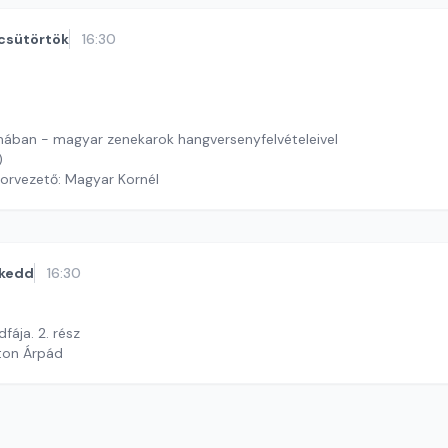
csütörtök
16:30
ában - magyar zenekarok hangversenyfelvételeivel
)
orvezető: Magyar Kornél
kedd
16:30
fája. 2. rész
ton Árpád