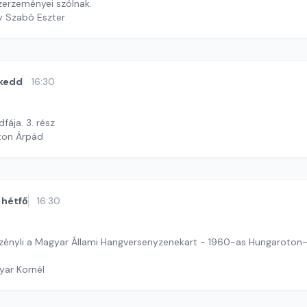
zerzeményei szólnak.
y Szabó Eszter
kedd
16:30
fája. 3. rész
ton Árpád
hétfő
16:30
zényli a Magyar Állami Hangversenyzenekart - 1960-as Hungaroton
yar Kornél