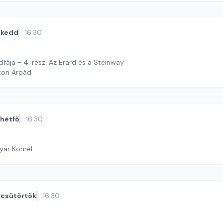
kedd
16:30
fája - 4. rész. Az Érard és a Steinway
ton Árpád
hétfő
16:30
yar Kornél
csütörtök
16:30