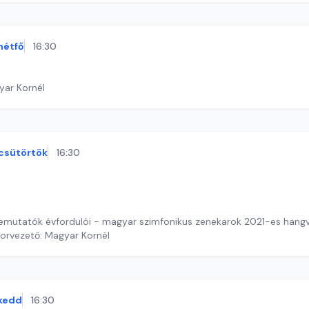
hétfő
16:30
yar Kornél
csütörtök
16:30
utatók évfordulói - magyar szimfonikus zenekarok 2021-es hangve
orvezető: Magyar Kornél
kedd
16:30