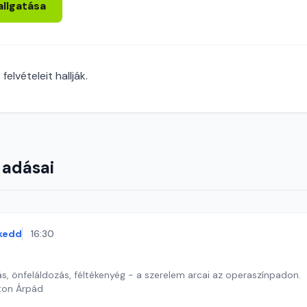
allgatása
lvételeit hallják.
 adásai
kedd
16:30
s, önfeláldozás, féltékenyég - a szerelem arcai az operaszínpadon.
ton Árpád