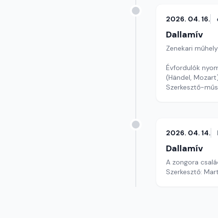
2026. 04. 16.
Dallamív
Zenekari műhely
Évfordulók nyom
(Händel, Mozart
Szerkesztő-műs
2026. 04. 14.
Dallamív
A zongora család
Szerkesztő: Mar