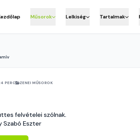
Kezdőlap
Műsorok
Lelkiség
Tartalmak
amív
24 PERC
ZENEI MŰSOROK
tes felvételei szólnak.
y Szabó Eszter