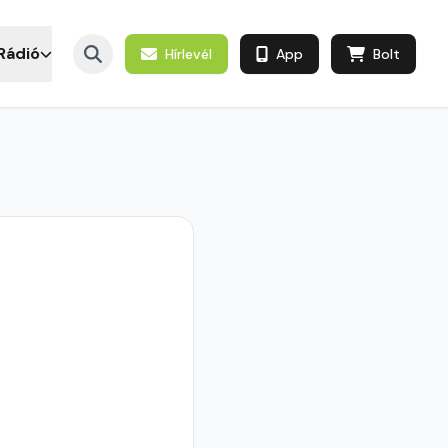
Rádió
Hírlevél
App
Bolt