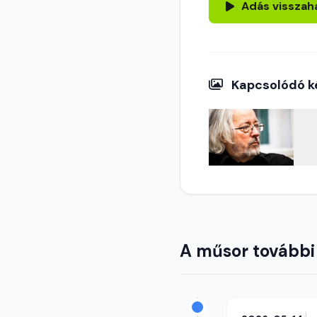
Adás visszah
Kapcsolódó k
A műsor további