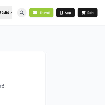
Rádió
Hírlevél
App
Bolt
ról