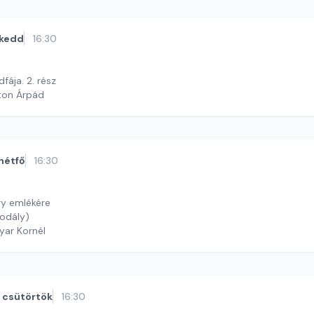
kedd
16:30
fája. 2. rész
ton Árpád
hétfő
16:30
gy emlékére
Kodály)
yar Kornél
csütörtök
16:30