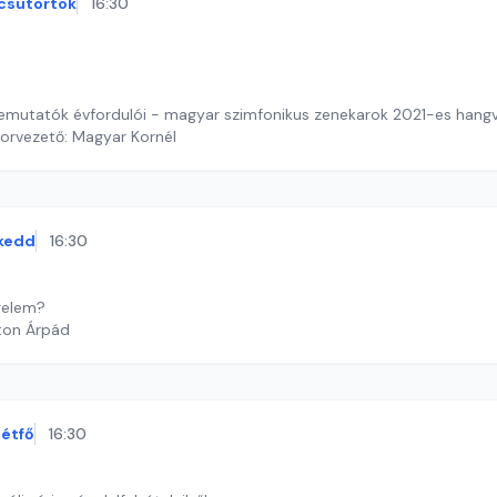
csütörtök
16:30
utatók évfordulói - magyar szimfonikus zenekarok 2021-es hangve
orvezető: Magyar Kornél
kedd
16:30
relem?
ton Árpád
étfő
16:30