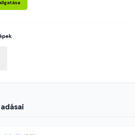
allgatása
épek
 adásai