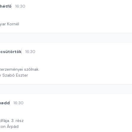
hétfő
16:30
yar Kornél
csütörtök
16:30
zerzeményei szólnak.
y Szabó Eszter
kedd
16:30
fája. 3. rész
ton Árpád