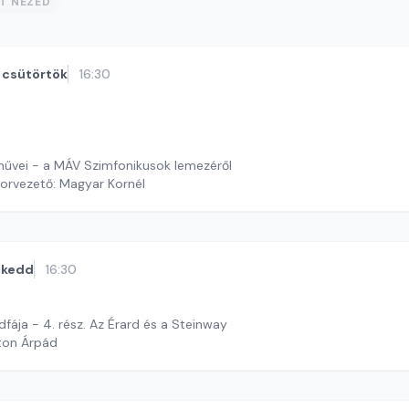
ST NÉZED
csütörtök
16:30
művei - a MÁV Szimfonikusok lemezéről
orvezető: Magyar Kornél
kedd
16:30
fája - 4. rész. Az Érard és a Steinway
ton Árpád