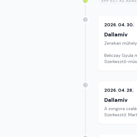
ÉPP EZT AZ ADÁ
2026. 04. 30.
Dallamív
Zenekari műhely
Beliczay Gyula 
Szerkesztő-műs
2026. 04. 28.
Dallamív
A zongora család
Szerkesztő: Mar