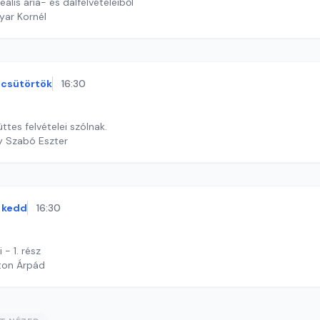
lis ária- és dalfelvételeiből
yar Kornél
csütörtök
16:30
tes felvételei szólnak.
y Szabó Eszter
kedd
16:30
 - 1. rész
ton Árpád