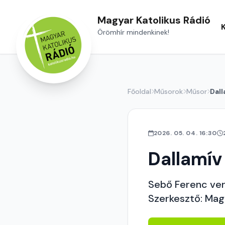
Magyar Katolikus Rádió
Örömhír mindenkinek!
Főoldal
Műsorok
Műsor
Dall
2026. 05. 04. 16:30
Dallamív
Sebő Ferenc ver
Szerkesztő: Mag