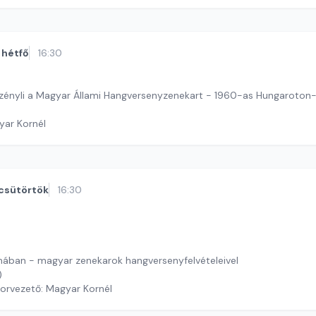
hétfő
16:30
zényli a Magyar Állami Hangversenyzenekart - 1960-as Hungaroton
yar Kornél
csütörtök
16:30
ában - magyar zenekarok hangversenyfelvételeivel
)
orvezető: Magyar Kornél