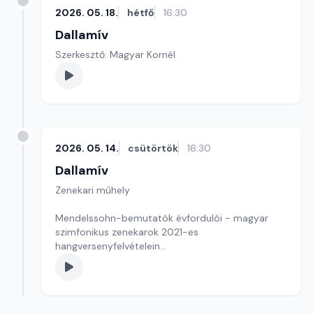
2026. 05. 18.
hétfő
16:30
Dallamív
Szerkesztő: Magyar Kornél
2026. 05. 14.
csütörtök
16:30
Dallamív
Zenekari műhely
Mendelssohn-bemutatók évfordulói - magyar
szimfonikus zenekarok 2021-es
hangversenyfelvételein
Szerkesztő-műsorvezető: Magyar Kornél