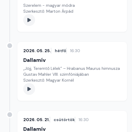
Szerelem - magyar módra
Szerkesztő: Marton Árpád
2026. 05. 25.
hétfő
16:30
Dallamív
„Jöjj, Teremtő Lélek” – Hrabanus Maurus himnusza
Gustav Mahler VIII. szimfóniájában
Szerkesztő: Magyar Kornél
2026. 05. 21.
csütörtök
16:30
Dallamív