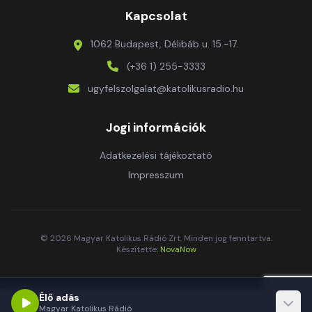
Kapcsolat
1062 Budapest, Délibáb u. 15.-17.
(+36 1) 255-3333
ugyfelszolgalat@katolikusradio.hu
Jogi információk
Adatkezelési tájékoztató
Impresszum
© 2026 Magyar Katolikus Rádió Zrt. Minden jog fenntartva.
Készítette:
NovaNow
Élő adás
Magyar Katolikus Rádió