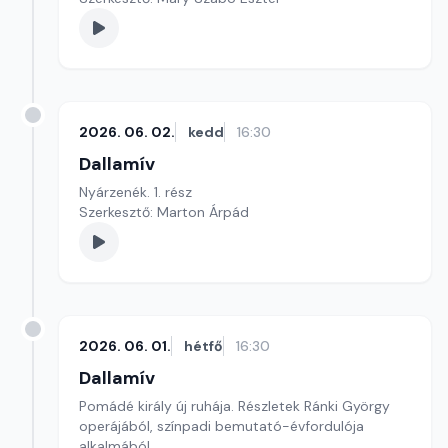
2026. 06. 02.
kedd
16:30
Dallamív
Nyárzenék. 1. rész
Szerkesztő: Marton Árpád
2026. 06. 01.
hétfő
16:30
Dallamív
Pomádé király új ruhája. Részletek Ránki György
operájából, színpadi bemutató-évfordulója
alkalmából