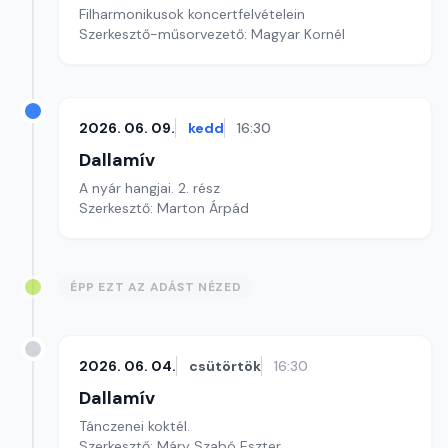
Filharmonikusok koncertfelvételein
Szerkesztő-műsorvezető: Magyar Kornél
2026. 06. 09.
kedd
16:30
Dallamív
A nyár hangjai. 2. rész
Szerkesztő: Marton Árpád
ÉPP EZT AZ ADÁST NÉZED
2026. 06. 04.
csütörtök
16:30
Dallamív
Tánczenei koktél.
Szerkesztő: Máry Szabó Eszter