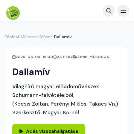
Főoldal
Műsorok
Műsor
Dallamív
2026. 06. 08. 16:30
24 PERC
ZENEI MŰSOROK
Dallamív
Világhírű magyar előadóművészek
Schumann-felvételeiből,
(Kocsis Zoltán, Perényi Miklós, Takács Vn.)
Szerkesztő: Magyar Kornél
Adás visszahallgatása