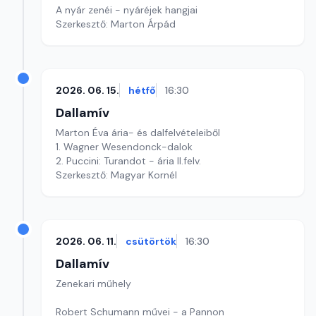
A nyár zenéi - nyáréjek hangjai
Szerkesztő: Marton Árpád
2026. 06. 15.
hétfő
16:30
Dallamív
Marton Éva ária- és dalfelvételeiből
1. Wagner Wesendonck-dalok
2. Puccini: Turandot - ária II.felv.
Szerkesztő: Magyar Kornél
2026. 06. 11.
csütörtök
16:30
Dallamív
Zenekari műhely
Robert Schumann művei - a Pannon