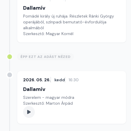
Dallamív
Pomádé király új ruhája. Részletek Ránki György
operájából, színpadi bemutató-évfordulója
alkalmából
Szerkesztő: Magyar Kornél
ÉPP EZT AZ ADÁST NÉZED
2026. 05. 26.
kedd
16:30
Dallamív
Szerelem - magyar módra
Szerkesztő: Marton Árpád