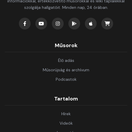
információkkal, értékközvetítő műsorokkal és lelki táplálékkal
szolgálja hallgatóit. Minden nap, 24 órában.
Műsorok
Élő adás
Műsorújság és archívum
Podcastok
Tartalom
Hírek
Videók