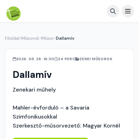
Főoldal
Műsorok
Műsor
Dallamív
2026. 05. 28. 16:30
24 PERC
ZENEI MŰSOROK
Dallamív
Zenekari műhely
Mahler-évforduló – a Savaria
Szimfonikusokkal
Szerkesztő-műsorvezető: Magyar Kornél