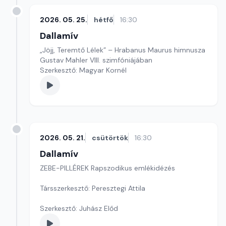
2026. 05. 25.
hétfő
16:30
Dallamív
„Jöjj, Teremtő Lélek” – Hrabanus Maurus himnusza
Gustav Mahler VIII. szimfóniájában
Szerkesztő: Magyar Kornél
2026. 05. 21.
csütörtök
16:30
Dallamív
ZEBE-PILLÉREK Rapszodikus emlékidézés
Társszerkesztő: Peresztegi Attila
Szerkesztő: Juhász Előd