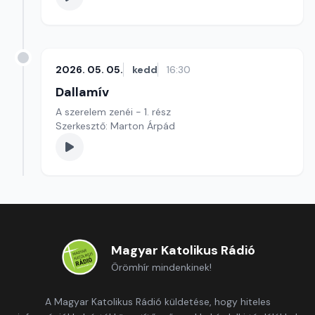
2026. 05. 05.
kedd
16:30
Dallamív
A szerelem zenéi - 1. rész
Szerkesztő: Marton Árpád
Magyar Katolikus Rádió
Örömhír mindenkinek!
A Magyar Katolikus Rádió küldetése, hogy hiteles