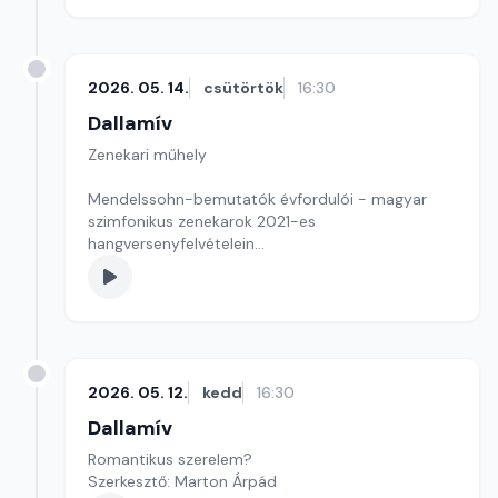
2026. 05. 14.
csütörtök
16:30
Dallamív
Zenekari műhely
Mendelssohn-bemutatók évfordulói - magyar
szimfonikus zenekarok 2021-es
hangversenyfelvételein
Szerkesztő-műsorvezető: Magyar Kornél
2026. 05. 12.
kedd
16:30
Dallamív
Romantikus szerelem?
Szerkesztő: Marton Árpád