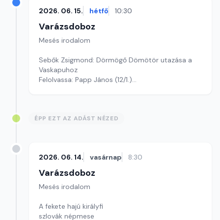
2026. 06. 15.
hétfő
10:30
Varázsdoboz
Mesés irodalom
Sebők Zsigmond: Dörmögő Dömötör utazása a
Vaskapuhoz
Felolvassa: Papp János (12/1.)
Szerkesztő: Varga Andrea
ÉPP EZT AZ ADÁST NÉZED
2026. 06. 14.
vasárnap
8:30
Varázsdoboz
Mesés irodalom
A fekete hajú királyfi
szlovák népmese