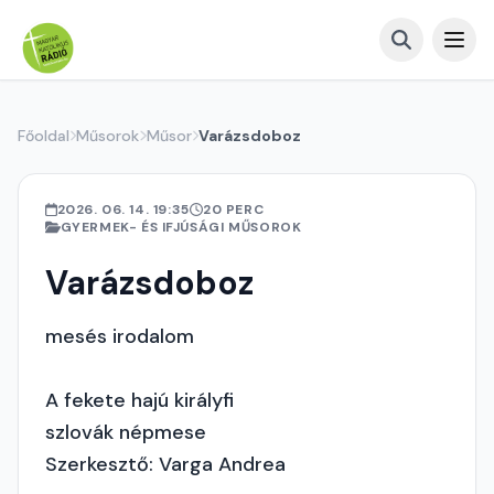
Főoldal
Műsorok
Műsor
Varázsdoboz
2026. 06. 14. 19:35
20 PERC
GYERMEK- ÉS IFJÚSÁGI MŰSOROK
Varázsdoboz
mesés irodalom
A fekete hajú királyfi
szlovák népmese
Szerkesztő: Varga Andrea