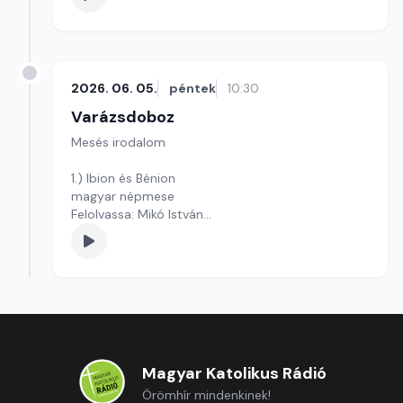
2026. 06. 05.
péntek
10:30
Varázsdoboz
Mesés irodalom
1.) Ibion és Bénion
magyar népmese
Felolvassa: Mikó István
Szerkesztő: Varga Andrea
Magyar Katolikus Rádió
Örömhír mindenkinek!