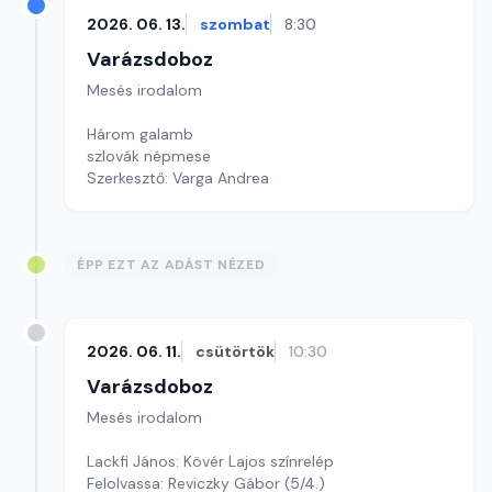
2026. 06. 13.
szombat
8:30
Varázsdoboz
Mesés irodalom
Három galamb
szlovák népmese
Szerkesztő: Varga Andrea
ÉPP EZT AZ ADÁST NÉZED
2026. 06. 11.
csütörtök
10:30
Varázsdoboz
Mesés irodalom
Lackfi János: Kövér Lajos színrelép
Felolvassa: Reviczky Gábor (5/4.)