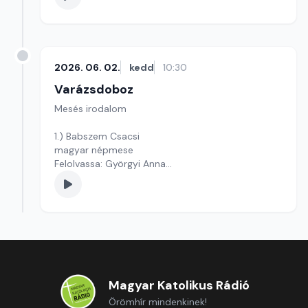
2026. 06. 02.
kedd
10:30
Varázsdoboz
Mesés irodalom
1.) Babszem Csacsi
magyar népmese
Felolvassa: Györgyi Anna
Szerkesztő: Varga Andrea
Magyar Katolikus Rádió
Örömhír mindenkinek!