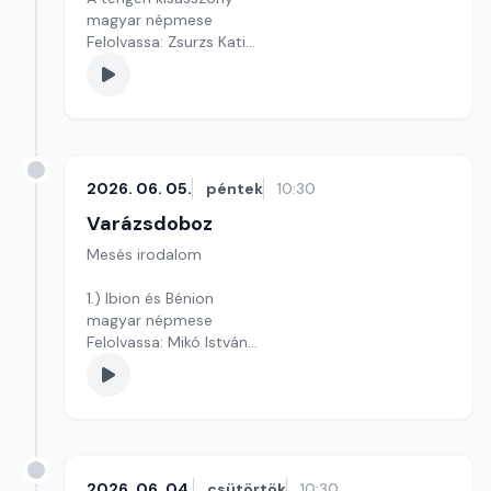
magyar népmese
Felolvassa: Zsurzs Kati
Szerkesztő: Varga Andrea
2026. 06. 05.
péntek
10:30
Varázsdoboz
Mesés irodalom
1.) Ibion és Bénion
magyar népmese
Felolvassa: Mikó István
Szerkesztő: Varga Andrea
2026. 06. 04.
csütörtök
10:30