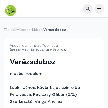
Főoldal
Műsorok
Műsor
Varázsdoboz
2026. 06. 12. 10:30
20 PERC
GYERMEK- ÉS IFJÚSÁGI MŰSOROK
Varázsdoboz
mesés irodalom
Lackfi János: Kövér Lajos színrelép
Felolvassa: Reviczky Gábor (5/5.)
Szerkesztő: Varga Andrea