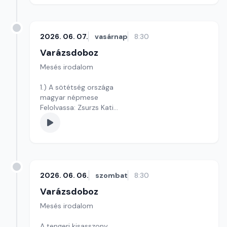
2026. 06. 07.
vasárnap
8:30
Varázsdoboz
Mesés irodalom
1.) A sötétség országa
magyar népmese
Felolvassa: Zsurzs Kati
Szerkesztő: Varga Andrea
2026. 06. 06.
szombat
8:30
Varázsdoboz
Mesés irodalom
A tengeri kisasszony