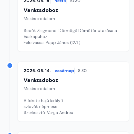
2026. 06. 15.
hétfő
10:30
Varázsdoboz
Mesés irodalom
Sebők Zsigmond: Dörmögő Dömötör utazása a
Vaskapuhoz
Felolvassa: Papp János (12/1.)
Szerkesztő: Varga Andrea
2026. 06. 14.
vasárnap
8:30
Varázsdoboz
Mesés irodalom
A fekete hajú királyfi
szlovák népmese
Szerkesztő: Varga Andrea