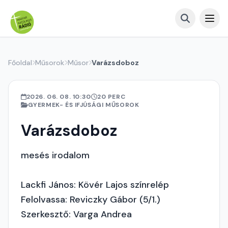
Főoldal
Műsorok
Műsor
Varázsdoboz
2026. 06. 08. 10:30
20 PERC
GYERMEK- ÉS IFJÚSÁGI MŰSOROK
Varázsdoboz
mesés irodalom
Lackfi János: Kövér Lajos színrelép
Felolvassa: Reviczky Gábor (5/1.)
Szerkesztő: Varga Andrea