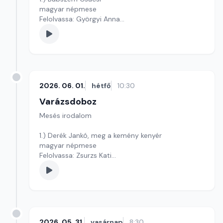
magyar népmese
Felolvassa: Györgyi Anna
Szerkesztő: Varga Andrea
2026. 06. 01.
hétfő
10:30
Varázsdoboz
Mesés irodalom
1.) Derék Jankó, meg a kemény kenyér
magyar népmese
Felolvassa: Zsurzs Kati
Szerkesztő: Varga Andrea
2026. 05. 31.
vasárnap
8:30