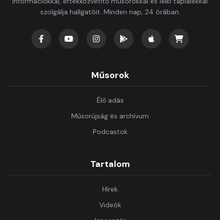
információkkal, értékközvetítő műsorokkal és lelki táplálékkal
szolgálja hallgatóit. Minden nap, 24 órában.
Műsorok
Élő adás
Műsorújság és archívum
Podcastok
Tartalom
Hírek
Videók