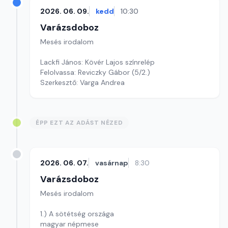
2026. 06. 09.
kedd
10:30
Varázsdoboz
Mesés irodalom
Lackfi János: Kövér Lajos színrelép
Felolvassa: Reviczky Gábor (5/2.)
Szerkesztő: Varga Andrea
ÉPP EZT AZ ADÁST NÉZED
2026. 06. 07.
vasárnap
8:30
Varázsdoboz
Mesés irodalom
1.) A sötétség országa
magyar népmese