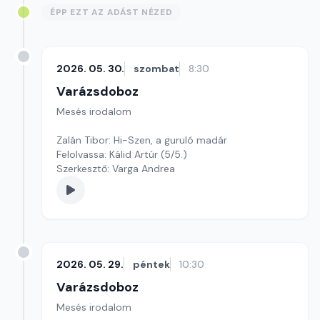
ÉPP EZT AZ ADÁST NÉZED
2026. 05. 30.
szombat
8:30
Varázsdoboz
Mesés irodalom
Zalán Tibor: Hi-Szen, a guruló madár
Felolvassa: Kálid Artúr (5/5.)
Szerkesztő: Varga Andrea
2026. 05. 29.
péntek
10:30
Varázsdoboz
Mesés irodalom