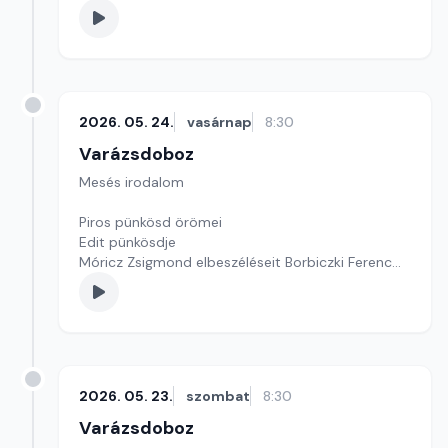
2026. 05. 24.
vasárnap
8:30
Varázsdoboz
Mesés irodalom
Piros pünkösd örömei
Edit pünkösdje
Móricz Zsigmond elbeszéléseit Borbiczki Ferenc
olvassa fel.
Szerkesztő: Varga Andrea
2026. 05. 23.
szombat
8:30
Varázsdoboz