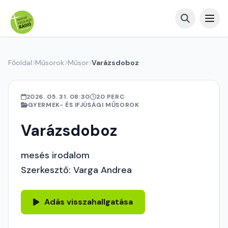
Főoldal
Műsorok
Műsor
Varázsdoboz
2026. 05. 31. 08:30
20 PERC
GYERMEK- ÉS IFJÚSÁGI MŰSOROK
Varázsdoboz
mesés irodalom
Szerkesztő: Varga Andrea
Adás visszahallgatása