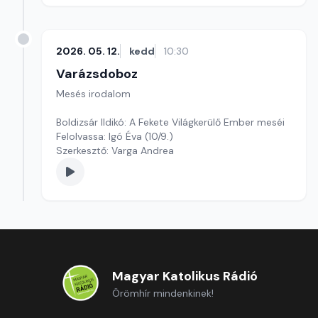
2026. 05. 12.
kedd
10:30
Varázsdoboz
Mesés irodalom
Boldizsár Ildikó: A Fekete Világkerülő Ember meséi
Felolvassa: Igó Éva (10/9.)
Szerkesztő: Varga Andrea
Magyar Katolikus Rádió
Örömhír mindenkinek!