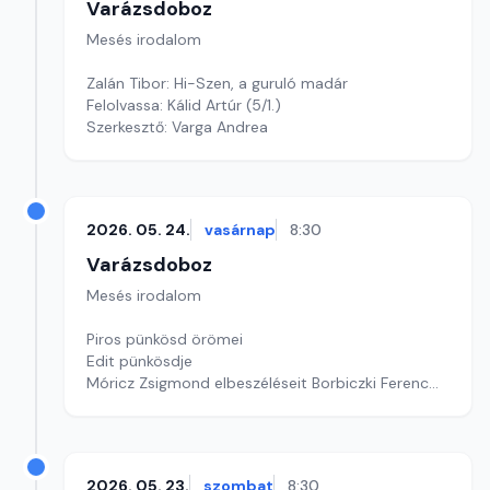
Varázsdoboz
Mesés irodalom
Zalán Tibor: Hi-Szen, a guruló madár
Felolvassa: Kálid Artúr (5/1.)
Szerkesztő: Varga Andrea
2026. 05. 24.
vasárnap
8:30
Varázsdoboz
Mesés irodalom
Piros pünkösd örömei
Edit pünkösdje
Móricz Zsigmond elbeszéléseit Borbiczki Ferenc
olvassa fel.
Szerkesztő: Varga Andrea
2026. 05. 23.
szombat
8:30