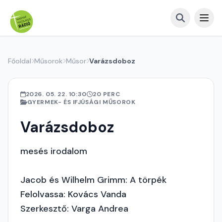
Főoldal
Műsorok
Műsor
Varázsdoboz
2026. 05. 22. 10:30
20 PERC
GYERMEK- ÉS IFJÚSÁGI MŰSOROK
Varázsdoboz
mesés irodalom
Jacob és Wilhelm Grimm: A törpék
Felolvassa: Kovács Vanda
Szerkesztő: Varga Andrea